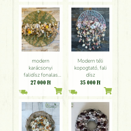
modern
Modern téli
karácsonyi
kopogtató, fali
falidísz fonalas
dísz
alapon (40cm)
27 000
Ft
35 000
Ft