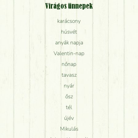
Virágos ünnepek
karácsony
húsvét
anyák napja
Valentin-nap
nőnap
tavasz
nyár
ősz
tél
újév
Mikulás