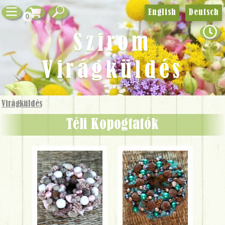
English
Deutsch
0
Szirom
Virágküldés
Virágküldés
Téli Kopogtatók