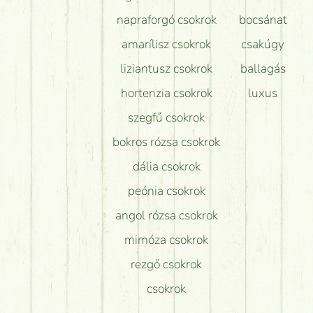
napraforgó csokrok
bocsánat
amarílisz csokrok
csakúgy
liziantusz csokrok
ballagás
hortenzia csokrok
luxus
szegfű csokrok
bokros rózsa csokrok
dália csokrok
peónia csokrok
angol rózsa csokrok
mimóza csokrok
rezgő csokrok
csokrok