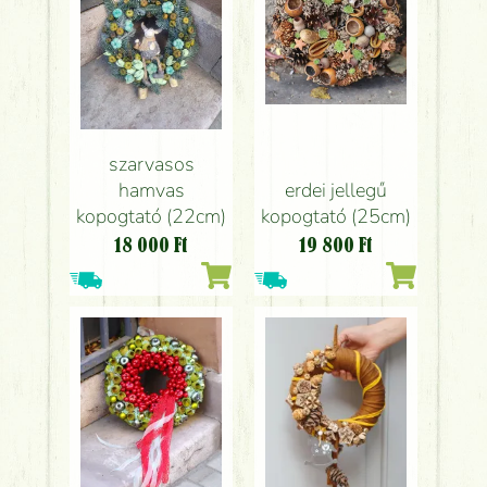
szarvasos
erdei jellegű
hamvas
kopogtató (25cm)
kopogtató (22cm)
19 800
Ft
18 000
Ft