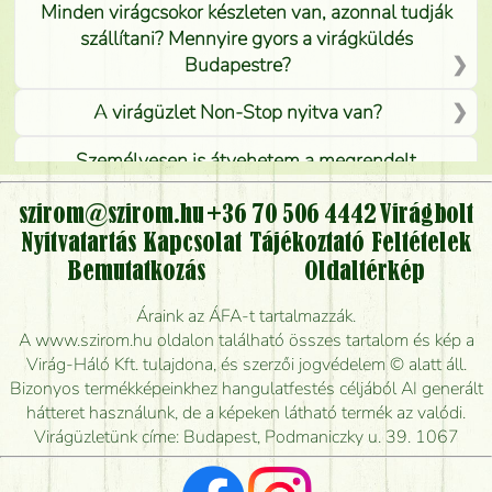
Minden virágcsokor készleten van, azonnal tudják
szállítani? Mennyire gyors a virágküldés
Budapestre?
A virágüzlet Non-Stop nyitva van?
Személyesen is átvehetem a megrendelt
virágcsokrot, vagy csak virágküldéssel, kiszállítással
kérhető?
szirom@szirom.hu
+36 70 506 4442
Virágbolt
Nyitvatartás
Kapcsolat
Tájékoztató
Feltételek
Vidékre is lehet rendelni?
Bemutatkozás
Oldaltérkép
Meddig rendelhetek virágküldést úgy, hogy még ma
Áraink az ÁFA-t tartalmazzák.
kiszállítsák?
A www.szirom.hu oldalon található összes tartalom és kép a
Virág-Háló Kft. tulajdona, és szerzői jogvédelem © alatt áll.
Mennyire gyorsan tudják elkészíteni a csokrot, és
Bizonyos termékképeinkhez hangulatfestés céljából AI generált
mikor tudják leghamarabb kiszállítani?
hátteret használunk, de a képeken látható termék az valódi.
Virágüzletünk címe: Budapest, Podmaniczky u. 39. 1067
Vörös rózsát keresek, van önöknél?