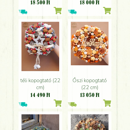
18 500
Ft
18 000
Ft
téli kopogtató (22
Őszi kopogtató
cm)
(22 cm)
14 490
Ft
13 050
Ft