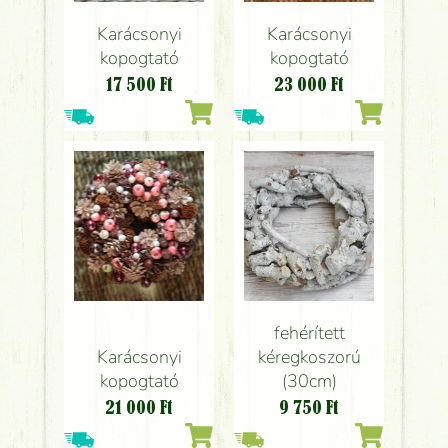
Karácsonyi
Karácsonyi
kopogtató
kopogtató
17 500
Ft
23 000
Ft
fehérített
Karácsonyi
kéregkoszorú
kopogtató
(30cm)
21 000
Ft
9 750
Ft