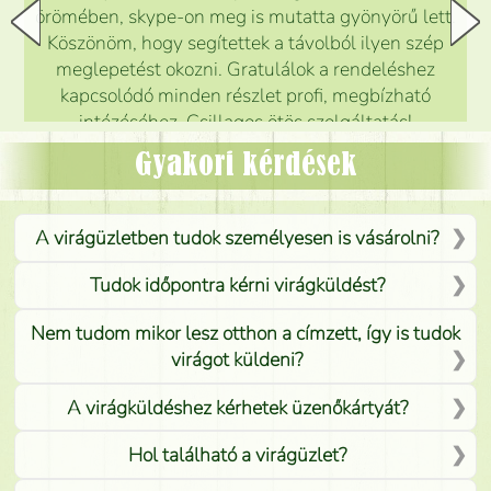
örömében, skype-on meg is mutatta gyönyörű lett.
Köszönöm, hogy segítettek a távolból ilyen szép
meglepetést okozni. Gratulálok a rendeléshez
kapcsolódó minden részlet profi, megbízható
intézéséhez. Csillagos ötös szolgáltatás!
Mónika
(
5
/5
)
Gyakori kérdések
A virágüzletben tudok személyesen is vásárolni?
Tudok időpontra kérni virágküldést?
Nem tudom mikor lesz otthon a címzett, így is tudok
virágot küldeni?
A virágküldéshez kérhetek üzenőkártyát?
Hol található a virágüzlet?