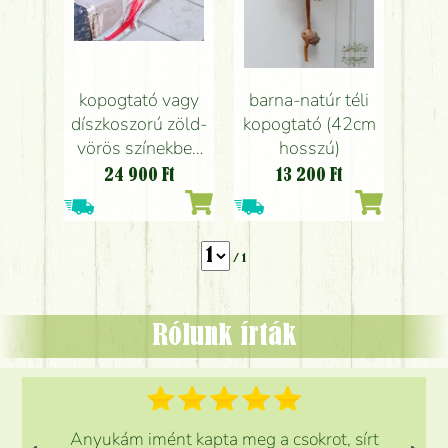
kopogtató vagy
barna-natúr téli
díszkoszorú zöld-
kopogtató (42cm
vörös színekben
hosszú)
(31cm)
24 900
Ft
13 200
Ft
/ 1
Rólunk írták
Anyukám imént kapta meg a csokrot, sírt