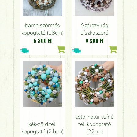
barna szőrmés
Szárazvirág
kopogtató (18cm)
díszkoszorú
6 800
Ft
9 300
Ft
zöld-natúr színű
kék-zöld téli
téli kopogtató
kopogtató (21cm)
(22cm)