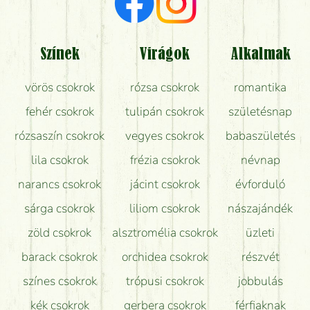
Milyen visszajelzést kapok a virágküldésről?
Tényleg azt kapom, ami a képen van?
Színek
Virágok
Alkalmak
Mit kell tudni a virágcsokrok szállításáról?
vörös csokrok
rózsa csokrok
romantika
Hogy marad a lehető legtovább friss a csokor?
fehér csokrok
tulipán csokrok
születésnap
Tudok adventi koszorút vásárolni boltban?
rózsaszín csokrok
vegyes csokrok
babaszületés
lila csokrok
frézia csokrok
névnap
narancs csokrok
jácint csokrok
évforduló
sárga csokrok
liliom csokrok
nászajándék
zöld csokrok
alsztromélia csokrok
üzleti
barack csokrok
orchidea csokrok
részvét
színes csokrok
trópusi csokrok
jobbulás
kék csokrok
gerbera csokrok
férfiaknak