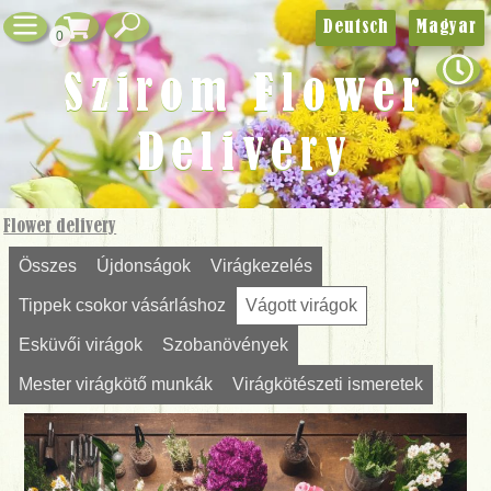
Deutsch
Magyar
0
Szirom Flower
Delivery
Flower delivery
Összes
Újdonságok
Virágkezelés
Tippek csokor vásárláshoz
Vágott virágok
Esküvői virágok
Szobanövények
Mester virágkötő munkák
Virágkötészeti ismeretek