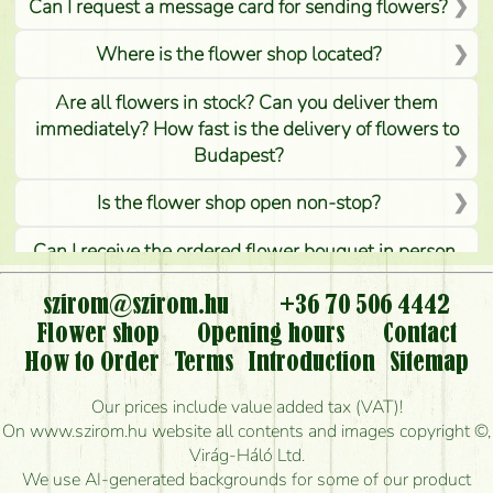
Can I request a message card for sending flowers?
Where is the flower shop located?
Are all flowers in stock? Can you deliver them
immediately? How fast is the delivery of flowers to
Budapest?
Is the flower shop open non-stop?
Can I receive the ordered flower bouquet in person,
or can it only be requested by sending or delivering
flowers?
szirom@szirom.hu
+36 70 506 4442
Flower shop
Opening hours
Contact
Is it possible to order for rural areas?
How to Order
Terms
Introduction
Sitemap
How long can I order flowers to be delivered today?
Our prices include value added tax (VAT)!
On www.szirom.hu website all contents and images copyright ©,
How quickly can you make the bouquet and when
Virág-Háló Ltd.
is the earliest you can deliver it?
We use AI-generated backgrounds for some of our product