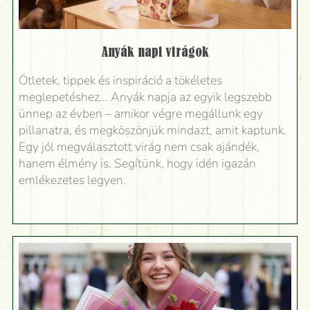
Anyák napi virágok
Ötletek, tippek és inspiráció a tökéletes
meglepetéshez... Anyák napja az egyik legszebb
ünnep az évben – amikor végre megállunk egy
pillanatra, és megköszönjük mindazt, amit kaptunk.
Egy jól megválasztott virág nem csak ajándék,
hanem élmény is. Segítünk, hogy idén igazán
emlékezetes legyen.