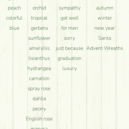
peach
orchid
sympathy
autumn
colorful
tropical
get well
winter
blue
gerbera
for men
new year
sunflower
sorry
Santa
amaryllis
just because
Advent Wreaths
lisianthus
graduation
hydrangea
luxury
carnation
spray rose
dahlia
peony
English rose
mimosa