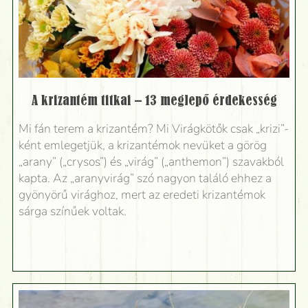
A krizantém titkai – 13 meglepő érdekesség
Mi fán terem a krizantém? Mi Virágkötők csak „krizi”-
ként emlegetjük, a krizantémok nevüket a görög
„arany” („crysos”) és „virág” („anthemon”) szavakból
kapta. Az „aranyvirág” szó nagyon találó ehhez a
gyönyörű virághoz, mert az eredeti krizantémok
sárga színűek voltak.