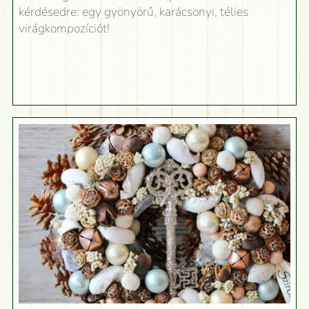
kérdésedre: egy gyönyörű, karácsonyi, télies
virágkompozíciót!