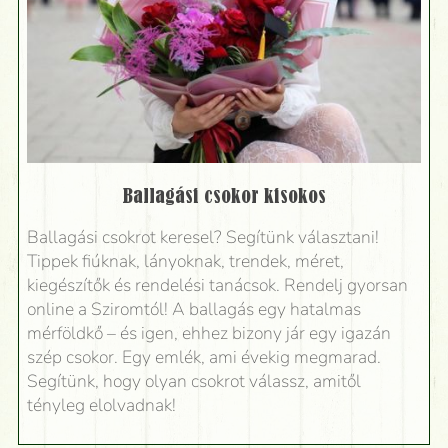
Ballagási csokor kisokos
Ballagási csokrot keresel? Segítünk választani!
Tippek fiúknak, lányoknak, trendek, méret,
kiegészítők és rendelési tanácsok. Rendelj gyorsan
online a Sziromtól! A ballagás egy hatalmas
mérföldkő – és igen, ehhez bizony jár egy igazán
szép csokor. Egy emlék, ami évekig megmarad.
Segítünk, hogy olyan csokrot válassz, amitől
tényleg elolvadnak!