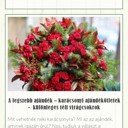
A legszebb ajándék – karácsonyi ajándékötletek
- különleges téli virágcsokrok
Mit vehetnék neki karácsonyra? Mi az az ajándék,
aminek igazán örül? Nos, tudjuk a választ a