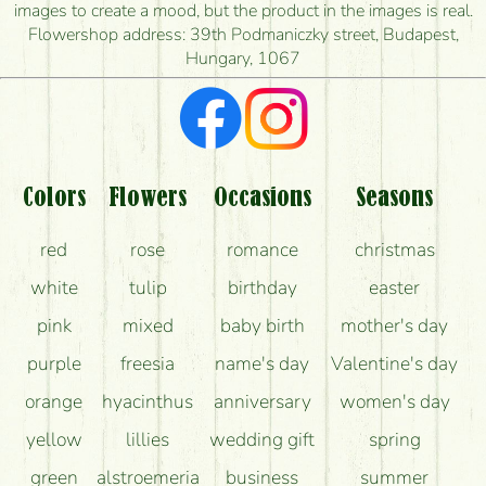
images to create a mood, but the product in the images is real.
I'm looking for red roses, do you have any?
Flowershop address: 39th Podmaniczky street, Budapest,
Hungary, 1067
What kind of feedback do I get about sending
flowers?
Am I really getting what is in the picture?
What should I know about the delivery?
Colors
Flowers
Occasions
Seasons
How can the flower bouquets stay beautiful for as
red
rose
romance
christmas
long as possible?
white
tulip
birthday
easter
pink
mixed
baby birth
mother's day
purple
freesia
name's day
Valentine's day
orange
hyacinthus
anniversary
women's day
yellow
lillies
wedding gift
spring
green
alstroemeria
business
summer