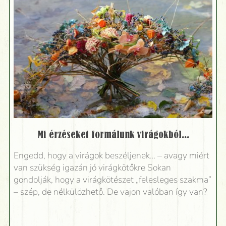
Mi érzéseket formálunk virágokból...
Engedd, hogy a virágok beszéljenek… – avagy miért
van szükség igazán jó virágkötőkre Sokan
gondolják, hogy a virágkötészet „felesleges szakma”
– szép, de nélkülözhető. De vajon valóban így van?