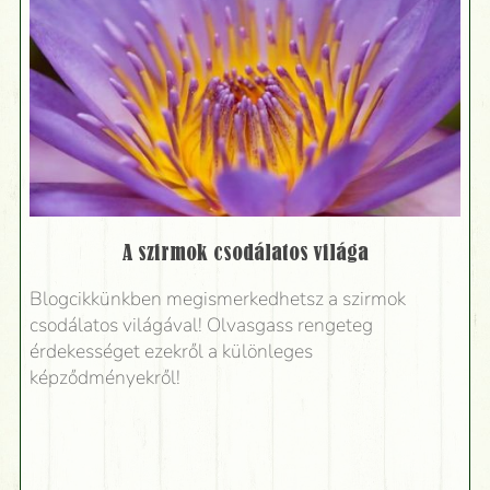
A szirmok csodálatos világa
Blogcikkünkben megismerkedhetsz a szirmok
csodálatos világával! Olvasgass rengeteg
érdekességet ezekről a különleges
képződményekről!