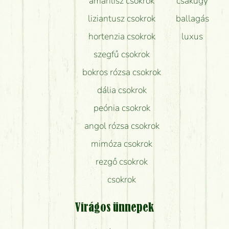
amarílisz csokrok
csakúgy
liziantusz csokrok
ballagás
hortenzia csokrok
luxus
szegfű csokrok
bokros rózsa csokrok
dália csokrok
peónia csokrok
angol rózsa csokrok
mimóza csokrok
rezgő csokrok
csokrok
Virágos ünnepek