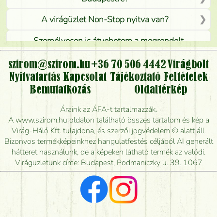
A virágüzlet Non-Stop nyitva van?
Személyesen is átvehetem a megrendelt
virágcsokrot, vagy csak virágküldéssel, kiszállítással
kérhető?
szirom@szirom.hu
+36 70 506 4442
Virágbolt
Nyitvatartás
Kapcsolat
Tájékoztató
Feltételek
Vidékre is lehet rendelni?
Bemutatkozás
Oldaltérkép
Meddig rendelhetek virágküldést úgy, hogy még ma
Áraink az ÁFA-t tartalmazzák.
kiszállítsák?
A www.szirom.hu oldalon található összes tartalom és kép a
Virág-Háló Kft. tulajdona, és szerzői jogvédelem © alatt áll.
Mennyire gyorsan tudják elkészíteni a csokrot, és
Bizonyos termékképeinkhez hangulatfestés céljából AI generált
mikor tudják leghamarabb kiszállítani?
hátteret használunk, de a képeken látható termék az valódi.
Virágüzletünk címe: Budapest, Podmaniczky u. 39. 1067
Vörös rózsát keresek, van önöknél?
Milyen visszajelzést kapok a virágküldésről?
Tényleg azt kapom, ami a képen van?