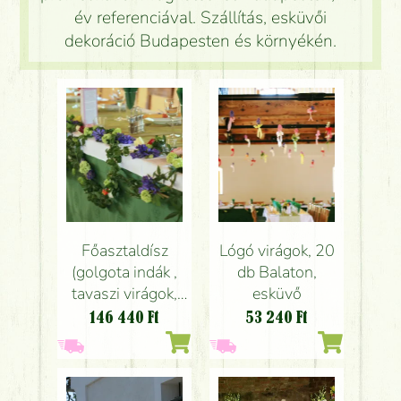
év referenciával. Szállítás, esküvői
dekoráció Budapesten és környékén.
Főasztaldísz
Lógó virágok, 20
(golgota indák ,
db Balaton,
tavaszi virágok,
esküvő
kék, narancs ),
146 440
Ft
53 240
Ft
Balaton, esküvő