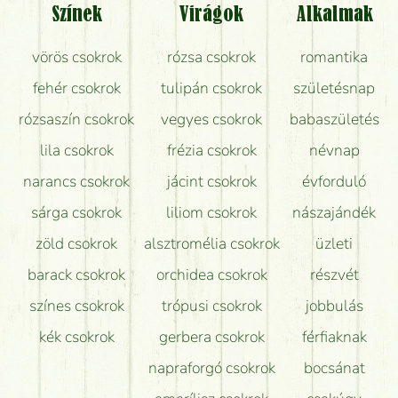
Színek
Virágok
Alkalmak
Mit kell tudni a virágcsokrok szállításáról?
vörös csokrok
rózsa csokrok
romantika
Hogy marad a lehető legtovább friss a csokor?
fehér csokrok
tulipán csokrok
születésnap
Tudok adventi koszorút vásárolni boltban?
rózsaszín csokrok
vegyes csokrok
babaszületés
lila csokrok
frézia csokrok
névnap
narancs csokrok
jácint csokrok
évforduló
sárga csokrok
liliom csokrok
nászajándék
zöld csokrok
alsztromélia csokrok
üzleti
barack csokrok
orchidea csokrok
részvét
színes csokrok
trópusi csokrok
jobbulás
kék csokrok
gerbera csokrok
férfiaknak
napraforgó csokrok
bocsánat