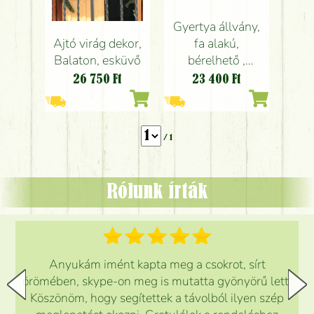
Gyertya állvány,
fa alakú,
Ajtó virág dekor,
bérelhető ,
Balaton, esküvő
Balaton, esküvő
23 400
Ft
26 750
Ft
/ 1
Rólunk írták
Anyukám imént kapta meg a csokrot, sírt
örömében, skype-on meg is mutatta gyönyörű lett.
Köszönöm, hogy segítettek a távolból ilyen szép