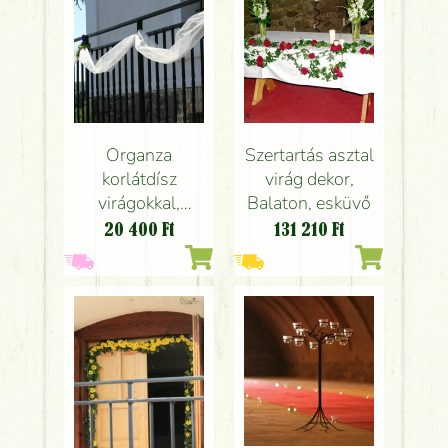
Organza
Szertartás asztal
korlátdísz
virág dekor,
virágokkal,
Balaton, esküvő
Balaton, esküvő
20 400
Ft
131 210
Ft