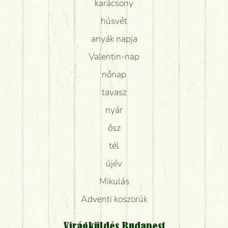
karácsony
húsvét
anyák napja
Valentin-nap
nőnap
tavasz
nyár
ősz
tél
újév
Mikulás
Adventi koszorúk
Virágküldés Budapest