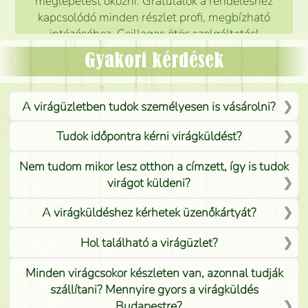
meglepetést okozni. Gratulálok a rendeléshez
kapcsolódó minden részlet profi, megbízható
intézéséhez. Csillagos ötös szolgáltatás!
Mónika
(
5
/5
)
Gyakori kérdések
A virágüzletben tudok személyesen is vásárolni?
Tudok időpontra kérni virágküldést?
Nem tudom mikor lesz otthon a címzett, így is tudok
virágot küldeni?
A virágküldéshez kérhetek üzenőkártyát?
Hol található a virágüzlet?
Minden virágcsokor készleten van, azonnal tudják
szállítani? Mennyire gyors a virágküldés
Budapestre?