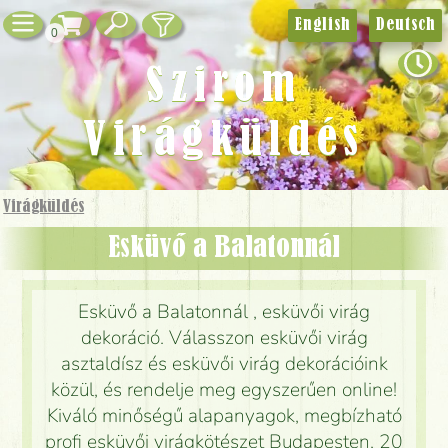
English
Deutsch
0
Szirom
Virágküldés
Virágküldés
Esküvő a Balatonnál
Esküvő a Balatonnál , esküvői virág
dekoráció. Válasszon esküvői virág
asztaldísz és esküvői virág dekorációink
közül, és rendelje meg egyszerűen online!
Kiváló minőségű alapanyagok, megbízható
profi esküvői virágkötészet Budapesten, 20