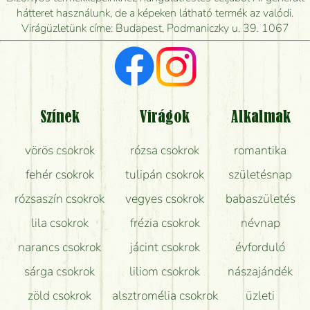
mikor tudják leghamarabb kiszállítani?
hátteret használunk, de a képeken látható termék az valódi.
Virágüzletünk címe: Budapest, Podmaniczky u. 39. 1067
Vörös rózsát keresek, van önöknél?
Milyen visszajelzést kapok a virágküldésről?
Tényleg azt kapom, ami a képen van?
Színek
Virágok
Alkalmak
Mit kell tudni a virágcsokrok szállításáról?
vörös csokrok
rózsa csokrok
romantika
Hogy marad a lehető legtovább friss a csokor?
fehér csokrok
tulipán csokrok
születésnap
Tudok adventi koszorút vásárolni boltban?
rózsaszín csokrok
vegyes csokrok
babaszületés
lila csokrok
frézia csokrok
névnap
narancs csokrok
jácint csokrok
évforduló
sárga csokrok
liliom csokrok
nászajándék
zöld csokrok
alsztromélia csokrok
üzleti