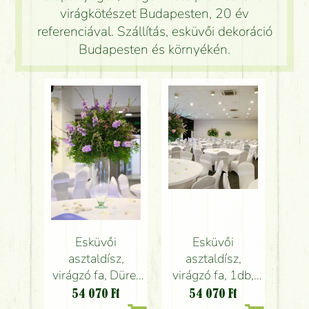
virágkötészet Budapesten, 20 év
referenciával. Szállítás, esküvői dekoráció
Budapesten és környékén.
Esküvői
Esküvői
asztaldísz,
asztaldísz,
virágzó fa, Dürer
virágzó fa, 1db,
rendezvényház
Dürer
54 070
Ft
54 070
Ft
Budapest (viola,
rendezvényház