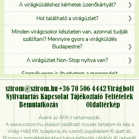
A virágküldéshez kérhetek üzenőkártyát?
Hol található a virágüzlet?
Minden virágcsokor készleten van, azonnal tudják
szállítani? Mennyire gyors a virágküldés
Budapestre?
A virágüzlet Non-Stop nyitva van?
Személyesen is átvehetem a megrendelt
virágcsokrot, vagy csak virágküldéssel, kiszállítással
kérhető?
szirom@szirom.hu
+36 70 506 4442
Virágbolt
Nyitvatartás
Kapcsolat
Tájékoztató
Feltételek
Vidékre is lehet rendelni?
Bemutatkozás
Oldaltérkép
Meddig rendelhetek virágküldést úgy, hogy még ma
Áraink az ÁFA-t tartalmazzák.
kiszállítsák?
A www.szirom.hu oldalon található összes tartalom és kép a
Virág-Háló Kft. tulajdona, és szerzői jogvédelem © alatt áll.
Mennyire gyorsan tudják elkészíteni a csokrot, és
Bizonyos termékképeinkhez hangulatfestés céljából AI generált