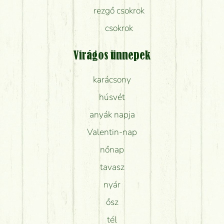
rezgő csokrok
csokrok
Virágos ünnepek
karácsony
húsvét
anyák napja
Valentin-nap
nőnap
tavasz
nyár
ősz
tél