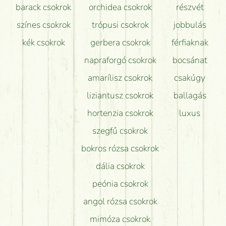
barack csokrok
orchidea csokrok
részvét
színes csokrok
trópusi csokrok
jobbulás
kék csokrok
gerbera csokrok
férfiaknak
napraforgó csokrok
bocsánat
amarílisz csokrok
csakúgy
liziantusz csokrok
ballagás
hortenzia csokrok
luxus
szegfű csokrok
bokros rózsa csokrok
dália csokrok
peónia csokrok
angol rózsa csokrok
mimóza csokrok