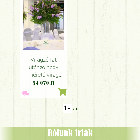
Virágzó fát
utánzó nagy
méretű virág
díszek, Dürer
54 070
Ft
Rendezvényház
Budapest, esküvő
/ 1
Rólunk írták