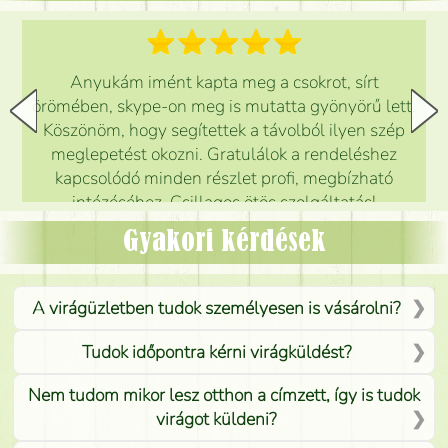
Anyukám imént kapta meg a csokrot, sírt
örömében, skype-on meg is mutatta gyönyörű lett.
Köszönöm, hogy segítettek a távolból ilyen szép
meglepetést okozni. Gratulálok a rendeléshez
kapcsolódó minden részlet profi, megbízható
intézéséhez. Csillagos ötös szolgáltatás!
Mónika
(
5
/5
)
Gyakori kérdések
A virágüzletben tudok személyesen is vásárolni?
Tudok időpontra kérni virágküldést?
Nem tudom mikor lesz otthon a címzett, így is tudok
virágot küldeni?