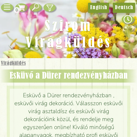
English
Deutsch
0
Szirom
Virágküldés
Virágküldés
Esküvő a Dürer rendezvényházban
Esküvő a Dürer rendezvényházban ,
esküvői virág dekoráció. Válasszon esküvői
virág asztaldísz és esküvői virág
dekorációink közül, és rendelje meg
egyszerűen online! Kiváló minőségű
alapanyagok, megbízható profi esküvői