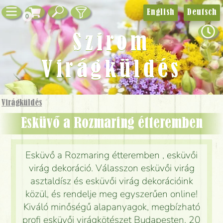
English
Deutsch
0
Szirom
Virágküldés
Virágküldés
Esküvő a Rozmaring étteremben
Esküvő a Rozmaring étteremben , esküvői
virág dekoráció. Válasszon esküvői virág
asztaldísz és esküvői virág dekorációink
közül, és rendelje meg egyszerűen online!
Kiváló minőségű alapanyagok, megbízható
profi esküvői virágkötészet Budapesten, 20