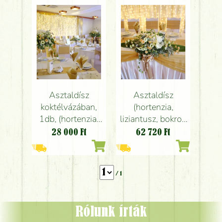
barack),
barack),
Rozmaring
Rozmaring
étterem
étterem
Asztaldísz
Asztaldísz
koktélvázában,
(hortenzia,
1db, (hortenzia,
liziantusz, bokros
kála, liziantusz,
rózsa, kála, fehér,
28 000
Ft
62 720
Ft
bokros rózsa,
menta, barack)
fehér, mentazöld,
Rozmaring
barack)
étterem
/ 1
Rozmaring
étterem
Rólunk írták