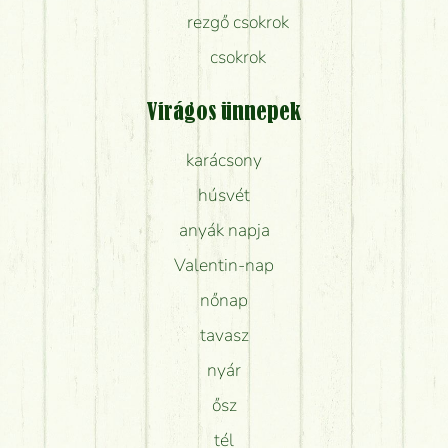
rezgő csokrok
csokrok
Virágos ünnepek
karácsony
húsvét
anyák napja
Valentin-nap
nőnap
tavasz
nyár
ősz
tél