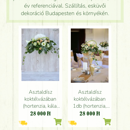
év referenciával. Szállítás, esküvői
dekoráció Budapesten és környékén.
Asztaldísz
Asztaldísz
koktélvázában
koktélvázában
(hortenzia, kála,
1db (hortenzia,
liziantusz, bokros
kála, liziantusz,
28 000
Ft
28 000
Ft
rózsa, fehér,
bokros rózsa,
mentazöld,
fehér, mentazöld,