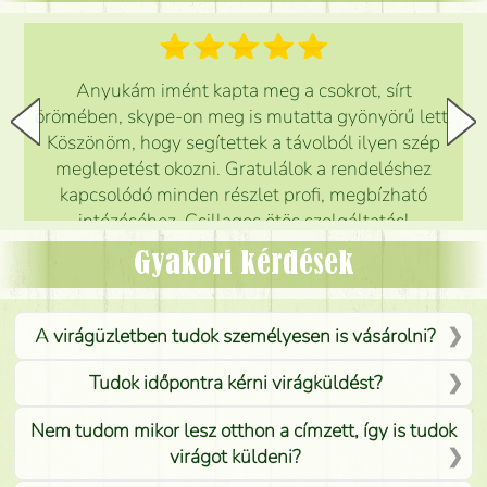
Anyukám imént kapta meg a csokrot, sírt
örömében, skype-on meg is mutatta gyönyörű lett.
Köszönöm, hogy segítettek a távolból ilyen szép
meglepetést okozni. Gratulálok a rendeléshez
kapcsolódó minden részlet profi, megbízható
intézéséhez. Csillagos ötös szolgáltatás!
Mónika
(
5
/5
)
Gyakori kérdések
A virágüzletben tudok személyesen is vásárolni?
Tudok időpontra kérni virágküldést?
Nem tudom mikor lesz otthon a címzett, így is tudok
virágot küldeni?