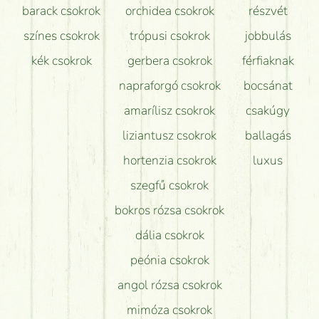
barack csokrok
orchidea csokrok
részvét
színes csokrok
trópusi csokrok
jobbulás
kék csokrok
gerbera csokrok
férfiaknak
napraforgó csokrok
bocsánat
amarílisz csokrok
csakúgy
liziantusz csokrok
ballagás
hortenzia csokrok
luxus
szegfű csokrok
bokros rózsa csokrok
dália csokrok
peónia csokrok
angol rózsa csokrok
mimóza csokrok