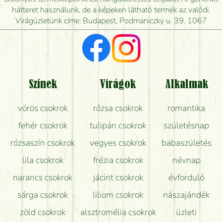
mikor tudják leghamarabb kiszállítani?
hátteret használunk, de a képeken látható termék az valódi.
Virágüzletünk címe: Budapest, Podmaniczky u. 39. 1067
Vörös rózsát keresek, van önöknél?
Milyen visszajelzést kapok a virágküldésről?
Tényleg azt kapom, ami a képen van?
Színek
Virágok
Alkalmak
Mit kell tudni a virágcsokrok szállításáról?
vörös csokrok
rózsa csokrok
romantika
Hogy marad a lehető legtovább friss a csokor?
fehér csokrok
tulipán csokrok
születésnap
Tudok adventi koszorút vásárolni boltban?
rózsaszín csokrok
vegyes csokrok
babaszületés
lila csokrok
frézia csokrok
névnap
narancs csokrok
jácint csokrok
évforduló
sárga csokrok
liliom csokrok
nászajándék
zöld csokrok
alsztromélia csokrok
üzleti