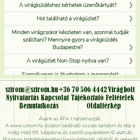
A virágküldéshez kérhetek üzenőkártyát?
Hol található a virágüzlet?
Minden virágcsokor készleten van, azonnal tudják
szállítani? Mennyire gyors a virágküldés
Budapestre?
A virágüzlet Non-Stop nyitva van?
Személyesen is átvehetem a megrendelt
virágcsokrot, vagy csak virágküldéssel, kiszállítással
kérhető?
szirom@szirom.hu
+36 70 506 4442
Virágbolt
Nyitvatartás
Kapcsolat
Tájékoztató
Feltételek
Vidékre is lehet rendelni?
Bemutatkozás
Oldaltérkép
Meddig rendelhetek virágküldést úgy, hogy még ma
Áraink az ÁFA-t tartalmazzák.
kiszállítsák?
A www.szirom.hu oldalon található összes tartalom és kép a
Virág-Háló Kft. tulajdona, és szerzői jogvédelem © alatt áll.
Mennyire gyorsan tudják elkészíteni a csokrot, és
Bizonyos termékképeinkhez hangulatfestés céljából AI generált