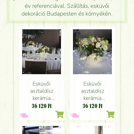
év referenciával. Szállítás, esküvői
dekoráció Budapesten és környékén.
Esküvői
Esküvői
asztaldísz
asztaldísz
kerámia
kerámia
gömbben, 1db,
gömbben, Spoon
36 120
Ft
36 120
Ft
Spoon Budapest
Budapest (rózsa,
1db (rózsa,
liziantusz, mezei
liziantusz, mezei
virágok, barack,