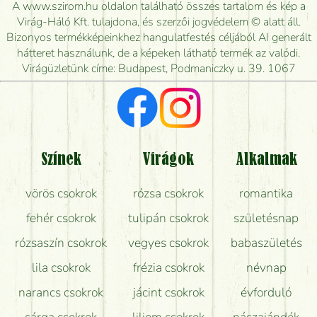
kiszállítsák?
A www.szirom.hu oldalon található összes tartalom és kép a
Virág-Háló Kft. tulajdona, és szerzői jogvédelem © alatt áll.
Mennyire gyorsan tudják elkészíteni a csokrot, és
Bizonyos termékképeinkhez hangulatfestés céljából AI generált
mikor tudják leghamarabb kiszállítani?
hátteret használunk, de a képeken látható termék az valódi.
Virágüzletünk címe: Budapest, Podmaniczky u. 39. 1067
Vörös rózsát keresek, van önöknél?
Milyen visszajelzést kapok a virágküldésről?
Tényleg azt kapom, ami a képen van?
Színek
Virágok
Alkalmak
Mit kell tudni a virágcsokrok szállításáról?
vörös csokrok
rózsa csokrok
romantika
Hogy marad a lehető legtovább friss a csokor?
fehér csokrok
tulipán csokrok
születésnap
Tudok adventi koszorút vásárolni boltban?
rózsaszín csokrok
vegyes csokrok
babaszületés
lila csokrok
frézia csokrok
névnap
narancs csokrok
jácint csokrok
évforduló