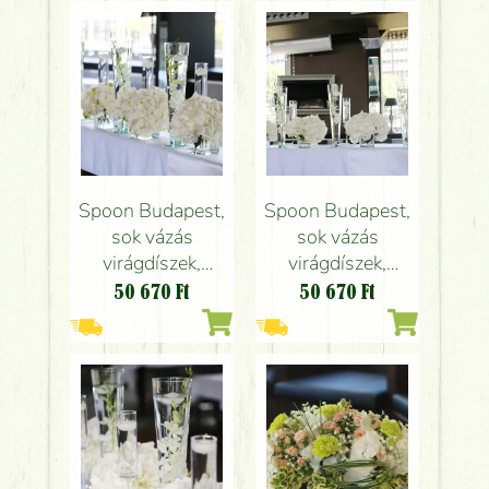
esküvő
Spoon Budapest,
Spoon Budapest,
sok vázás
sok vázás
virágdíszek,
virágdíszek,
esküvői
esküvői
50 670
Ft
50 670
Ft
dekoráció, fehér
dekoráció, fehér
virágokkal
virágokkal