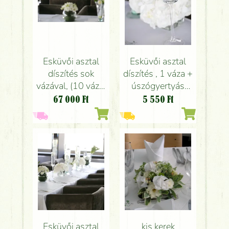
Esküvői asztal
Esküvői asztal
díszítés sok
díszítés , 1 váza +
vázával, (10 váza)
úszógyertyás
Spoon Budapest
váza Spoon
67 000
Ft
5 550
Ft
(dendrobium,
Budapest
hortenzia, tulipán,
(hortenzia, fehér)
liziantusz, fehér)
Esküvői asztal
kis kerek