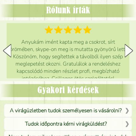
Rólunk írták
Anyukám imént kapta meg a csokrot, sírt
örömében, skype-on meg is mutatta gyönyörű lett.
Köszönöm, hogy segítettek a távolból ilyen szép
meglepetést okozni. Gratulálok a rendeléshez
kapcsolódó minden részlet profi, megbízható
intézéséhez. Csillagos ötös szolgáltatás!
Mónika
(
5
/5
)
Gyakori kérdések
A virágüzletben tudok személyesen is vásárolni?
Tudok időpontra kérni virágküldést?