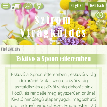
English
Deutsch
0
Szirom
Virágküldés
Virágküldés
Esküvő a Spoon étteremben
Esküvő a Spoon étteremben , esküvői virág
dekoráció. Válasszon esküvői virág
asztaldísz és esküvői virág dekorációink
közül, és rendelje meg egyszerűen online!
Kiváló minőségű alapanyagok, megbízható
profi esküvői virágkötészet Budapesten, 20