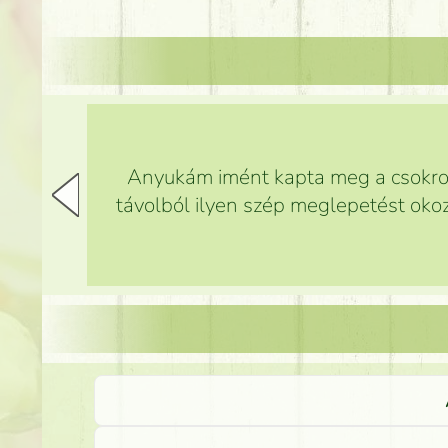
Anyukám imént kapta meg a csokrot,
távolból ilyen szép meglepetést okoz