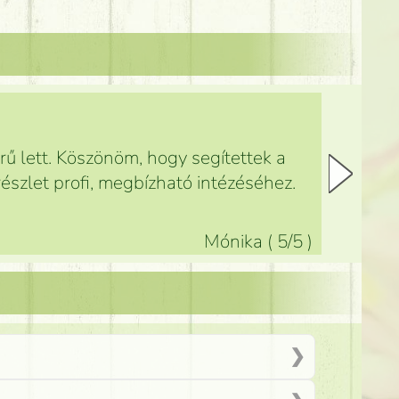
ű lett. Köszönöm, hogy segítettek a
észlet profi, megbízható intézéséhez.
Mónika
(
5
/5
)