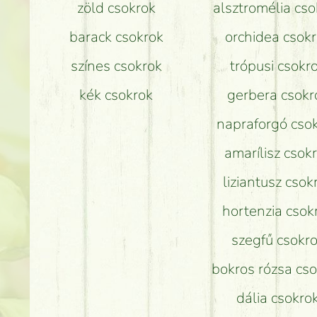
zöld csokrok
alsztromélia cso
barack csokrok
orchidea csok
színes csokrok
trópusi csokr
kék csokrok
gerbera csokr
napraforgó cso
amarílisz csok
liziantusz csok
hortenzia csok
szegfű csokr
bokros rózsa cs
dália csokro