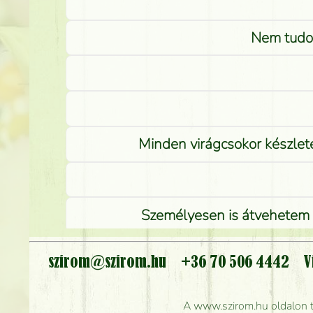
Nem tudom
Minden virágcsokor készlete
Személyesen is átvehetem a
szirom@szirom.hu
+36 70 506 4442
V
Meddig r
A www.szirom.hu oldalon tal