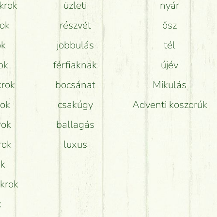
krok
üzleti
nyár
rok
részvét
ősz
ok
jobbulás
tél
ok
férfiaknak
újév
krok
bocsánat
Mikulás
rok
csakúgy
Adventi koszorúk
rok
ballagás
rok
luxus
ok
okrok
k