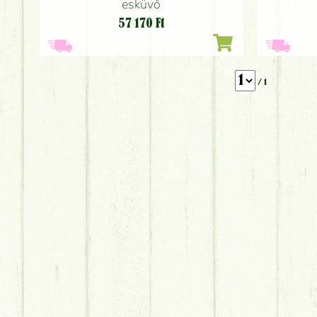
esküvő
57 170
Ft
/ 1