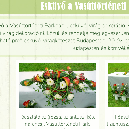
Esküvő a Vasúttörténet
ő a Vasúttörténeti Parkban. , esküvői virág dekoráció.
i virág dekorációink közül, és rendelje meg egyszerűe
ató profi esküvői virágkötészet Budapesten, 20 év refe
Budapesten és környéké
Főasztaldísz (rózsa, liziantusz, kála,
Főaszt
narancs), Vasúttörténeti Park,
liziantusz