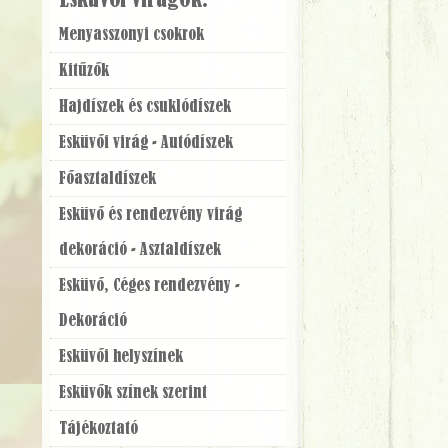
Esküvői virágok:
Menyasszonyi csokrok
Kitűzők
Hajdíszek és csuklódíszek
Esküvői virág - Autódíszek
Főasztaldíszek
Esküvő és rendezvény virág
dekoráció - Asztaldíszek
Esküvő, Céges rendezvény -
Dekoráció
Esküvői helyszínek
Esküvők színek szerint
Tájékoztató