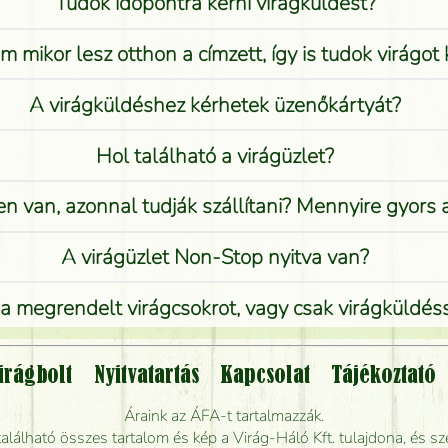
Tudok időpontra kérni virágküldést?
 mikor lesz otthon a címzett, így is tudok virágot 
A virágküldéshez kérhetek üzenőkártyát?
Hol található a virágüzlet?
n van, azonnal tudják szállítani? Mennyire gyors
A virágüzlet Non-Stop nyitva van?
 megrendelt virágcsokrot, vagy csak virágküldéssel
Vidékre is lehet rendelni?
irágbolt
Nyitvatartás
Kapcsolat
Tájékoztató
endelhetek virágküldést úgy, hogy még ma kiszál
Áraink az ÁFA-t tartalmazzák.
álható összes tartalom és kép a Virág-Háló Kft. tulajdona, és sze