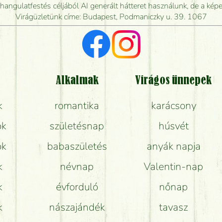
dják elkészíteni a csokrot, és mikor tudják leghama
ngulatfestés céljából AI generált hátteret használunk, de a képe
Virágüzletünk címe: Budapest, Podmaniczky u. 39. 1067
Vörös rózsát keresek, van önöknél?
Milyen visszajelzést kapok a virágküldésről?
Tényleg azt kapom, ami a képen van?
Alkalmak
Virágos ünnepek
k
romantika
karácsony
Mit kell tudni a virágcsokrok szállításáról?
ok
születésnap
húsvét
Hogy marad a lehető legtovább friss a csokor?
ok
babaszületés
anyák napja
Tudok adventi koszorút vásárolni boltban?
k
névnap
Valentin-nap
k
évforduló
nőnap
k
nászajándék
tavasz