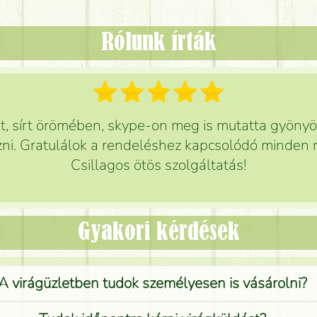
Rólunk írták
 sírt örömében, skype-on meg is mutatta gyönyör
ni. Gratulálok a rendeléshez kapcsolódó minden r
Csillagos ötös szolgáltatás!
Gyakori kérdések
A virágüzletben tudok személyesen is vásárolni?