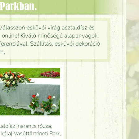
i Parkban.
 Válasszon esküvői virág asztaldísz és
n online! Kiváló minőségű alapanyagok,
renciával. Szállítás, esküvői dekoráció
n.
aldísz (narancs rózsa,
, kála) Vasúttörténeti Park,