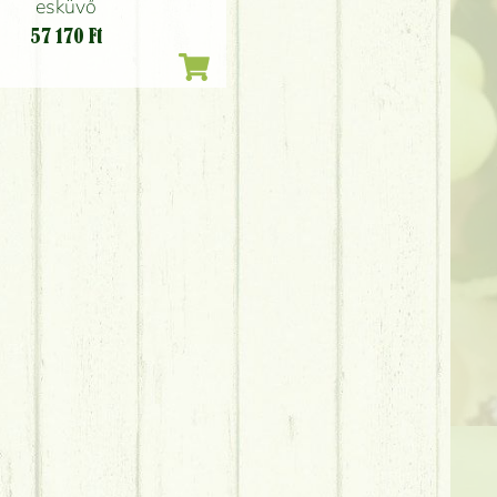
esküvő
57 170
Ft