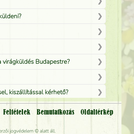
küldeni?
 a virágküldés Budapestre?
, kiszállítással kérhető?
Feltételek
Bemutatkozás
Oldaltérkép
lítsák?
rzői jogvédelem © alatt áll.