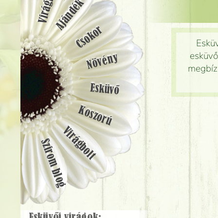
Ajándék
Csokor
Esküv
esküvő
Növény
megbízh
Esküvő
Koszorú
Virágbolt
Szirom blog