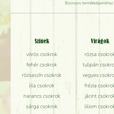
Mennyire gyorsan tu
Bizonyos termékképeinkhez ha
Színek
Virágok
vörös csokrok
rózsa csokro
fehér csokrok
tulipán csokr
rózsaszín csokrok
vegyes csokr
lila csokrok
frézia csokro
narancs csokrok
jácint csokro
sárga csokrok
liliom csokro