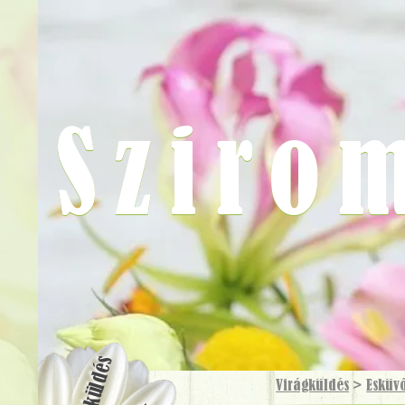
Sziro
Virágküldés
Virágküldés
>
Esküv