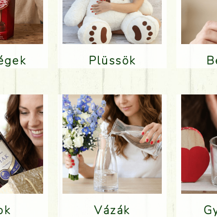
ségek
Plüssök
lok
Vázák