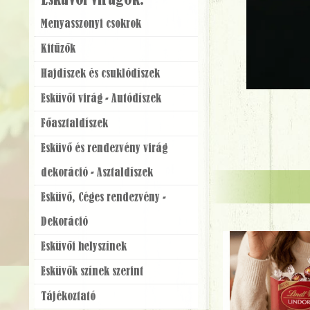
Esküvői virágok:
Menyasszonyi csokrok
Kitűzők
Hajdíszek és csuklódíszek
Esküvői virág - Autódíszek
Főasztaldíszek
Esküvő és rendezvény virág
dekoráció - Asztaldíszek
Esküvő, Céges rendezvény -
Dekoráció
Esküvői helyszínek
Esküvők színek szerint
Tájékoztató