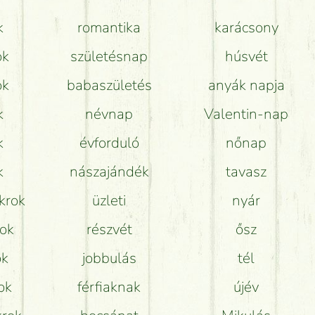
k
romantika
karácsony
Mit kell tudni a virágcsokrok szállításáról?
ok
születésnap
húsvét
Hogy marad a lehető legtovább friss a csokor?
ok
babaszületés
anyák napja
Tudok adventi koszorút vásárolni boltban?
k
névnap
Valentin-nap
k
évforduló
nőnap
k
nászajándék
tavasz
krok
üzleti
nyár
rok
részvét
ősz
ok
jobbulás
tél
ok
férfiaknak
újév