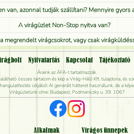
n van, azonnal tudják szállítani? Mennyire gyors
A virágüzlet Non-Stop nyitva van?
 megrendelt virágcsokrot, vagy csak virágküldéssel
Vidékre is lehet rendelni?
irágbolt
Nyitvatartás
Kapcsolat
Tájékoztató
endelhetek virágküldést úgy, hogy még ma kiszál
Áraink az ÁFA-t tartalmazzák.
álható összes tartalom és kép a Virág-Háló Kft. tulajdona, és sze
dják elkészíteni a csokrot, és mikor tudják leghama
ngulatfestés céljából AI generált hátteret használunk, de a képe
Virágüzletünk címe: Budapest, Podmaniczky u. 39. 1067
Vörös rózsát keresek, van önöknél?
Milyen visszajelzést kapok a virágküldésről?
Tényleg azt kapom, ami a képen van?
Alkalmak
Virágos ünnepek