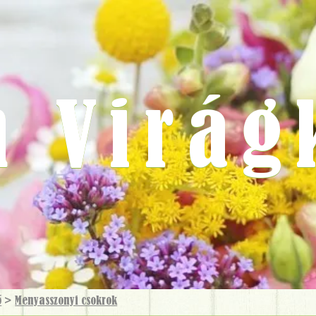
m Virág
ő
>
Menyasszonyi csokrok