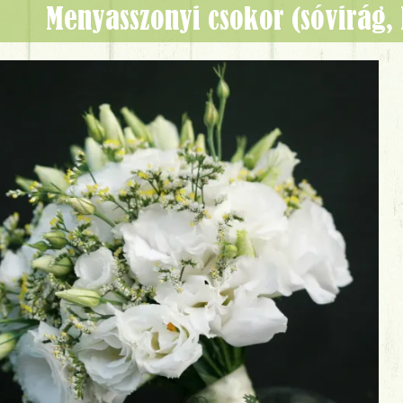
menyasszonyi csokor (sóvirág, 