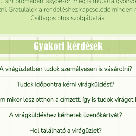
 sírt örömében, skype-on meg is mutatta gyönyör
ni. Gratulálok a rendeléshez kapcsolódó minden r
Csillagos ötös szolgáltatás!
Gyakori kérdések
A virágüzletben tudok személyesen is vásárolni?
Tudok időpontra kérni virágküldést?
 mikor lesz otthon a címzett, így is tudok virágot 
A virágküldéshez kérhetek üzenőkártyát?
Hol található a virágüzlet?