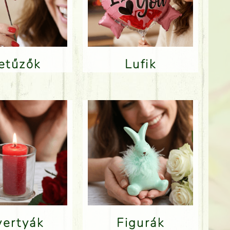
Betűzők
Lufik
Gyertyák
Figurák