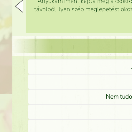
Anyukám imént kapta meg a csokrot,
távolból ilyen szép meglepetést okoz
Nem tudom