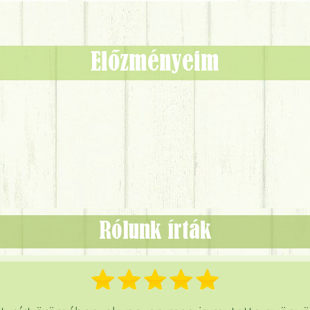
Előzményeim
Rólunk írták