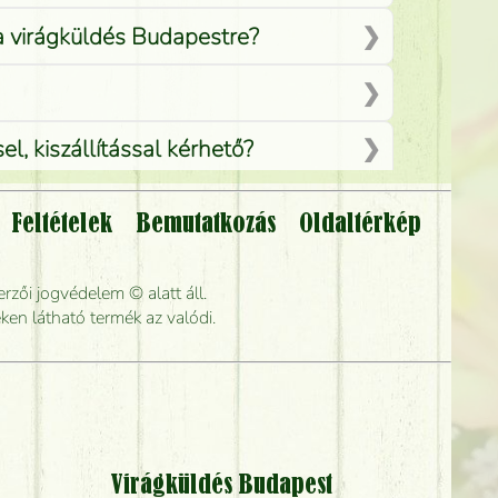
 a virágküldés Budapestre?
, kiszállítással kérhető?
Feltételek
Bemutatkozás
Oldaltérkép
lítsák?
rzői jogvédelem © alatt áll.
rabb kiszállítani?
ken látható termék az valódi.
Virágküldés Budapest