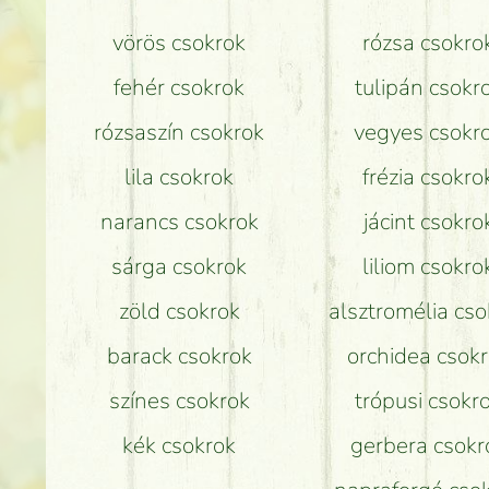
vörös csokrok
rózsa csokro
fehér csokrok
tulipán csokr
rózsaszín csokrok
vegyes csokr
lila csokrok
frézia csokro
narancs csokrok
jácint csokro
sárga csokrok
liliom csokro
zöld csokrok
alsztromélia cso
barack csokrok
orchidea csok
színes csokrok
trópusi csokr
kék csokrok
gerbera csokr