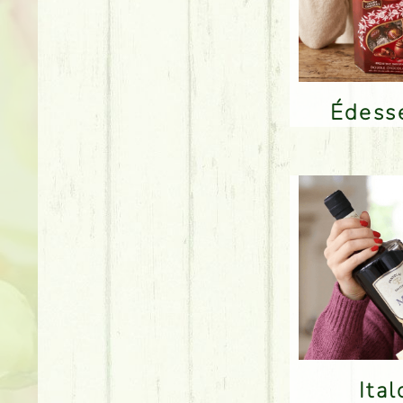
Édes
Ita