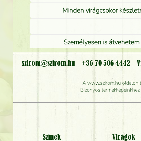
Minden virágcsokor készlete
Személyesen is átvehetem a
szirom@szirom.hu
+36 70 506 4442
V
Meddig r
A www.szirom.hu oldalon tal
Mennyire gyorsan tu
Bizonyos termékképeinkhez ha
Színek
Virágok