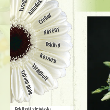
Ajándék
Csokor
Növény
Esküvő
Koszorú
Virágbolt
Szirom blog