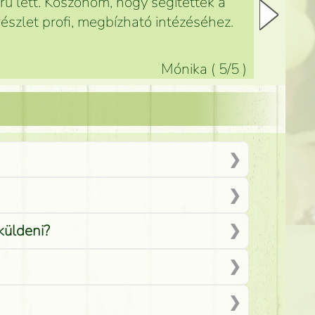
ű lett. Köszönöm, hogy segítettek a
észlet profi, megbízható intézéséhez.
Mónika
(
5
/5
)
küldeni?