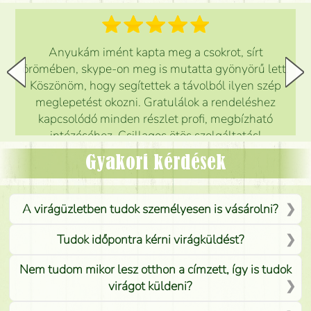
Anyukám imént kapta meg a csokrot, sírt
örömében, skype-on meg is mutatta gyönyörű lett.
Köszönöm, hogy segítettek a távolból ilyen szép
meglepetést okozni. Gratulálok a rendeléshez
kapcsolódó minden részlet profi, megbízható
intézéséhez. Csillagos ötös szolgáltatás!
Mónika
(
5
/5
)
Gyakori kérdések
A virágüzletben tudok személyesen is vásárolni?
Tudok időpontra kérni virágküldést?
Nem tudom mikor lesz otthon a címzett, így is tudok
virágot küldeni?