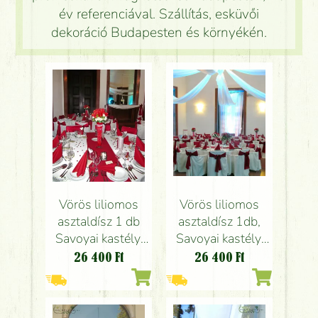
év referenciával. Szállítás, esküvői
dekoráció Budapesten és környékén.
Vörös liliomos
Vörös liliomos
asztaldísz 1 db
asztaldísz 1db,
Savoyai kastély,
Savoyai kastély,
esküvő
esküvő
26 400
Ft
26 400
Ft