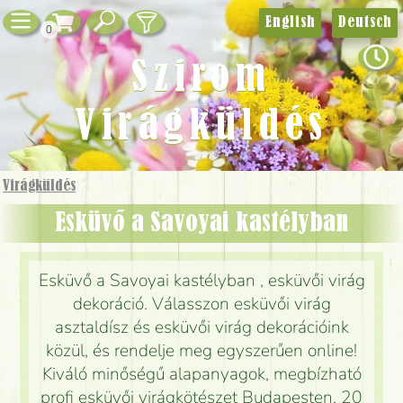
English
Deutsch
0
Szirom
Virágküldés
Virágküldés
Esküvő a Savoyai kastélyban
Esküvő a Savoyai kastélyban , esküvői virág
dekoráció. Válasszon esküvői virág
asztaldísz és esküvői virág dekorációink
közül, és rendelje meg egyszerűen online!
Kiváló minőségű alapanyagok, megbízható
profi esküvői virágkötészet Budapesten, 20