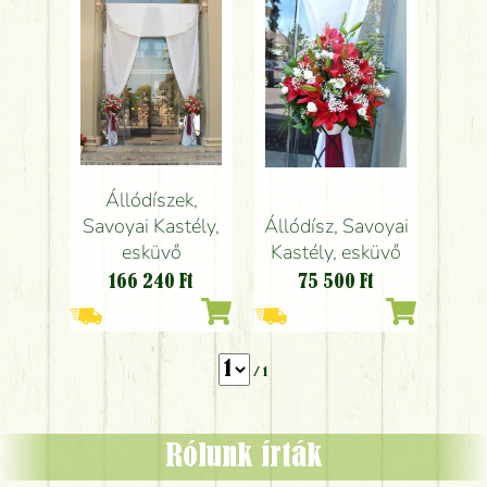
Állódíszek,
Savoyai Kastély,
Állódísz, Savoyai
esküvő
Kastély, esküvő
166 240
Ft
75 500
Ft
/ 1
Rólunk írták