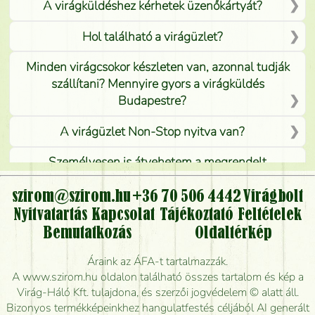
A virágküldéshez kérhetek üzenőkártyát?
Hol található a virágüzlet?
Minden virágcsokor készleten van, azonnal tudják
szállítani? Mennyire gyors a virágküldés
Budapestre?
A virágüzlet Non-Stop nyitva van?
Személyesen is átvehetem a megrendelt
virágcsokrot, vagy csak virágküldéssel, kiszállítással
kérhető?
szirom@szirom.hu
+36 70 506 4442
Virágbolt
Nyitvatartás
Kapcsolat
Tájékoztató
Feltételek
Vidékre is lehet rendelni?
Bemutatkozás
Oldaltérkép
Meddig rendelhetek virágküldést úgy, hogy még ma
Áraink az ÁFA-t tartalmazzák.
kiszállítsák?
A www.szirom.hu oldalon található összes tartalom és kép a
Virág-Háló Kft. tulajdona, és szerzői jogvédelem © alatt áll.
Mennyire gyorsan tudják elkészíteni a csokrot, és
Bizonyos termékképeinkhez hangulatfestés céljából AI generált