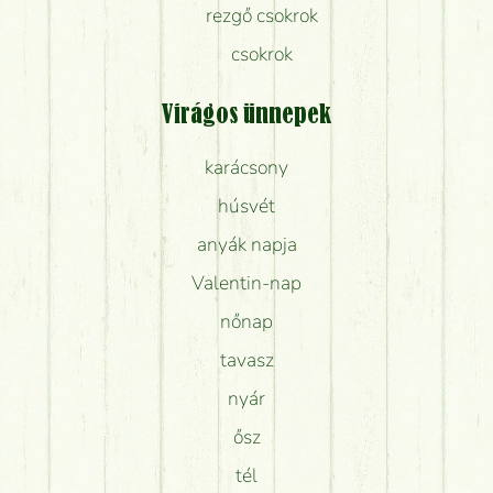
rezgő csokrok
csokrok
Virágos ünnepek
karácsony
húsvét
anyák napja
Valentin-nap
nőnap
tavasz
nyár
ősz
tél