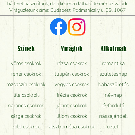
mikor tudják leghamarabb kiszállítani?
hátteret használunk, de a képeken látható termék az valódi.
Virágüzletünk címe: Budapest, Podmaniczky u. 39. 1067
Vörös rózsát keresek, van önöknél?
Milyen visszajelzést kapok a virágküldésről?
Tényleg azt kapom, ami a képen van?
Színek
Virágok
Alkalmak
Mit kell tudni a virágcsokrok szállításáról?
vörös csokrok
rózsa csokrok
romantika
Hogy marad a lehető legtovább friss a csokor?
fehér csokrok
tulipán csokrok
születésnap
Tudok adventi koszorút vásárolni boltban?
rózsaszín csokrok
vegyes csokrok
babaszületés
lila csokrok
frézia csokrok
névnap
narancs csokrok
jácint csokrok
évforduló
sárga csokrok
liliom csokrok
nászajándék
zöld csokrok
alsztromélia csokrok
üzleti