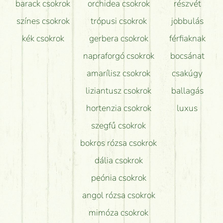
barack csokrok
orchidea csokrok
részvét
színes csokrok
trópusi csokrok
jobbulás
kék csokrok
gerbera csokrok
férfiaknak
napraforgó csokrok
bocsánat
amarílisz csokrok
csakúgy
liziantusz csokrok
ballagás
hortenzia csokrok
luxus
szegfű csokrok
bokros rózsa csokrok
dália csokrok
peónia csokrok
angol rózsa csokrok
mimóza csokrok