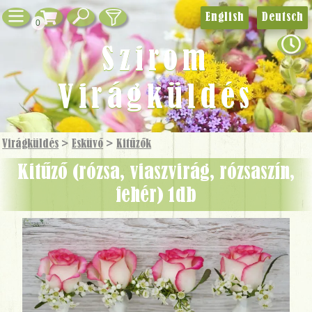
English
Deutsch
0
Szirom
Virágküldés
Virágküldés
>
Esküvő
>
Kitűzők
Kitűző (rózsa, viaszvirág, rózsaszín,
fehér) 1db