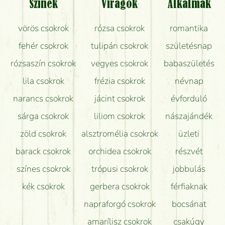
Színek
Virágok
Alkalmak
Mit kell tudni a virágcsokrok szállításáról?
vörös csokrok
rózsa csokrok
romantika
Hogy marad a lehető legtovább friss a csokor?
fehér csokrok
tulipán csokrok
születésnap
Tudok adventi koszorút vásárolni boltban?
rózsaszín csokrok
vegyes csokrok
babaszületés
lila csokrok
frézia csokrok
névnap
narancs csokrok
jácint csokrok
évforduló
sárga csokrok
liliom csokrok
nászajándék
zöld csokrok
alsztromélia csokrok
üzleti
barack csokrok
orchidea csokrok
részvét
színes csokrok
trópusi csokrok
jobbulás
kék csokrok
gerbera csokrok
férfiaknak
napraforgó csokrok
bocsánat
amarílisz csokrok
csakúgy