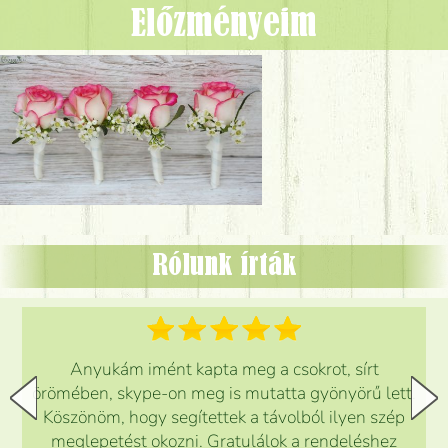
Előzményeim
Rólunk írták
Anyukám imént kapta meg a csokrot, sírt
örömében, skype-on meg is mutatta gyönyörű lett.
Köszönöm, hogy segítettek a távolból ilyen szép
meglepetést okozni. Gratulálok a rendeléshez