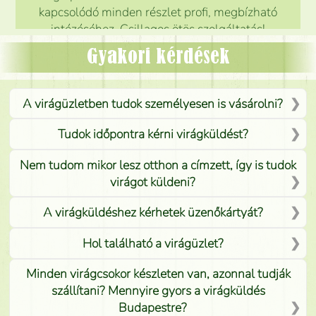
kapcsolódó minden részlet profi, megbízható
intézéséhez. Csillagos ötös szolgáltatás!
Mónika
(
5
/5
)
Gyakori kérdések
A virágüzletben tudok személyesen is vásárolni?
Tudok időpontra kérni virágküldést?
Nem tudom mikor lesz otthon a címzett, így is tudok
virágot küldeni?
A virágküldéshez kérhetek üzenőkártyát?
Hol található a virágüzlet?
Minden virágcsokor készleten van, azonnal tudják
szállítani? Mennyire gyors a virágküldés
Budapestre?