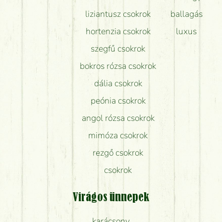
liziantusz csokrok
ballagás
hortenzia csokrok
luxus
szegfű csokrok
bokros rózsa csokrok
dália csokrok
peónia csokrok
angol rózsa csokrok
mimóza csokrok
rezgő csokrok
csokrok
Virágos ünnepek
karácsony