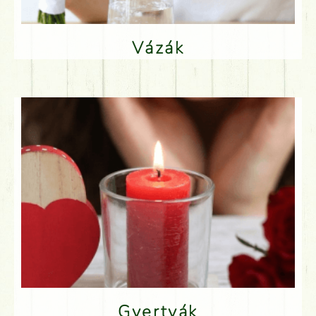
Vázák
Gyertyák