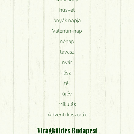
húsvét
anyák napja
Valentin-nap
nőnap
tavasz
nyár
ősz
tél
újév
Mikulás
Adventi koszorúk
Virágküldés Budapest