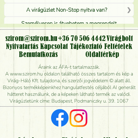
A virágüzlet Non-Stop nyitva van?
Személyesen is átvehetem a megrendelt
virágcsokrot, vagy csak virágküldéssel, kiszállítással
kérhető?
szirom@szirom.hu
+36 70 506 4442
Virágbolt
Nyitvatartás
Kapcsolat
Tájékoztató
Feltételek
Vidékre is lehet rendelni?
Bemutatkozás
Oldaltérkép
Meddig rendelhetek virágküldést úgy, hogy még ma
Áraink az ÁFA-t tartalmazzák.
kiszállítsák?
A www.szirom.hu oldalon található összes tartalom és kép a
Virág-Háló Kft. tulajdona, és szerzői jogvédelem © alatt áll.
Mennyire gyorsan tudják elkészíteni a csokrot, és
Bizonyos termékképeinkhez hangulatfestés céljából AI generált
mikor tudják leghamarabb kiszállítani?
hátteret használunk, de a képeken látható termék az valódi.
Virágüzletünk címe: Budapest, Podmaniczky u. 39. 1067
Vörös rózsát keresek, van önöknél?
Milyen visszajelzést kapok a virágküldésről?
Tényleg azt kapom, ami a képen van?