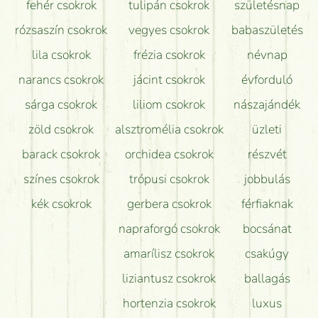
fehér csokrok
tulipán csokrok
születésnap
Tudok adventi koszorút vásárolni boltban?
rózsaszín csokrok
vegyes csokrok
babaszületés
lila csokrok
frézia csokrok
névnap
narancs csokrok
jácint csokrok
évforduló
sárga csokrok
liliom csokrok
nászajándék
zöld csokrok
alsztromélia csokrok
üzleti
barack csokrok
orchidea csokrok
részvét
színes csokrok
trópusi csokrok
jobbulás
kék csokrok
gerbera csokrok
férfiaknak
napraforgó csokrok
bocsánat
amarílisz csokrok
csakúgy
liziantusz csokrok
ballagás
hortenzia csokrok
luxus