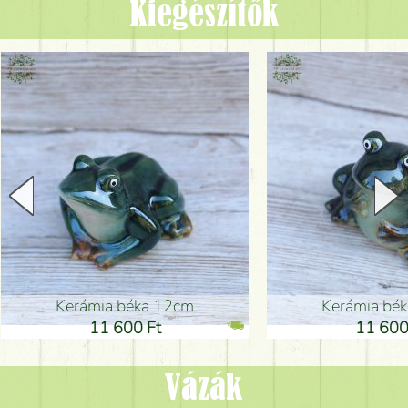
Kiegészítők
Kerámia béka 12cm
Kerámia bé
11 600 Ft
11 600
Vázák