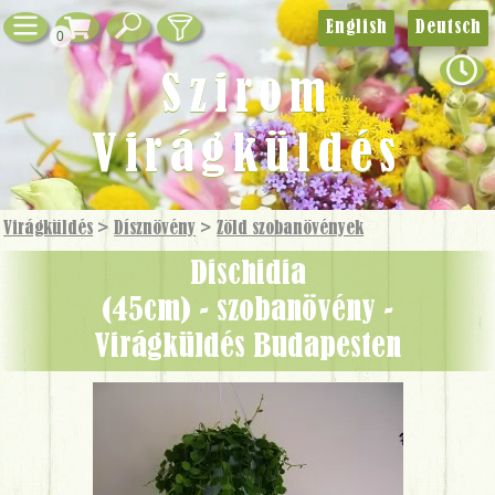
English
Deutsch
0
Szirom
Virágküldés
Virágküldés
>
Dísznövény
>
Zöld szobanövények
Dischidia
(45cm) - szobanövény -
Virágküldés Budapesten