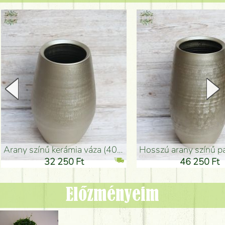
arany színű kerámia váza (40x26cm)
hosszú arany színű padlóváza
32 250 Ft
46 250 Ft
Előzményeim