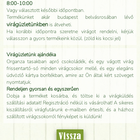
8:00-10:00
Vagy választott későbbi időpontban.
Termékünket akár budapest belvásrosában lévő
virágüzletünkben
is átveheti.
Ha korábbi időpontra szeretne virágot rendelni, kérjük
válasszon a gyors termékeink közül. (zöld kis kocsi jel)
Virágüzletünk ajándéka
Organza tasakban apró csokoládék, és egy vágott virág
frissentartó-só minden virágcsokor mellé, és egy elegáns
üdvözlő kártya borítékban, amire az Ön által kért szöveget
nyomtatjuk.
Rendeljen gyorsan és egyszerűen
Dobja a terméket kosárba, és töltse ki a virágküldés
szállítási adatait! Regisztráció nélkül is vásárolhat! A sikeres
kiszállításról virágfutárunk e-mailben értesíti, és a házhoz
szállított virágcsokorról fényképet is küldünk!
Vissza