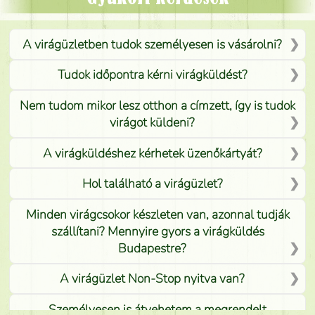
A virágüzletben tudok személyesen is vásárolni?
Tudok időpontra kérni virágküldést?
Nem tudom mikor lesz otthon a címzett, így is tudok
virágot küldeni?
A virágküldéshez kérhetek üzenőkártyát?
Hol található a virágüzlet?
Minden virágcsokor készleten van, azonnal tudják
szállítani? Mennyire gyors a virágküldés
Budapestre?
A virágüzlet Non-Stop nyitva van?
Személyesen is átvehetem a megrendelt