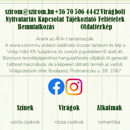
virágcsokrot, vagy csak virágküldéssel, kiszállítással
kérhető?
szirom@szirom.hu
+36 70 506 4442
Virágbolt
Nyitvatartás
Kapcsolat
Tájékoztató
Feltételek
Vidékre is lehet rendelni?
Bemutatkozás
Oldaltérkép
Meddig rendelhetek virágküldést úgy, hogy még ma
Áraink az ÁFA-t tartalmazzák.
kiszállítsák?
A www.szirom.hu oldalon található összes tartalom és kép a
Virág-Háló Kft. tulajdona, és szerzői jogvédelem © alatt áll.
Mennyire gyorsan tudják elkészíteni a csokrot, és
Bizonyos termékképeinkhez hangulatfestés céljából AI generált
mikor tudják leghamarabb kiszállítani?
hátteret használunk, de a képeken látható termék az valódi.
Virágüzletünk címe: Budapest, Podmaniczky u. 39. 1067
Vörös rózsát keresek, van önöknél?
Milyen visszajelzést kapok a virágküldésről?
Tényleg azt kapom, ami a képen van?
Színek
Virágok
Alkalmak
Mit kell tudni a virágcsokrok szállításáról?
vörös csokrok
rózsa csokrok
romantika
Hogy marad a lehető legtovább friss a csokor?