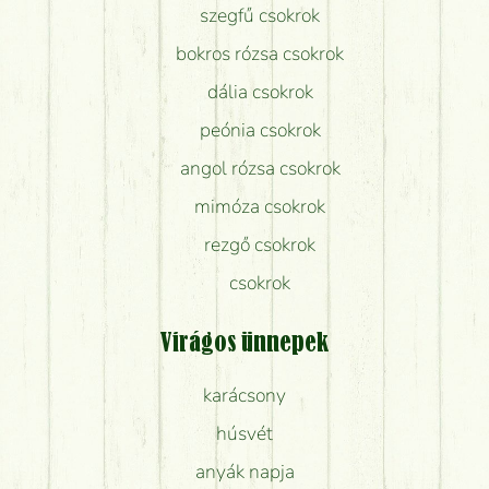
szegfű csokrok
bokros rózsa csokrok
dália csokrok
peónia csokrok
angol rózsa csokrok
mimóza csokrok
rezgő csokrok
csokrok
Virágos ünnepek
karácsony
húsvét
anyák napja