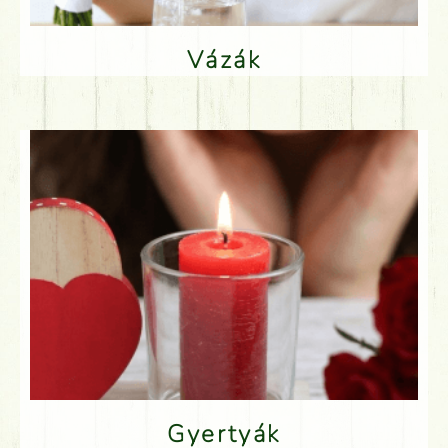
Vázák
Gyertyák