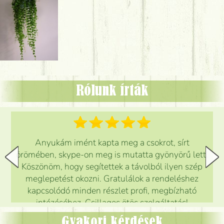
Rólunk írták
Anyukám imént kapta meg a csokrot, sírt
örömében, skype-on meg is mutatta gyönyörű lett.
Köszönöm, hogy segítettek a távolból ilyen szép
meglepetést okozni. Gratulálok a rendeléshez
kapcsolódó minden részlet profi, megbízható
intézéséhez. Csillagos ötös szolgáltatás!
Mónika
(
5
/5
)
Gyakori kérdések