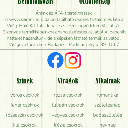
Bemutatkozás
Oldaltérkép
Meddig rendelhetek virágküldést úgy, hogy még ma
Áraink az ÁFA-t tartalmazzák.
kiszállítsák?
A www.szirom.hu oldalon található összes tartalom és kép a
Virág-Háló Kft. tulajdona, és szerzői jogvédelem © alatt áll.
Mennyire gyorsan tudják elkészíteni a csokrot, és
Bizonyos termékképeinkhez hangulatfestés céljából AI generált
mikor tudják leghamarabb kiszállítani?
hátteret használunk, de a képeken látható termék az valódi.
Virágüzletünk címe: Budapest, Podmaniczky u. 39. 1067
Vörös rózsát keresek, van önöknél?
Milyen visszajelzést kapok a virágküldésről?
Tényleg azt kapom, ami a képen van?
Színek
Virágok
Alkalmak
Mit kell tudni a virágcsokrok szállításáról?
vörös csokrok
rózsa csokrok
romantika
Hogy marad a lehető legtovább friss a csokor?
fehér csokrok
tulipán csokrok
születésnap
Tudok adventi koszorút vásárolni boltban?
rózsaszín csokrok
vegyes csokrok
babaszületés
lila csokrok
frézia csokrok
névnap