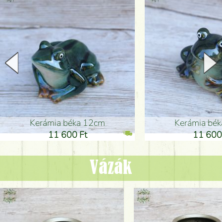
Kerámia béka 12cm
Kerámia bé
11 600 Ft
11 600
Vázák