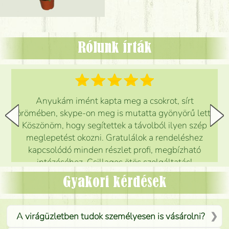
Rólunk írták
Anyukám imént kapta meg a csokrot, sírt
örömében, skype-on meg is mutatta gyönyörű lett.
Köszönöm, hogy segítettek a távolból ilyen szép
meglepetést okozni. Gratulálok a rendeléshez
kapcsolódó minden részlet profi, megbízható
intézéséhez. Csillagos ötös szolgáltatás!
Mónika
(
5
/5
)
Gyakori kérdések
A virágüzletben tudok személyesen is vásárolni?