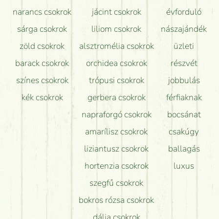
narancs csokrok
jácint csokrok
évforduló
sárga csokrok
liliom csokrok
nászajándék
zöld csokrok
alsztromélia csokrok
üzleti
barack csokrok
orchidea csokrok
részvét
színes csokrok
trópusi csokrok
jobbulás
kék csokrok
gerbera csokrok
férfiaknak
napraforgó csokrok
bocsánat
amarílisz csokrok
csakúgy
liziantusz csokrok
ballagás
hortenzia csokrok
luxus
szegfű csokrok
bokros rózsa csokrok
dália csokrok