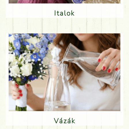
Italok
Vázák