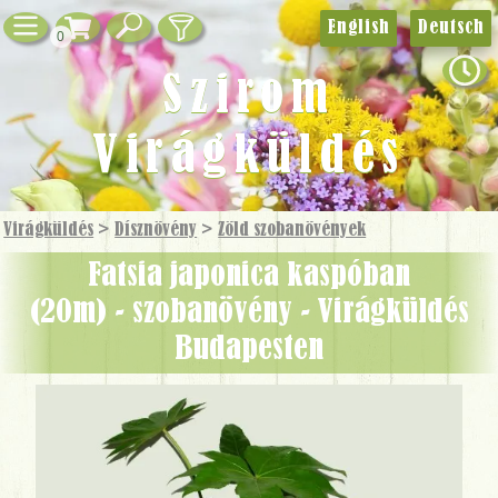
English
Deutsch
0
Szirom
Virágküldés
Virágküldés
>
Dísznövény
>
Zöld szobanövények
Fatsia japonica kaspóban
(20m) - szobanövény - Virágküldés
Budapesten