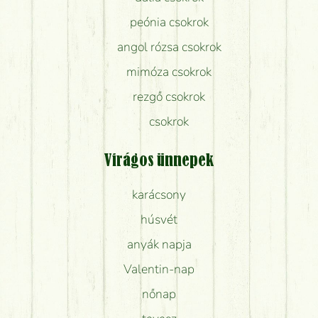
peónia csokrok
angol rózsa csokrok
mimóza csokrok
rezgő csokrok
csokrok
Virágos ünnepek
karácsony
húsvét
anyák napja
Valentin-nap
nőnap