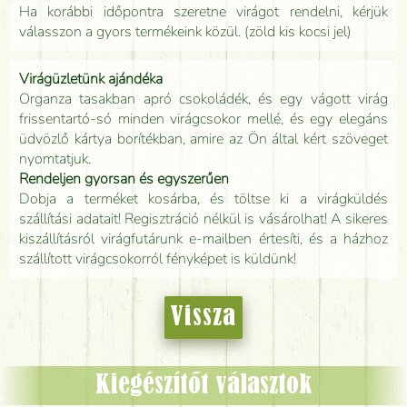
Ha korábbi időpontra szeretne virágot rendelni, kérjük
válasszon a gyors termékeink közül. (zöld kis kocsi jel)
Virágüzletünk ajándéka
Organza tasakban apró csokoládék, és egy vágott virág
frissentartó-só minden virágcsokor mellé, és egy elegáns
üdvözlő kártya borítékban, amire az Ön által kért szöveget
nyomtatjuk.
Rendeljen gyorsan és egyszerűen
Dobja a terméket kosárba, és töltse ki a virágküldés
szállítási adatait! Regisztráció nélkül is vásárolhat! A sikeres
kiszállításról virágfutárunk e-mailben értesíti, és a házhoz
szállított virágcsokorról fényképet is küldünk!
Vissza
Kiegészítőt választok