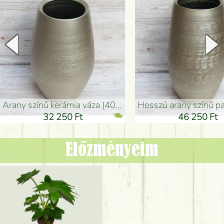
arany színű kerámia váza (40x26cm)
hosszú arany színű padlóváza
32 250 Ft
46 250 Ft
Előzményeim