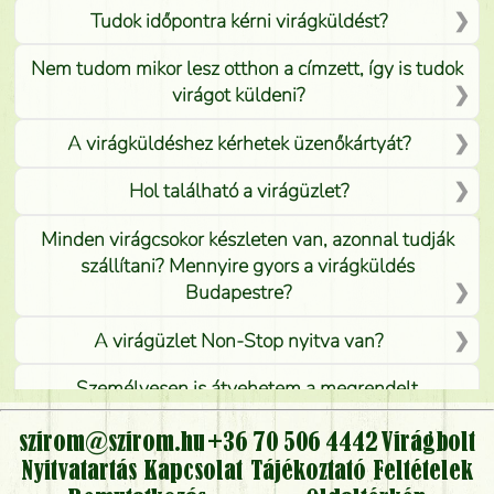
Tudok időpontra kérni virágküldést?
Nem tudom mikor lesz otthon a címzett, így is tudok
virágot küldeni?
A virágküldéshez kérhetek üzenőkártyát?
Hol található a virágüzlet?
Minden virágcsokor készleten van, azonnal tudják
szállítani? Mennyire gyors a virágküldés
Budapestre?
A virágüzlet Non-Stop nyitva van?
Személyesen is átvehetem a megrendelt
virágcsokrot, vagy csak virágküldéssel, kiszállítással
kérhető?
szirom@szirom.hu
+36 70 506 4442
Virágbolt
Nyitvatartás
Kapcsolat
Tájékoztató
Feltételek
Vidékre is lehet rendelni?