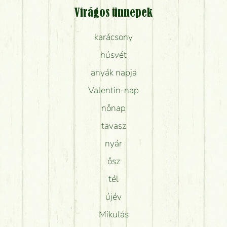
Virágos ünnepek
karácsony
húsvét
anyák napja
Valentin-nap
nőnap
tavasz
nyár
ősz
tél
újév
Mikulás