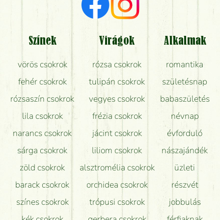
Milyen visszajelzést kapok a virágküldésről?
Tényleg azt kapom, ami a képen van?
Színek
Virágok
Alkalmak
Mit kell tudni a virágcsokrok szállításáról?
vörös csokrok
rózsa csokrok
romantika
Hogy marad a lehető legtovább friss a csokor?
fehér csokrok
tulipán csokrok
születésnap
Tudok adventi koszorút vásárolni boltban?
rózsaszín csokrok
vegyes csokrok
babaszületés
lila csokrok
frézia csokrok
névnap
narancs csokrok
jácint csokrok
évforduló
sárga csokrok
liliom csokrok
nászajándék
zöld csokrok
alsztromélia csokrok
üzleti
barack csokrok
orchidea csokrok
részvét
színes csokrok
trópusi csokrok
jobbulás
kék csokrok
gerbera csokrok
férfiaknak