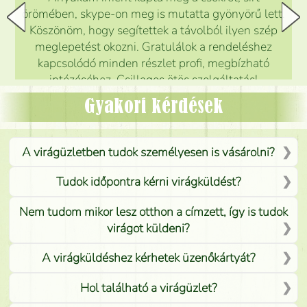
örömében, skype-on meg is mutatta gyönyörű lett.
Köszönöm, hogy segítettek a távolból ilyen szép
meglepetést okozni. Gratulálok a rendeléshez
kapcsolódó minden részlet profi, megbízható
intézéséhez. Csillagos ötös szolgáltatás!
Mónika
(
5
/5
)
Gyakori kérdések
A virágüzletben tudok személyesen is vásárolni?
Tudok időpontra kérni virágküldést?
Nem tudom mikor lesz otthon a címzett, így is tudok
virágot küldeni?
A virágküldéshez kérhetek üzenőkártyát?
Hol található a virágüzlet?