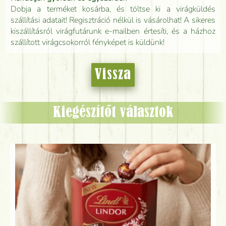
Dobja a terméket kosárba, és töltse ki a virágküldés
szállítási adatait! Regisztráció nélkül is vásárolhat! A sikeres
kiszállításról virágfutárunk e-mailben értesíti, és a házhoz
szállított virágcsokorról fényképet is küldünk!
Vissza
Kiegészítőt választok