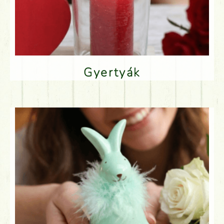
Gyertyák