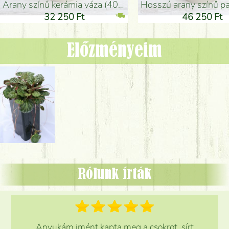
arany színű kerámia váza (40x26cm)
hosszú arany színű padlóváza
32 250 Ft
46 250 Ft
Előzményeim
Rólunk írták
Anyukám imént kapta meg a csokrot, sírt