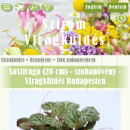
English
Deutsch
0
Szirom
Virágküldés
Virágküldés
>
Dísznövény
>
Zöld szobanövények
Saxifraga (20 cm) - szobanövény -
Virágküldés Budapesten