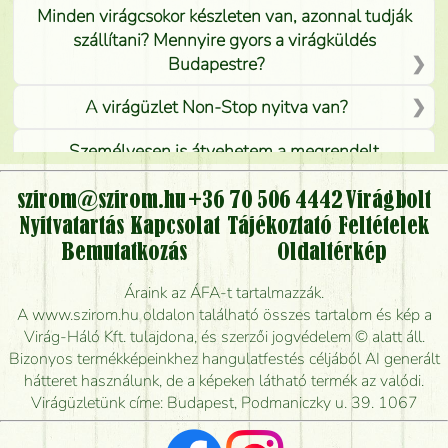
Minden virágcsokor készleten van, azonnal tudják
szállítani? Mennyire gyors a virágküldés
Budapestre?
A virágüzlet Non-Stop nyitva van?
Személyesen is átvehetem a megrendelt
virágcsokrot, vagy csak virágküldéssel, kiszállítással
kérhető?
szirom@szirom.hu
+36 70 506 4442
Virágbolt
Nyitvatartás
Kapcsolat
Tájékoztató
Feltételek
Vidékre is lehet rendelni?
Bemutatkozás
Oldaltérkép
Meddig rendelhetek virágküldést úgy, hogy még ma
Áraink az ÁFA-t tartalmazzák.
kiszállítsák?
A www.szirom.hu oldalon található összes tartalom és kép a
Virág-Háló Kft. tulajdona, és szerzői jogvédelem © alatt áll.
Mennyire gyorsan tudják elkészíteni a csokrot, és
Bizonyos termékképeinkhez hangulatfestés céljából AI generált
mikor tudják leghamarabb kiszállítani?
hátteret használunk, de a képeken látható termék az valódi.
Virágüzletünk címe: Budapest, Podmaniczky u. 39. 1067
Vörös rózsát keresek, van önöknél?