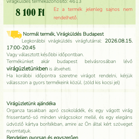
virágküldés termékazonosító: 4613
Ez a termék jelenleg sajnos nem
8 100 Ft
rendelhető.
Normál termék, Virágküldés Budapest
Legkorábbi virágküldés virágfutárral:
2026.08.15.
17:00-20:45
Vagy választott későbbi időpontban.
Termékünket akár budapest belvásrosában lévő
virágüzletünkben
is átveheti.
Ha korábbi időpontra szeretne virágot rendelni, kérjük
válasszon a gyors termékeink közül. (zöld kis kocsi jel)
Virágüzletünk ajándéka
Organza tasakban apró csokoládék, és egy vágott virág
frissentartó-só minden virágcsokor mellé, és egy elegáns
üdvözlő kártya borítékban, amire az Ön által kért szöveget
nyomtatjuk.
Rendeljen gyorsan és egyszerűen