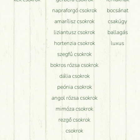
napraforgó csokrok
bocsánat
amarílisz csokrok
csakúgy
liziantusz csokrok
ballagás
hortenzia csokrok
luxus
szegfű csokrok
bokros rózsa csokrok
dália csokrok
peónia csokrok
angol rózsa csokrok
mimóza csokrok
rezgő csokrok
csokrok