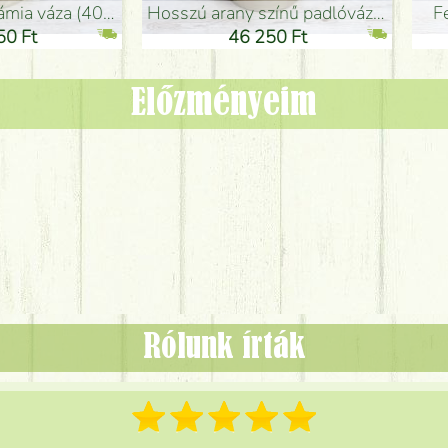
adlóváza (50x29cm)
fekete design váza (15x20cm)
0 Ft
11 250 Ft
Előzményeim
Rólunk írták