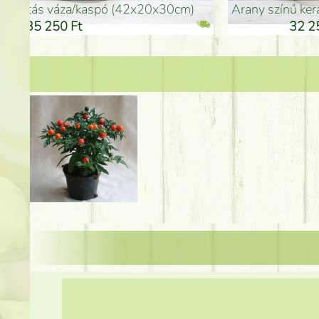
arany színű kerámia váza (40x26cm)
hosszú arany színű p
32 250 Ft
46 25