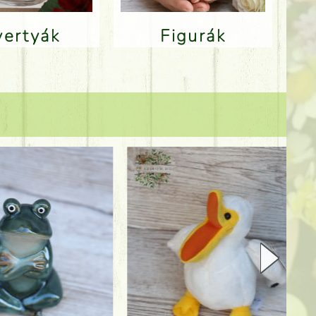
Gyertyák
Figurák