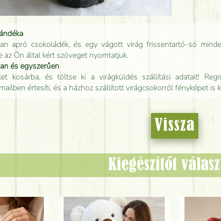
jándéka
an apró csokoládék, és egy vágott virág frissentartó-só minde
e az Ön által kért szöveget nyomtatjuk.
san és egyszerűen
t kosárba, és töltse ki a virágküldés szállítási adatait! Regisz
mailben értesíti, és a házhoz szállított virágcsokorról fényképet is 
Vissza
Kiegészítőt válas