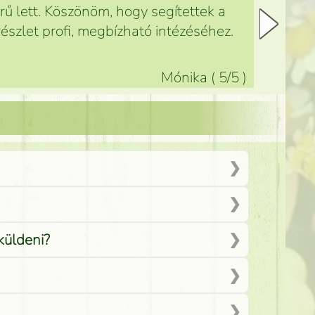
ű lett. Köszönöm, hogy segítettek a
észlet profi, megbízható intézéséhez.
Mónika
(
5
/5
)
küldeni?