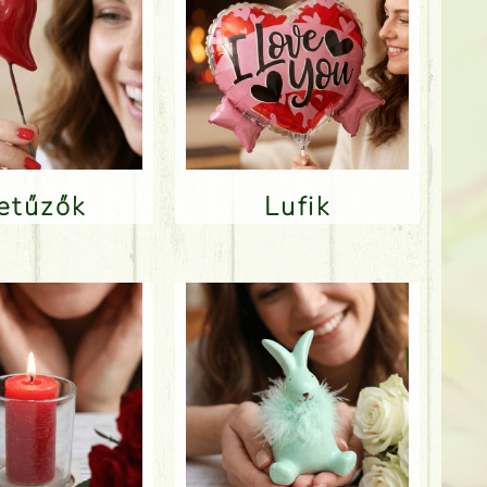
Betűzők
Lufik