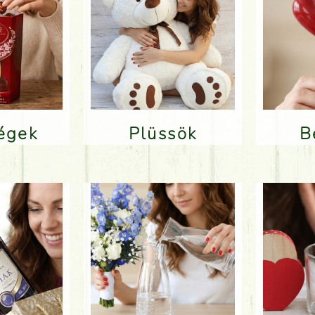
ségek
Plüssök