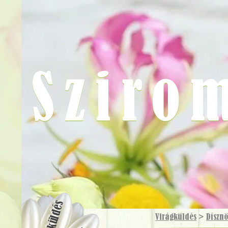
Sziro
Virágküldés
Virágküldés
>
Díszn