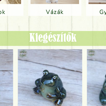
lok
Vázák
Kiegészítők