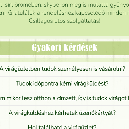
 sírt örömében, skype-on meg is mutatta gyönyör
ni. Gratulálok a rendeléshez kapcsolódó minden r
Csillagos ötös szolgáltatás!
Gyakori kérdések
A virágüzletben tudok személyesen is vásárolni?
Tudok időpontra kérni virágküldést?
 mikor lesz otthon a címzett, így is tudok virágot 
A virágküldéshez kérhetek üzenőkártyát?
Hol található a virágüzlet?