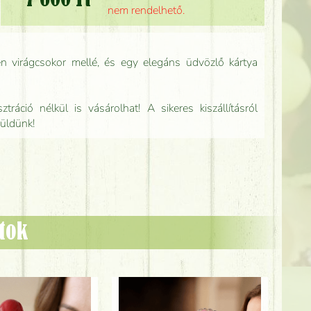
7 600 Ft
nem rendelhető.
n virágcsokor mellé, és egy elegáns üdvözlő kártya
tráció nélkül is vásárolhat! A sikeres kiszállításról
küldünk!
ztok