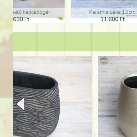
Kerámia béka 12cm
Kerám
11 600 Ft
1