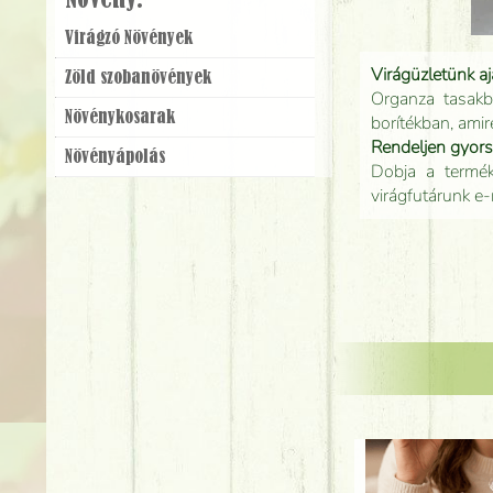
Növény:
Virágzó Növények
Virágüzletünk a
Zöld szobanövények
Organza tasakb
Növény­kosarak
borítékban, amir
Rendeljen gyor
Növény­ápolás
Dobja a terméke
virágfutárunk e-