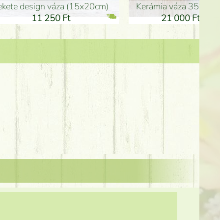
Kerámia váza 35*21cm
ballagó fiú fa betűző (10c
21 000 Ft
1 300 Ft