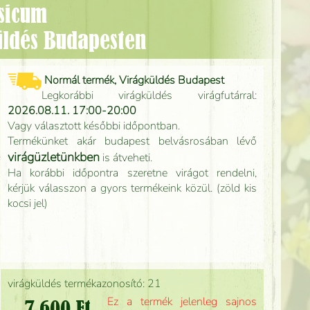
sicum
üldés Budapesten
Normál termék, Virágküldés Budapest
Legkorábbi virágküldés virágfutárral:
2026.08.11. 17:00-20:00
Vagy választott későbbi időpontban.
Termékünket akár budapest belvásrosában lévő
virágüzletünkben
is átveheti.
Ha korábbi időpontra szeretne virágot rendelni,
kérjük válasszon a gyors termékeink közül. (zöld kis
kocsi jel)
virágküldés termékazonosító: 21
Ez a termék jelenleg sajnos