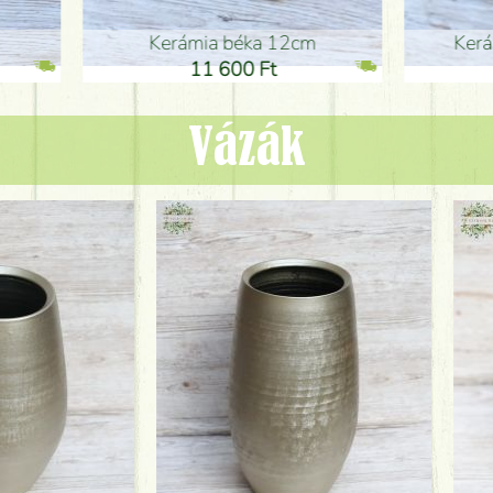
ia béka 12cm
Kerámia béka 12cm
1 600 Ft
11 600 Ft
Vázák