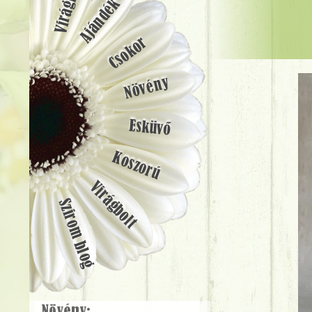
Ajándék
Csokor
Növény
Esküvő
Koszorú
Virágbolt
Szirom blog