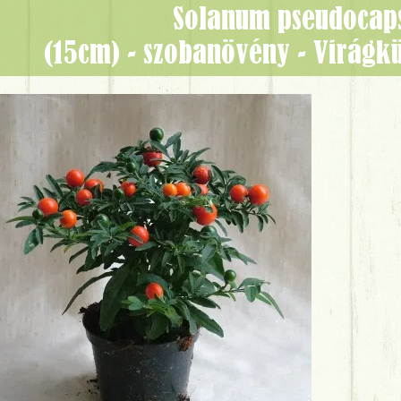
Solanum pseudocap
(15cm) - szobanövény - Virágk