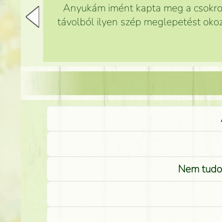
Anyukám imént kapta meg a csokrot,
távolból ilyen szép meglepetést okoz
Nem tudom