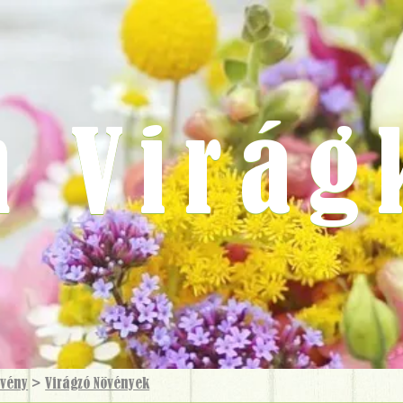
m Virág
övény
>
Virágzó Növények