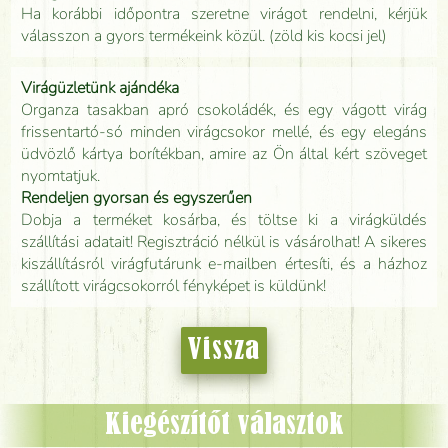
Ha korábbi időpontra szeretne virágot rendelni, kérjük
válasszon a gyors termékeink közül. (zöld kis kocsi jel)
Virágüzletünk ajándéka
Organza tasakban apró csokoládék, és egy vágott virág
frissentartó-só minden virágcsokor mellé, és egy elegáns
üdvözlő kártya borítékban, amire az Ön által kért szöveget
nyomtatjuk.
Rendeljen gyorsan és egyszerűen
Dobja a terméket kosárba, és töltse ki a virágküldés
szállítási adatait! Regisztráció nélkül is vásárolhat! A sikeres
kiszállításról virágfutárunk e-mailben értesíti, és a házhoz
szállított virágcsokorról fényképet is küldünk!
Vissza
Kiegészítőt választok