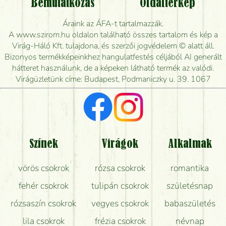
Bemutatkozás
Oldaltérkép
Meddig rendelhetek virágküldést úgy, hogy még ma
Áraink az ÁFA-t tartalmazzák.
kiszállítsák?
A www.szirom.hu oldalon található összes tartalom és kép a
Virág-Háló Kft. tulajdona, és szerzői jogvédelem © alatt áll.
Mennyire gyorsan tudják elkészíteni a csokrot, és
Bizonyos termékképeinkhez hangulatfestés céljából AI generált
mikor tudják leghamarabb kiszállítani?
hátteret használunk, de a képeken látható termék az valódi.
Virágüzletünk címe: Budapest, Podmaniczky u. 39. 1067
Vörös rózsát keresek, van önöknél?
Milyen visszajelzést kapok a virágküldésről?
Tényleg azt kapom, ami a képen van?
Színek
Virágok
Alkalmak
Mit kell tudni a virágcsokrok szállításáról?
vörös csokrok
rózsa csokrok
romantika
Hogy marad a lehető legtovább friss a csokor?
fehér csokrok
tulipán csokrok
születésnap
Tudok adventi koszorút vásárolni boltban?
rózsaszín csokrok
vegyes csokrok
babaszületés
lila csokrok
frézia csokrok
névnap