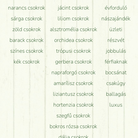
narancs csokrok
jácint csokrok
évforduló
sárga csokrok
liliom csokrok
nászajándék
zöld csokrok
alsztromélia csokrok
üzleti
barack csokrok
orchidea csokrok
részvét
színes csokrok
trópusi csokrok
jobbulás
kék csokrok
gerbera csokrok
férfiaknak
napraforgó csokrok
bocsánat
amarílisz csokrok
csakúgy
liziantusz csokrok
ballagás
hortenzia csokrok
luxus
szegfű csokrok
bokros rózsa csokrok
dália csokrok