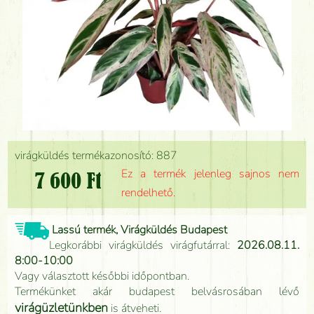
virágküldés termékazonosító: 887
Ez a termék jelenleg sajnos nem
7 600 Ft
rendelhető.
Lassú termék, Virágküldés Budapest
Legkorábbi virágküldés virágfutárral:
2026.08.11.
8:00-10:00
Vagy választott későbbi időpontban.
Termékünket akár budapest belvásrosában lévő
virágüzletünkben
is átveheti.