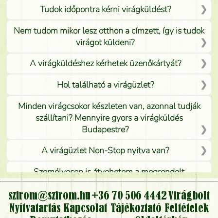
Tudok időpontra kérni virágküldést?
Nem tudom mikor lesz otthon a címzett, így is tudok
virágot küldeni?
A virágküldéshez kérhetek üzenőkártyát?
Hol található a virágüzlet?
Minden virágcsokor készleten van, azonnal tudják
szállítani? Mennyire gyors a virágküldés
Budapestre?
A virágüzlet Non-Stop nyitva van?
Személyesen is átvehetem a megrendelt
virágcsokrot, vagy csak virágküldéssel, kiszállítással
kérhető?
szirom@szirom.hu
+36 70 506 4442
Virágbolt
Nyitvatartás
Kapcsolat
Tájékoztató
Feltételek
Vidékre is lehet rendelni?