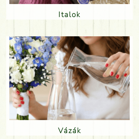
Italok
Vázák