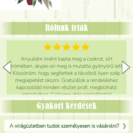
Rólunk írták
Anyukám imént kapta meg a csokrot, sírt
örömében, skype-on meg is mutatta gyönyörű lett.
Köszönöm, hogy segítettek a távolból ilyen szép
meglepetést okozni. Gratulálok a rendeléshez
kapcsolódó minden részlet profi, megbízható
intézéséhez. Csillagos ötös szolgáltatás!
Mónika
(
5
/5
)
Gyakori kérdések
A virágüzletben tudok személyesen is vásárolni?