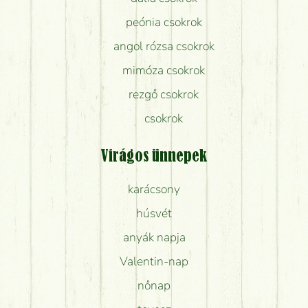
peónia csokrok
angol rózsa csokrok
mimóza csokrok
rezgő csokrok
csokrok
Virágos ünnepek
karácsony
húsvét
anyák napja
Valentin-nap
nőnap