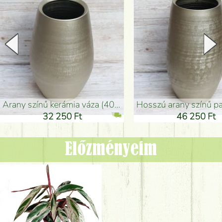
arany színű kerámia váza (40x26cm)
hosszú arany színű padlóváza
32 250 Ft
46 250 Ft
Előzményeim