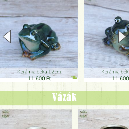
Kerámia béka 12cm
Kerámia bé
11 600 Ft
11 600
Vázák