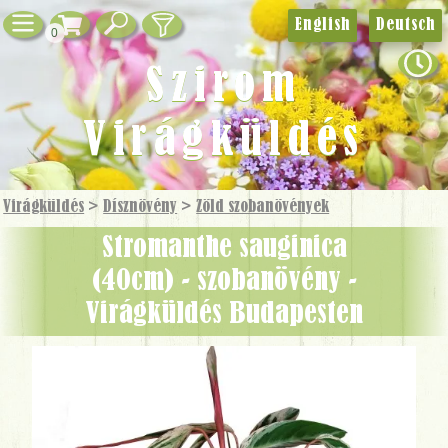
English
Deutsch
0
Szirom
Virágküldés
Virágküldés
>
Dísznövény
>
Zöld szobanövények
Stromanthe sauginica
(40cm) - szobanövény -
Virágküldés Budapesten