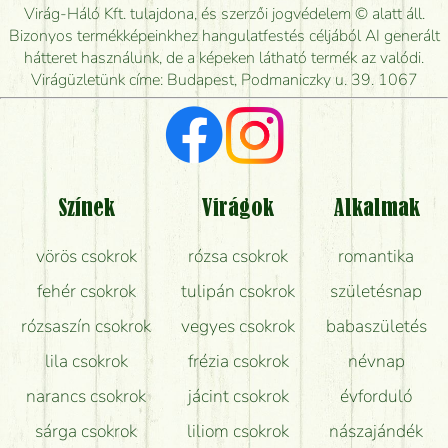
Virág-Háló Kft. tulajdona, és szerzői jogvédelem © alatt áll.
Mennyire gyorsan tudják elkészíteni a csokrot, és
Bizonyos termékképeinkhez hangulatfestés céljából AI generált
mikor tudják leghamarabb kiszállítani?
hátteret használunk, de a képeken látható termék az valódi.
Virágüzletünk címe: Budapest, Podmaniczky u. 39. 1067
Vörös rózsát keresek, van önöknél?
Milyen visszajelzést kapok a virágküldésről?
Tényleg azt kapom, ami a képen van?
Színek
Virágok
Alkalmak
Mit kell tudni a virágcsokrok szállításáról?
vörös csokrok
rózsa csokrok
romantika
Hogy marad a lehető legtovább friss a csokor?
fehér csokrok
tulipán csokrok
születésnap
Tudok adventi koszorút vásárolni boltban?
rózsaszín csokrok
vegyes csokrok
babaszületés
lila csokrok
frézia csokrok
névnap
narancs csokrok
jácint csokrok
évforduló
sárga csokrok
liliom csokrok
nászajándék