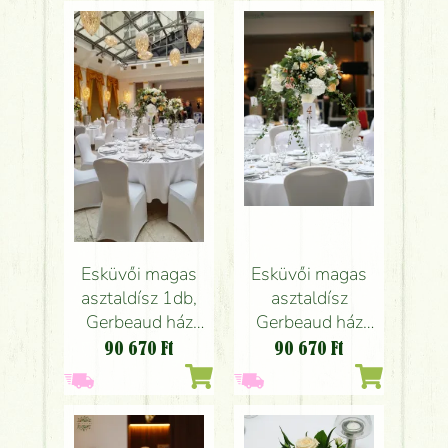
fehér, rózsaszín,
fehér, rózsaszín,
barack )
barack )
Esküvői magas
Esküvői magas
asztaldísz
asztaldísz 1db,
Gerbeaud ház
Gerbeaud ház
átrium terem
átrium terem
90 670
Ft
90 670
Ft
(hortenzia, rózsa,
(hortenzia, rózsa,
liziantusz, liliom,
bokros rózsa,
fehér, rózsaszín,
liziantusz, liliom,
barack )
astrantia, fehér,