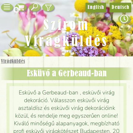
English
Deutsch
0
Szirom
Virágküldés
Virágküldés
Esküvő a Gerbeaud-ban
Esküvő a Gerbeaud-ban , esküvői virág
dekoráció. Válasszon esküvői virág
asztaldísz és esküvői virág dekorációink
közül, és rendelje meg egyszerűen online!
Kiváló minőségű alapanyagok, megbízható
profi esküvői virágkötészet Budapesten, 20