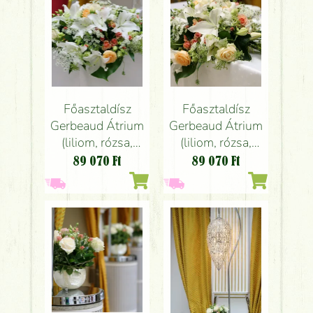
Főasztaldísz
Főasztaldísz
Gerbeaud Átrium
Gerbeaud Átrium
(liliom, rózsa,
(liliom, rózsa,
liziantusz, fehér,
liziantusz, fehér,
89 070
Ft
89 070
Ft
barack), esküvő
barack), esküvő