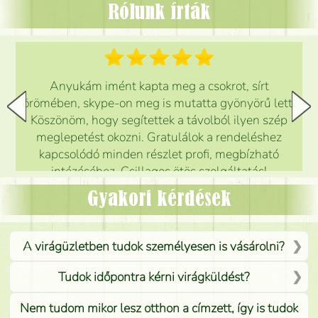
Rólunk írták
Anyukám imént kapta meg a csokrot, sírt
örömében, skype-on meg is mutatta gyönyörű lett.
Köszönöm, hogy segítettek a távolból ilyen szép
meglepetést okozni. Gratulálok a rendeléshez
kapcsolódó minden részlet profi, megbízható
intézéséhez. Csillagos ötös szolgáltatás!
Mónika
(
5
/5
)
Gyakori kérdések
A virágüzletben tudok személyesen is vásárolni?
Tudok időpontra kérni virágküldést?
Nem tudom mikor lesz otthon a címzett, így is tudok