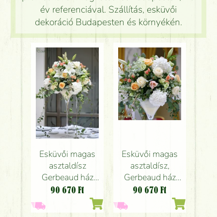
év referenciával. Szállítás, esküvői
dekoráció Budapesten és környékén.
Esküvői magas
Esküvői magas
asztaldísz
asztaldísz,
Gerbeaud ház
Gerbeaud ház
átrium terem
átrium terem
90 670
Ft
90 670
Ft
(hortenzia, rózsa,
(hortenzia, rózsa,
liziantusz, liliom,
liziantusz, liliom,