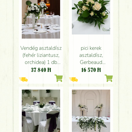
rózsaszín, barack )
pici kerek
Vendég asztaldísz
asztaldísz,
(fehér liziantusz,
Gerbeaud
orchidea) 1 db
Budapest (krém
esküvő Gerbeaud
16 570
Ft
37 840
Ft
rózsa, bokros
rózsa), esküvő