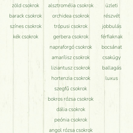
zöld csokrok
alsztromélia csokrok
üzleti
barack csokrok
orchidea csokrok
részvét
színes csokrok
trópusi csokrok
jobbulás
kék csokrok
gerbera csokrok
férfiaknak
napraforgó csokrok
bocsánat
amarílisz csokrok
csakúgy
liziantusz csokrok
ballagás
hortenzia csokrok
luxus
szegfű csokrok
bokros rózsa csokrok
dália csokrok
peónia csokrok
angol rózsa csokrok