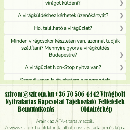
virágot küldeni?
A virágküldéshez kérhetek üzenőkártyát?
Hol található a virágüzlet?
Minden virágcsokor készleten van, azonnal tudják
szállítani? Mennyire gyors a virágküldés
Budapestre?
A virágüzlet Non-Stop nyitva van?
Személyesen is átvehetem a megrendelt
virágcsokrot, vagy csak virágküldéssel, kiszállítással
kérhető?
szirom@szirom.hu
+36 70 506 4442
Virágbolt
Nyitvatartás
Kapcsolat
Tájékoztató
Feltételek
Vidékre is lehet rendelni?
Bemutatkozás
Oldaltérkép
Meddig rendelhetek virágküldést úgy, hogy még ma
Áraink az ÁFA-t tartalmazzák.
kiszállítsák?
A www.szirom.hu oldalon található összes tartalom és kép a