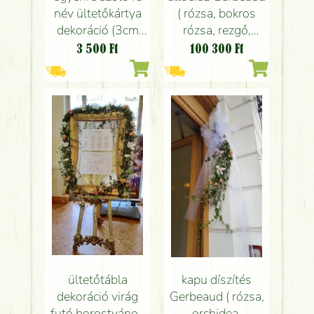
név ültetőkártya
( rózsa, bokros
dekoráció (3cm
rózsa, rezgő,
magas/betű)
borostyán, fehér,
3 500
Ft
100 300
Ft
Gerbeaud Átrium,
barack), esküvő
esküvő
ültetőtábla
kapu díszítés
dekoráció virág
Gerbeaud ( rózsa,
futó borostyánon
orchidea,