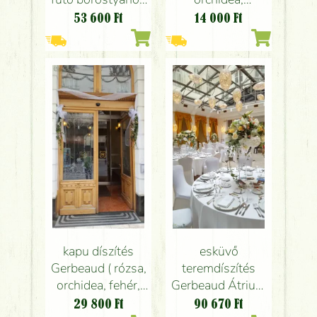
Gerbeaud Átrium
borostyán, fehér,
53 600
Ft
14 000
Ft
(barack, fehér),
barack), esküvő
esküvő
kapu díszítés
esküvő
Gerbeaud ( rózsa,
teremdíszítés
orchidea, fehér,
Gerbeaud Átrium
barack), esküvő
(rózsa, bokros
29 800
Ft
90 670
Ft