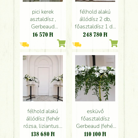
pici kerek
félhold alakú
asztaldísz ,
állódísz 2 db,
Gerbeaud
főasztaldísz 1 db
Budapest (rózsa,
(fehér rózsa,
16 570
Ft
248 780
Ft
bokros rózsa,
liziantusz,
fehér), esküvő
orchidea) esküvő
Gerbeaud
félhold alakú
esküvő
állódísz (fehér
főasztaldísz
rózsa, liziantusz,
Gerbeaud (fehér
orchidea) 2 db
liziantusz, rózsa,
138 680
Ft
110 100
Ft