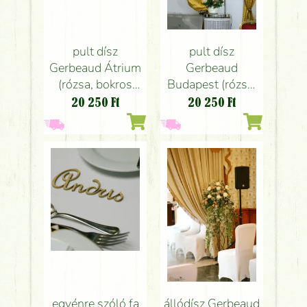
pult dísz
pult dísz
Gerbeaud Átrium
Gerbeaud
(rózsa, bokros
Budapest (rózsa,
rózsa, liziantusz,
bokros rózsa,
20 250
Ft
20 250
Ft
fehér, barack,
liziantusz, fehér,
rózsaszín),
barack, rózsaszín),
esküvő
esküvő
egyénre szóló fa
állódísz Gerbeaud