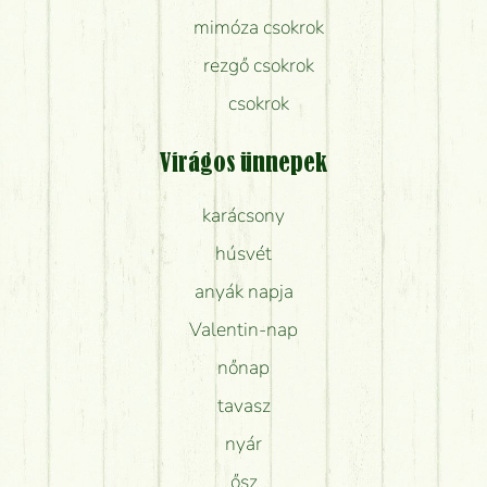
mimóza csokrok
rezgő csokrok
csokrok
Virágos ünnepek
karácsony
húsvét
anyák napja
Valentin-nap
nőnap
tavasz
nyár
ősz