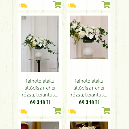
esküvő Gerbeaud
phalaenopsis
orchidea)
félhold alakú
félhold alakú
állódísz (fehér
állódísz (fehér
rózsa, liziantusz,
rózsa, liziantusz,
orchidea) esküvő
orchidea) esküvő
69 340
Ft
69 340
Ft
Gerbeaud
Gerbeaud