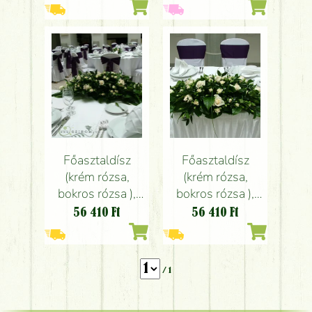
rózsa, liliom,
hortenzia,
borostyán, fehér,
barack, 1db)
Főasztaldísz
Főasztaldísz
(krém rózsa,
(krém rózsa,
bokros rózsa ),
bokros rózsa ),
Gerbeaud, esküvő
Gerbeaud, esküvő
56 410
Ft
56 410
Ft
/ 1