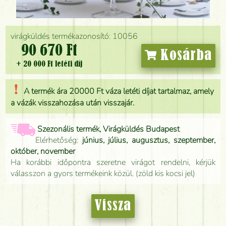
virágküldés termékazonosító: 10056
90 670 Ft
Kosárba
+ 20 000 Ft letéti díj
A termék ára 20000 Ft váza letéti díjat tartalmaz, amely
a vázák visszahozása után visszajár.
Szezonális termék, Virágküldés Budapest
Elérhetőség:
június, július, augusztus, szeptember,
október, november
Ha korábbi időpontra szeretne virágot rendelni, kérjük
válasszon a gyors termékeink közül. (zöld kis kocsi jel)
Vissza