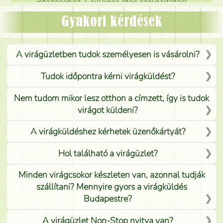
intézéséhez. Csillagos ötös szolgáltatás!
Mónika
(
5
/5
)
Gyakori kérdések
A virágüzletben tudok személyesen is vásárolni?
Tudok időpontra kérni virágküldést?
Nem tudom mikor lesz otthon a címzett, így is tudok
virágot küldeni?
A virágküldéshez kérhetek üzenőkártyát?
Hol található a virágüzlet?
Minden virágcsokor készleten van, azonnal tudják
szállítani? Mennyire gyors a virágküldés
Budapestre?
A virágüzlet Non-Stop nyitva van?