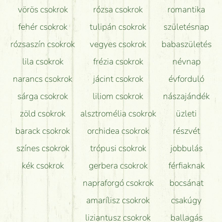
vörös csokrok
rózsa csokrok
romantika
Hogy marad a lehető legtovább friss a csokor?
fehér csokrok
tulipán csokrok
születésnap
Tudok adventi koszorút vásárolni boltban?
rózsaszín csokrok
vegyes csokrok
babaszületés
lila csokrok
frézia csokrok
névnap
narancs csokrok
jácint csokrok
évforduló
sárga csokrok
liliom csokrok
nászajándék
zöld csokrok
alsztromélia csokrok
üzleti
barack csokrok
orchidea csokrok
részvét
színes csokrok
trópusi csokrok
jobbulás
kék csokrok
gerbera csokrok
férfiaknak
napraforgó csokrok
bocsánat
amarílisz csokrok
csakúgy
liziantusz csokrok
ballagás