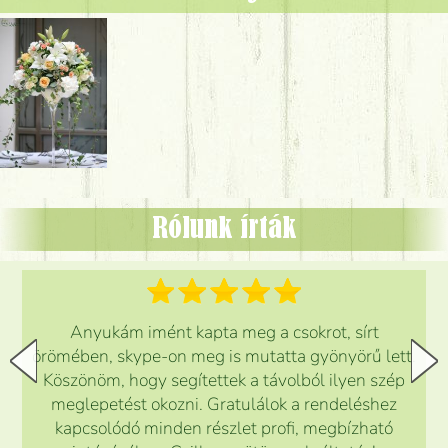
Rólunk írták
Anyukám imént kapta meg a csokrot, sírt
örömében, skype-on meg is mutatta gyönyörű lett.
Köszönöm, hogy segítettek a távolból ilyen szép
meglepetést okozni. Gratulálok a rendeléshez
kapcsolódó minden részlet profi, megbízható