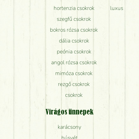
hortenzia csokrok
luxus
szegfű csokrok
bokros rózsa csokrok
dália csokrok
peónia csokrok
angol rózsa csokrok
mimóza csokrok
rezgő csokrok
csokrok
Virágos ünnepek
karácsony
húsvét