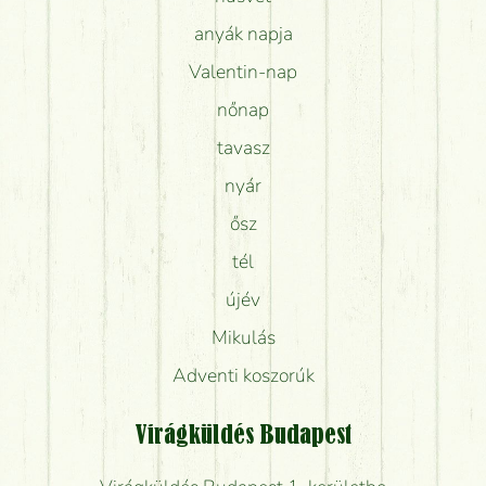
anyák napja
Valentin-nap
nőnap
tavasz
nyár
ősz
tél
újév
Mikulás
Adventi koszorúk
Virágküldés Budapest