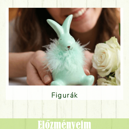
Figurák
Előzményeim