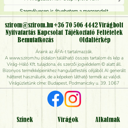
Személyesen is átvehetem a megrendelt
virágcsokrot, vagy csak virágküldéssel, kiszállítással
kérhető?
szirom@szirom.hu
+36 70 506 4442
Virágbolt
Nyitvatartás
Kapcsolat
Tájékoztató
Feltételek
Vidékre is lehet rendelni?
Bemutatkozás
Oldaltérkép
Meddig rendelhetek virágküldést úgy, hogy még ma
Áraink az ÁFA-t tartalmazzák.
kiszállítsák?
A www.szirom.hu oldalon található összes tartalom és kép a
Virág-Háló Kft. tulajdona, és szerzői jogvédelem © alatt áll.
Mennyire gyorsan tudják elkészíteni a csokrot, és
Bizonyos termékképeinkhez hangulatfestés céljából AI generált
mikor tudják leghamarabb kiszállítani?
hátteret használunk, de a képeken látható termék az valódi.
Virágüzletünk címe: Budapest, Podmaniczky u. 39. 1067
Vörös rózsát keresek, van önöknél?
Milyen visszajelzést kapok a virágküldésről?
Tényleg azt kapom, ami a képen van?
Színek
Virágok
Alkalmak
Mit kell tudni a virágcsokrok szállításáról?