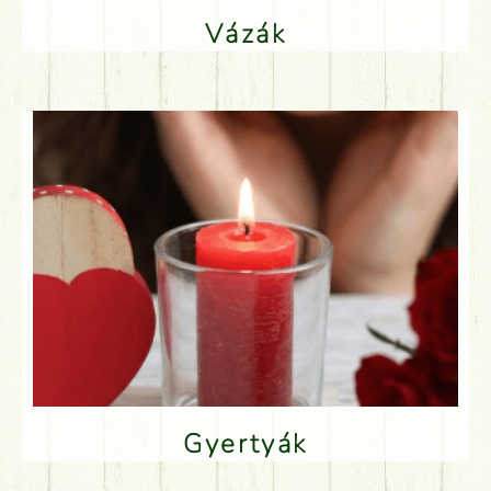
Vázák
Gyertyák