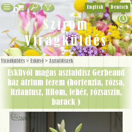
English
Deutsch
0
Szirom
Virágküldés
Virágküldés
>
Esküvő
>
Asztaldíszek
Esküvői magas asztaldísz Gerbeaud
ház átrium terem (hortenzia, rózsa,
liziantusz, liliom, fehér, rózsaszín,
barack )