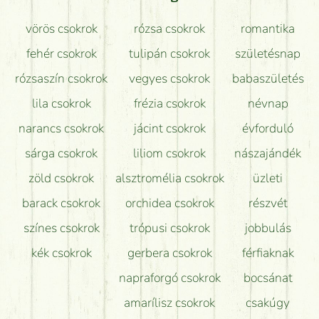
Mit kell tudni a virágcsokrok szállításáról?
vörös csokrok
rózsa csokrok
romantika
Hogy marad a lehető legtovább friss a csokor?
fehér csokrok
tulipán csokrok
születésnap
Tudok adventi koszorút vásárolni boltban?
rózsaszín csokrok
vegyes csokrok
babaszületés
lila csokrok
frézia csokrok
névnap
narancs csokrok
jácint csokrok
évforduló
sárga csokrok
liliom csokrok
nászajándék
zöld csokrok
alsztromélia csokrok
üzleti
barack csokrok
orchidea csokrok
részvét
színes csokrok
trópusi csokrok
jobbulás
kék csokrok
gerbera csokrok
férfiaknak
napraforgó csokrok
bocsánat
amarílisz csokrok
csakúgy