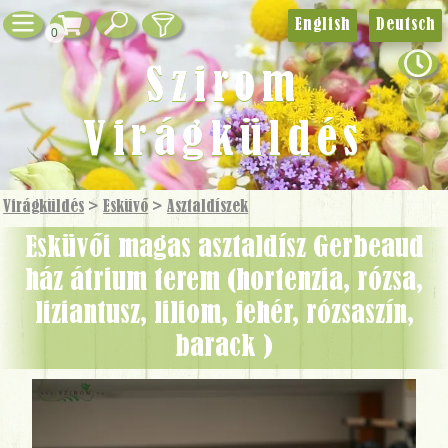
English
Deutsch
0
Szirom
Virágküldés
Virágküldés
>
Esküvő
>
Asztaldíszek
Esküvői magas asztaldísz Gerbeaud
ház átrium terem (hortenzia, rózsa,
liziantusz, liliom, fehér, rózsaszín,
barack )