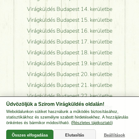
Virágküldés Budapest 14. kerületbe
Virágküldés Budapest 15. kerületbe
Virágküldés Budapest 16. kerületbe
Virágküldés Budapest 17. kerületbe
Virágküldés Budapest 18. kerületbe
Virágküldés Budapest 19. kerületbe
Virágküldés Budapest 20. kerületbe
Virágküldés Budapest 21. kerületbe
Virágküldés Budapest 22. kerületbe
Üdvözöljük a Szirom Virágküldés oldalán!
Virágküldés Budapest 23. kerületbe
Weboldalunkon sütiket használunk a működés biztosításához,
Virágküldés Pest Megyébe
statisztikákhoz és személyre szabott hirdetésekhez. A hozzájárulás
önkéntes és bármikor módosítható. (
Részletes tájékoztató
)
Összes elfogadása
Elutasítás
Beállítások