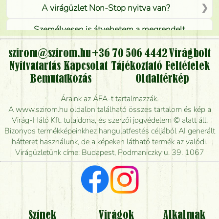
A virágüzlet Non-Stop nyitva van?
Személyesen is átvehetem a megrendelt
virágcsokrot, vagy csak virágküldéssel, kiszállítással
kérhető?
szirom@szirom.hu
+36 70 506 4442
Virágbolt
Nyitvatartás
Kapcsolat
Tájékoztató
Feltételek
Vidékre is lehet rendelni?
Bemutatkozás
Oldaltérkép
Meddig rendelhetek virágküldést úgy, hogy még ma
Áraink az ÁFA-t tartalmazzák.
kiszállítsák?
A www.szirom.hu oldalon található összes tartalom és kép a
Virág-Háló Kft. tulajdona, és szerzői jogvédelem © alatt áll.
Mennyire gyorsan tudják elkészíteni a csokrot, és
Bizonyos termékképeinkhez hangulatfestés céljából AI generált
mikor tudják leghamarabb kiszállítani?
hátteret használunk, de a képeken látható termék az valódi.
Virágüzletünk címe: Budapest, Podmaniczky u. 39. 1067
Vörös rózsát keresek, van önöknél?
Milyen visszajelzést kapok a virágküldésről?
Tényleg azt kapom, ami a képen van?
Színek
Virágok
Alkalmak