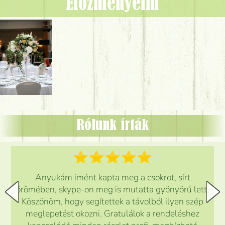
Előzményeim
Rólunk írták
Anyukám imént kapta meg a csokrot, sírt
örömében, skype-on meg is mutatta gyönyörű lett.
Köszönöm, hogy segítettek a távolból ilyen szép
meglepetést okozni. Gratulálok a rendeléshez