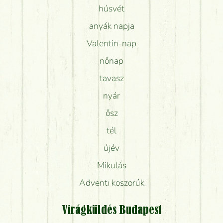
húsvét
anyák napja
Valentin-nap
nőnap
tavasz
nyár
ősz
tél
újév
Mikulás
Adventi koszorúk
Virágküldés Budapest