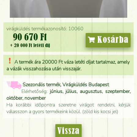
virágküldés termékazonosító: 10060
90 670 Ft
Kosárba
+ 20 000 Ft letéti díj
A termék ára 20000 Ft váza letéti díjat tartalmaz, amely
a vázák visszahozása után visszajár.
Szezonális termék, Virágküldés Budapest
Elérhetőség:
június, július, augusztus, szeptember,
október, november
Ha korábbi időpontra szeretne virágot rendelni, kérjük
válasszon a gyors termékeink közül. (zöld kis kocsi jel)
Vissza