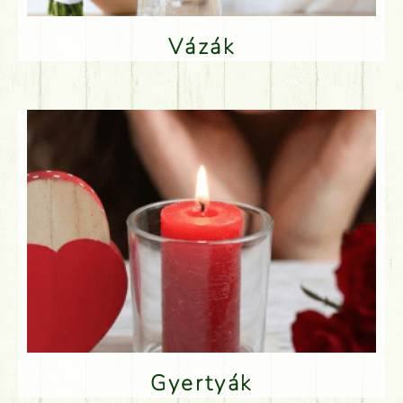
Vázák
Gyertyák