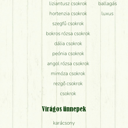
liziantusz csokrok
ballagás
hortenzia csokrok
luxus
szegfű csokrok
bokros rózsa csokrok
dália csokrok
peónia csokrok
angol rózsa csokrok
mimóza csokrok
rezgő csokrok
csokrok
Virágos ünnepek
karácsony