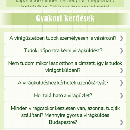
kapcsolódó minden részlet profi, megbízható
intézéséhez. Csillagos ötös szolgáltatás!
Mónika
(
5
/5
)
Gyakori kérdések
A virágüzletben tudok személyesen is vásárolni?
Tudok időpontra kérni virágküldést?
Nem tudom mikor lesz otthon a címzett, így is tudok
virágot küldeni?
A virágküldéshez kérhetek üzenőkártyát?
Hol található a virágüzlet?
Minden virágcsokor készleten van, azonnal tudják
szállítani? Mennyire gyors a virágküldés
Budapestre?