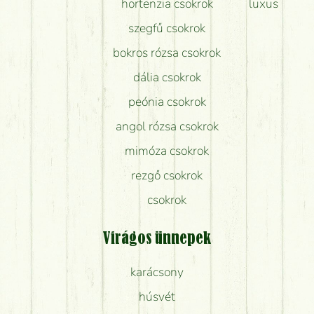
hortenzia csokrok
luxus
szegfű csokrok
bokros rózsa csokrok
dália csokrok
peónia csokrok
angol rózsa csokrok
mimóza csokrok
rezgő csokrok
csokrok
Virágos ünnepek
karácsony
húsvét