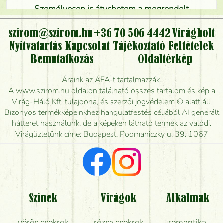
Személyesen is átvehetem a megrendelt
virágcsokrot, vagy csak virágküldéssel, kiszállítással
kérhető?
szirom@szirom.hu
+36 70 506 4442
Virágbolt
Nyitvatartás
Kapcsolat
Tájékoztató
Feltételek
Vidékre is lehet rendelni?
Bemutatkozás
Oldaltérkép
Meddig rendelhetek virágküldést úgy, hogy még ma
Áraink az ÁFA-t tartalmazzák.
kiszállítsák?
A www.szirom.hu oldalon található összes tartalom és kép a
Virág-Háló Kft. tulajdona, és szerzői jogvédelem © alatt áll.
Mennyire gyorsan tudják elkészíteni a csokrot, és
Bizonyos termékképeinkhez hangulatfestés céljából AI generált
mikor tudják leghamarabb kiszállítani?
hátteret használunk, de a képeken látható termék az valódi.
Virágüzletünk címe: Budapest, Podmaniczky u. 39. 1067
Vörös rózsát keresek, van önöknél?
Milyen visszajelzést kapok a virágküldésről?
Tényleg azt kapom, ami a képen van?
Színek
Virágok
Alkalmak
Mit kell tudni a virágcsokrok szállításáról?
vörös csokrok
rózsa csokrok
romantika