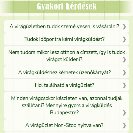
Mónika
(
5
/5
)
Gyakori kérdések
A virágüzletben tudok személyesen is vásárolni?
Tudok időpontra kérni virágküldést?
Nem tudom mikor lesz otthon a címzett, így is tudok
virágot küldeni?
A virágküldéshez kérhetek üzenőkártyát?
Hol található a virágüzlet?
Minden virágcsokor készleten van, azonnal tudják
szállítani? Mennyire gyors a virágküldés
Budapestre?
A virágüzlet Non-Stop nyitva van?