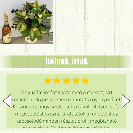
Rólunk írták
Anyukám imént kapta meg a csokrot, sírt
örömében, skype-on meg is mutatta gyönyörű lett.
Köszönöm, hogy segítettek a távolból ilyen szép
meglepetést okozni. Gratulálok a rendeléshez
kapcsolódó minden részlet profi, megbízható
intézéséhez. Csillagos ötös szolgáltatás!