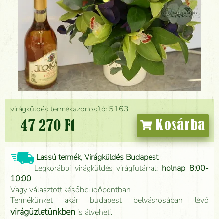
virágküldés termékazonosító: 5163
47 270 Ft
Kosárba
Lassú termék, Virágküldés Budapest
Legkorábbi virágküldés virágfutárral:
holnap 8:00-
10:00
Vagy választott későbbi időpontban.
Termékünket akár budapest belvásrosában lévő
virágüzletünkben
is átveheti.