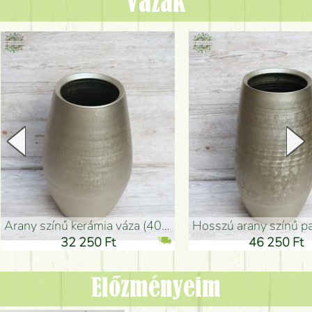
Vázák
arany színű kerámia váza (40x26cm)
hosszú arany színű padlóváza
32 250 Ft
46 250 Ft
Előzményeim