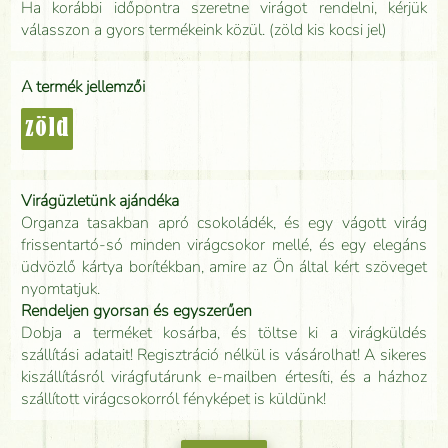
Ha korábbi időpontra szeretne virágot rendelni, kérjük
válasszon a gyors termékeink közül. (zöld kis kocsi jel)
A termék jellemzői
zöld
Virágüzletünk ajándéka
Organza tasakban apró csokoládék, és egy vágott virág
frissentartó-só minden virágcsokor mellé, és egy elegáns
üdvözlő kártya borítékban, amire az Ön által kért szöveget
nyomtatjuk.
Rendeljen gyorsan és egyszerűen
Dobja a terméket kosárba, és töltse ki a virágküldés
szállítási adatait! Regisztráció nélkül is vásárolhat! A sikeres
kiszállításról virágfutárunk e-mailben értesíti, és a házhoz
szállított virágcsokorról fényképet is küldünk!