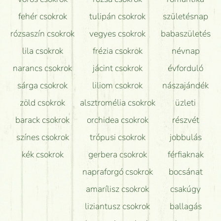
Hogy marad a lehető legtovább friss a csokor?
fehér csokrok
tulipán csokrok
születésnap
Tudok adventi koszorút vásárolni boltban?
rózsaszín csokrok
vegyes csokrok
babaszületés
lila csokrok
frézia csokrok
névnap
narancs csokrok
jácint csokrok
évforduló
sárga csokrok
liliom csokrok
nászajándék
zöld csokrok
alsztromélia csokrok
üzleti
barack csokrok
orchidea csokrok
részvét
színes csokrok
trópusi csokrok
jobbulás
kék csokrok
gerbera csokrok
férfiaknak
napraforgó csokrok
bocsánat
amarílisz csokrok
csakúgy
liziantusz csokrok
ballagás