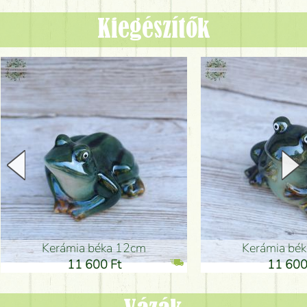
Kiegészítők
Kerámia béka 12cm
Kerámia bé
11 600 Ft
11 600