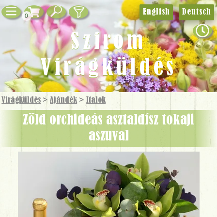
English
Deutsch
0
Szirom
Virágküldés
Virágküldés
>
Ajándék
>
Italok
zöld orchideás asztaldísz tokaji
aszuval