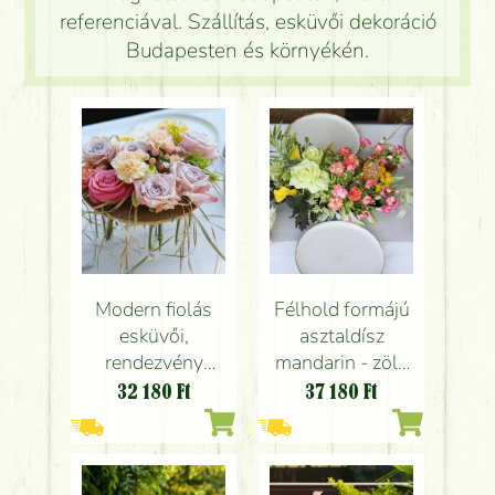
referenciával. Szállítás, esküvői dekoráció
Budapesten és környékén.
Modern fiolás
Félhold formájú
esküvői,
asztaldísz
rendezvény
mandarin - zöld
asztaldísz
színben (rózsa,
32 180
Ft
37 180
Ft
pasztell rózsákkal
hortenzia, kála,
(levendula lila,
leucospermum,
rózsaszín, világos
szegfű,narancs,