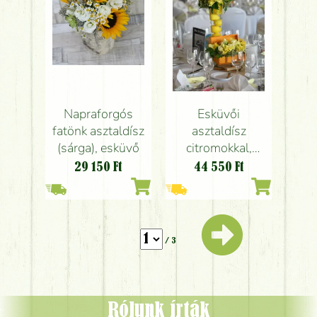
rózsa, gerbera,
szegfű)
Napraforgós
Esküvői
fatönk asztaldísz
asztaldísz
(sárga), esküvő
citromokkal,
könyvekkel,
29 150
Ft
44 550
Ft
Marriott
Budapest
(kardvirág,
liziantusz, sárga)
/ 3
Rólunk írták