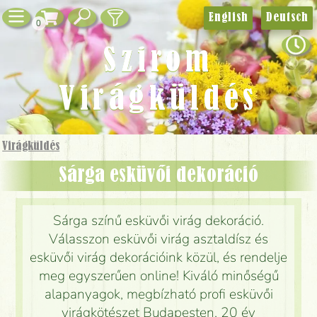
English
Deutsch
0
Szirom
Virágküldés
Virágküldés
Sárga esküvői dekoráció
Sárga színű esküvői virág dekoráció.
Válasszon esküvői virág asztaldísz és
esküvői virág dekorációink közül, és rendelje
meg egyszerűen online! Kiváló minőségű
alapanyagok, megbízható profi esküvői
virágkötészet Budapesten, 20 év