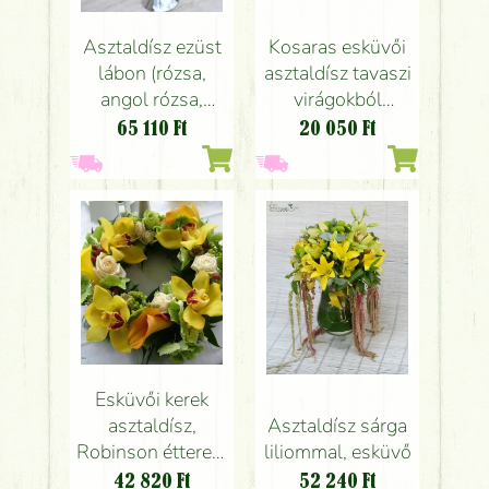
Asztaldísz ezüst
Kosaras esküvői
lábon (rózsa,
asztaldísz tavaszi
angol rózsa,
virágokból
boglárka, frézia,
(tulipán, boglárka,
65 110
Ft
20 050
Ft
mezei virágok,
kamilla, sárga)
barack, pink,
bordó, fehér,
sárga)
Esküvői kerek
Asztaldísz sárga
asztaldísz,
liliommal, esküvő
Robinson étterem
Budapest
52 240
Ft
42 820
Ft