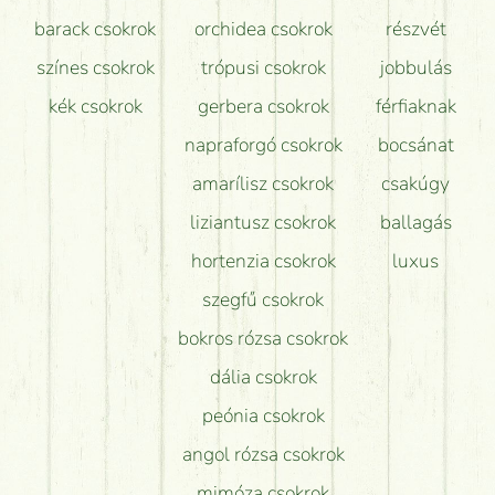
barack csokrok
orchidea csokrok
részvét
színes csokrok
trópusi csokrok
jobbulás
kék csokrok
gerbera csokrok
férfiaknak
napraforgó csokrok
bocsánat
amarílisz csokrok
csakúgy
liziantusz csokrok
ballagás
hortenzia csokrok
luxus
szegfű csokrok
bokros rózsa csokrok
dália csokrok
peónia csokrok
angol rózsa csokrok
mimóza csokrok