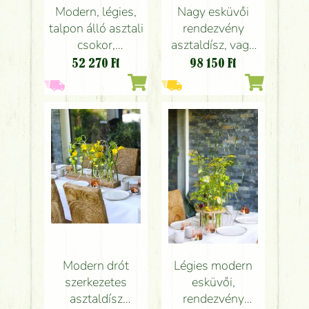
Nagy esküvői
Modern, légies,
rendezvény
talpon álló asztali
asztaldísz, vagy
csokor,
térdísz, félhold
üvegtálban,
98 150
Ft
52 270
Ft
alakú (sárga, kála,
esküvői ,
rózsa,
rendezvény
leucospermum,
asztaldísz
liziantusz, angol
(rózsaszín, sárga,
rózsa)
anthurium, rózsa,
dália, nerine, kála)
Modern drót
Légies modern
szerkezetes
esküvői,
asztaldísz
rendezvény