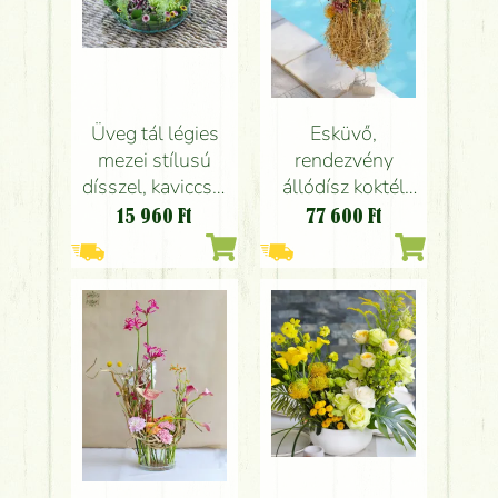
Üveg tál légies
Esküvő,
mezei stílusú
rendezvény
dísszel, kaviccsal
állódísz koktél
(20cm, lila, sárga,
hangulatban (lila,
15 960
Ft
77 600
Ft
krizi, santini)
sárga, krizi,
santini,
leucospermum,
szezonvirágok)