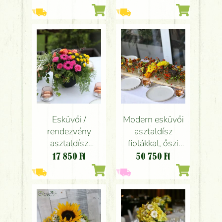
(orchidea, rózsa,
kála, hortenzia,
sárga, narancs)
Esküvői /
Modern esküvői
rendezvény
asztaldísz
asztaldísz
fiolákkal, őszi
intenzív nyárias
virágokkal (krizi,
17 850
Ft
50 750
Ft
színekkel, kerámia
narancs, sárga,
kaspóban
bordó)
(Novotel
Budapest) (pink,
sárga, narancs,