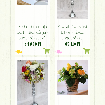
Félhold formájú
Asztaldísz ezüst
asztaldísz sárga -
lábon (rózsa,
púder rózsaszín
angol rózsa,
színben (rózsa,
boglárka, frézia,
44 990
Ft
65 110
Ft
hortenzia, kála,
mezei virágok,
lepke boglárka,
barack, pink,
kamilla)
bordó, fehér,
sárga)