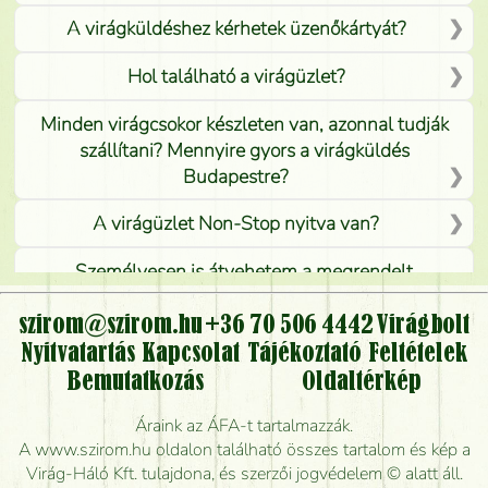
A virágküldéshez kérhetek üzenőkártyát?
Hol található a virágüzlet?
Minden virágcsokor készleten van, azonnal tudják
szállítani? Mennyire gyors a virágküldés
Budapestre?
A virágüzlet Non-Stop nyitva van?
Személyesen is átvehetem a megrendelt
virágcsokrot, vagy csak virágküldéssel, kiszállítással
kérhető?
szirom@szirom.hu
+36 70 506 4442
Virágbolt
Nyitvatartás
Kapcsolat
Tájékoztató
Feltételek
Vidékre is lehet rendelni?
Bemutatkozás
Oldaltérkép
Meddig rendelhetek virágküldést úgy, hogy még ma
Áraink az ÁFA-t tartalmazzák.
kiszállítsák?
A www.szirom.hu oldalon található összes tartalom és kép a
Virág-Háló Kft. tulajdona, és szerzői jogvédelem © alatt áll.