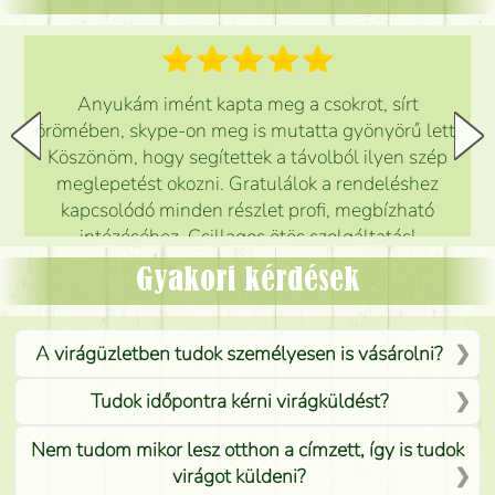
Anyukám imént kapta meg a csokrot, sírt
örömében, skype-on meg is mutatta gyönyörű lett.
Köszönöm, hogy segítettek a távolból ilyen szép
meglepetést okozni. Gratulálok a rendeléshez
kapcsolódó minden részlet profi, megbízható
intézéséhez. Csillagos ötös szolgáltatás!
Mónika
(
5
/5
)
Gyakori kérdések
A virágüzletben tudok személyesen is vásárolni?
Tudok időpontra kérni virágküldést?
Nem tudom mikor lesz otthon a címzett, így is tudok
virágot küldeni?