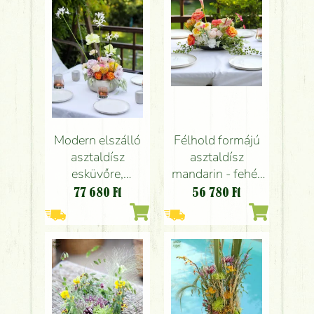
sárga, rózsa,
rózsaszín, sárga,
angol rózsa,
zöld)
szegfű,
leucospermum)
Modern elszálló
Félhold formájú
asztaldísz
asztaldísz
esküvőre,
mandarin - fehér
rendezvényre
színben (angol
77 680
Ft
56 780
Ft
(rózsa, angol
rózsa, flamingó
rózsa,
virág, hortenzia,
leucospermum,
kála, protea,
szegfű, sárga,
narancs,
narancs,
rózsaszín, sárga)
levenfula,
rózsaszín)