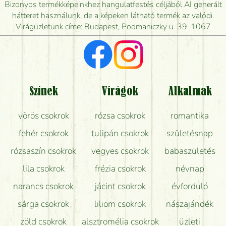
Mennyire gyorsan tudják elkészíteni a csokrot, és
Bizonyos termékképeinkhez hangulatfestés céljából AI generált
mikor tudják leghamarabb kiszállítani?
hátteret használunk, de a képeken látható termék az valódi.
Virágüzletünk címe: Budapest, Podmaniczky u. 39. 1067
Vörös rózsát keresek, van önöknél?
Milyen visszajelzést kapok a virágküldésről?
Tényleg azt kapom, ami a képen van?
Színek
Virágok
Alkalmak
Mit kell tudni a virágcsokrok szállításáról?
vörös csokrok
rózsa csokrok
romantika
Hogy marad a lehető legtovább friss a csokor?
fehér csokrok
tulipán csokrok
születésnap
Tudok adventi koszorút vásárolni boltban?
rózsaszín csokrok
vegyes csokrok
babaszületés
lila csokrok
frézia csokrok
névnap
narancs csokrok
jácint csokrok
évforduló
sárga csokrok
liliom csokrok
nászajándék
zöld csokrok
alsztromélia csokrok
üzleti