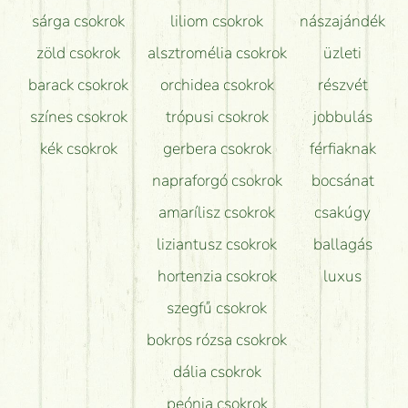
sárga csokrok
liliom csokrok
nászajándék
zöld csokrok
alsztromélia csokrok
üzleti
barack csokrok
orchidea csokrok
részvét
színes csokrok
trópusi csokrok
jobbulás
kék csokrok
gerbera csokrok
férfiaknak
napraforgó csokrok
bocsánat
amarílisz csokrok
csakúgy
liziantusz csokrok
ballagás
hortenzia csokrok
luxus
szegfű csokrok
bokros rózsa csokrok
dália csokrok
peónia csokrok