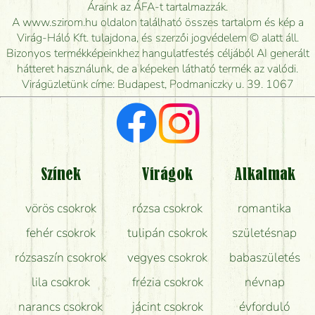
Meddig rendelhetek virágküldést úgy, hogy még ma
Áraink az ÁFA-t tartalmazzák.
kiszállítsák?
A www.szirom.hu oldalon található összes tartalom és kép a
Virág-Háló Kft. tulajdona, és szerzői jogvédelem © alatt áll.
Mennyire gyorsan tudják elkészíteni a csokrot, és
Bizonyos termékképeinkhez hangulatfestés céljából AI generált
mikor tudják leghamarabb kiszállítani?
hátteret használunk, de a képeken látható termék az valódi.
Virágüzletünk címe: Budapest, Podmaniczky u. 39. 1067
Vörös rózsát keresek, van önöknél?
Milyen visszajelzést kapok a virágküldésről?
Tényleg azt kapom, ami a képen van?
Színek
Virágok
Alkalmak
Mit kell tudni a virágcsokrok szállításáról?
vörös csokrok
rózsa csokrok
romantika
Hogy marad a lehető legtovább friss a csokor?
fehér csokrok
tulipán csokrok
születésnap
Tudok adventi koszorút vásárolni boltban?
rózsaszín csokrok
vegyes csokrok
babaszületés
lila csokrok
frézia csokrok
névnap
narancs csokrok
jácint csokrok
évforduló