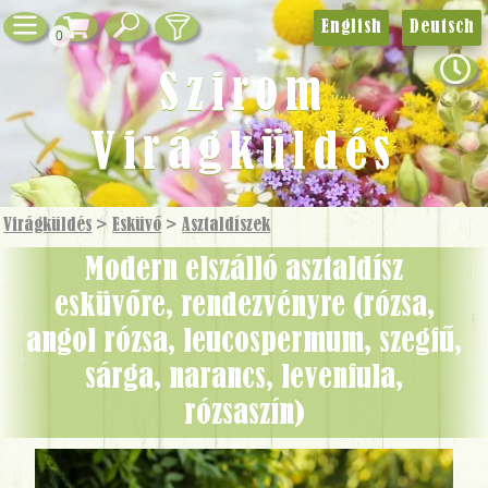
English
Deutsch
0
Szirom
Virágküldés
Virágküldés
>
Esküvő
>
Asztaldíszek
Modern elszálló asztaldísz
esküvőre, rendezvényre (rózsa,
angol rózsa, leucospermum, szegfű,
sárga, narancs, levenfula,
rózsaszín)