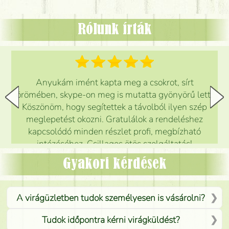
Rólunk írták
Anyukám imént kapta meg a csokrot, sírt
örömében, skype-on meg is mutatta gyönyörű lett.
Köszönöm, hogy segítettek a távolból ilyen szép
meglepetést okozni. Gratulálok a rendeléshez
kapcsolódó minden részlet profi, megbízható
intézéséhez. Csillagos ötös szolgáltatás!
Mónika
(
5
/5
)
Gyakori kérdések
A virágüzletben tudok személyesen is vásárolni?
Tudok időpontra kérni virágküldést?