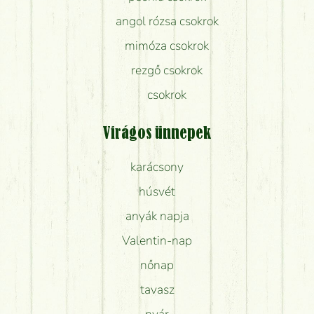
angol rózsa csokrok
mimóza csokrok
rezgő csokrok
csokrok
Virágos ünnepek
karácsony
húsvét
anyák napja
Valentin-nap
nőnap
tavasz
nyár