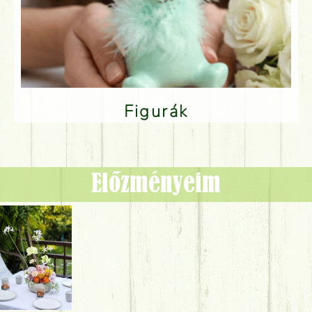
Figurák
Előzményeim