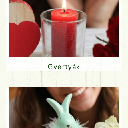
Gyertyák