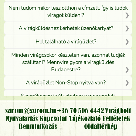
Nem tudom mikor lesz otthon a címzett, így is tudok
virágot küldeni?
A virágküldéshez kérhetek üzenőkártyát?
Hol található a virágüzlet?
Minden virágcsokor készleten van, azonnal tudják
szállítani? Mennyire gyors a virágküldés
Budapestre?
A virágüzlet Non-Stop nyitva van?
Személyesen is átvehetem a megrendelt
virágcsokrot, vagy csak virágküldéssel, kiszállítással
kérhető?
szirom@szirom.hu
+36 70 506 4442
Virágbolt
Nyitvatartás
Kapcsolat
Tájékoztató
Feltételek
Vidékre is lehet rendelni?
Bemutatkozás
Oldaltérkép