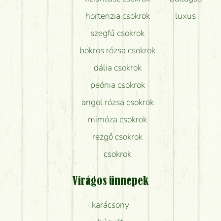
hortenzia csokrok
luxus
szegfű csokrok
bokros rózsa csokrok
dália csokrok
peónia csokrok
angol rózsa csokrok
mimóza csokrok
rezgő csokrok
csokrok
Virágos ünnepek
karácsony