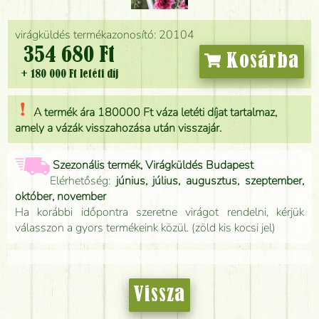
virágküldés termékazonosító: 20104
354 680 Ft
Kosárba
+ 180 000 Ft letéti díj
A termék ára 180000 Ft váza letéti díjat tartalmaz,
amely a vázák visszahozása után visszajár.
Szezonális termék, Virágküldés Budapest
Elérhetőség:
június, július, augusztus, szeptember,
október, november
Ha korábbi időpontra szeretne virágot rendelni, kérjük
válasszon a gyors termékeink közül. (zöld kis kocsi jel)
Vissza