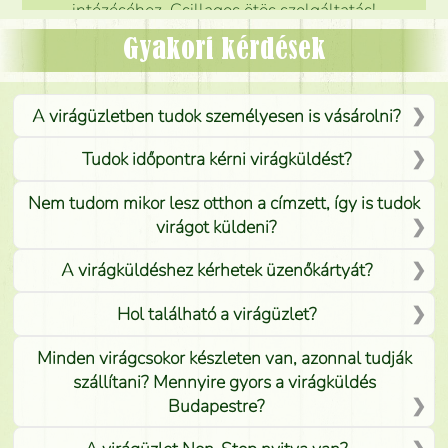
intézéséhez. Csillagos ötös szolgáltatás!
Mónika
(
5
/5
)
Gyakori kérdések
A virágüzletben tudok személyesen is vásárolni?
Tudok időpontra kérni virágküldést?
Nem tudom mikor lesz otthon a címzett, így is tudok
virágot küldeni?
A virágküldéshez kérhetek üzenőkártyát?
Hol található a virágüzlet?
Minden virágcsokor készleten van, azonnal tudják
szállítani? Mennyire gyors a virágküldés
Budapestre?