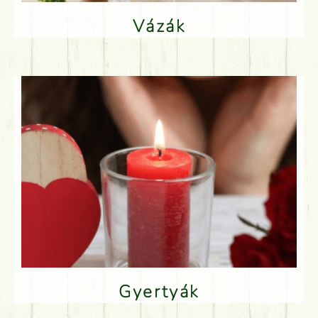
Vázák
Gyertyák