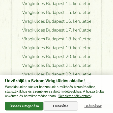
Virágküldés Budapest 14. kerületbe
Virágküldés Budapest 15. kerületbe
Virágküldés Budapest 16. kerületbe
Virágküldés Budapest 17. kerületbe
Virágküldés Budapest 18. kerületbe
Virágküldés Budapest 19. kerületbe
Virágküldés Budapest 20. kerületbe
Virágküldés Budapest 21. kerületbe
Virágküldés Budapest 22. kerületbe
Üdvözöljük a Szirom Virágküldés oldalán!
Virágküldés Budapest 23. kerületbe
Weboldalunkon sütiket használunk a működés biztosításához,
Virágküldés Pest Megyébe
statisztikákhoz és személyre szabott hirdetésekhez. A hozzájárulás
önkéntes és bármikor módosítható. (
Részletes tájékoztató
)
Összes elfogadása
Elutasítás
Beállítások