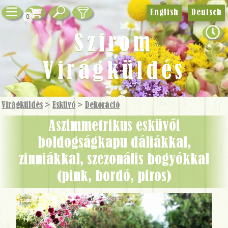
English
Deutsch
0
Szirom
Virágküldés
Virágküldés
>
Esküvő
>
Dekoráció
Aszimmetrikus esküvői
boldogságkapu dáliákkal,
zinniákkal, szezonális bogyókkal
(pink, bordó, piros)