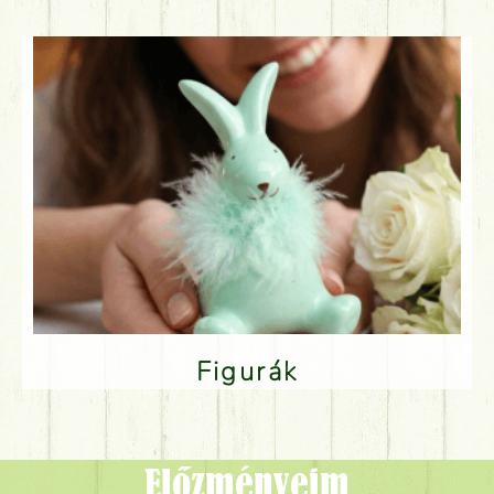
Figurák
Előzményeim