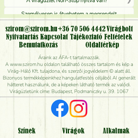
A virágüzlet Non-Stop nyitva van?
Személyesen is átvehetem a megrendelt
virágcsokrot, vagy csak virágküldéssel, kiszállítással
kérhető?
szirom@szirom.hu
+36 70 506 4442
Virágbolt
Nyitvatartás
Kapcsolat
Tájékoztató
Feltételek
Vidékre is lehet rendelni?
Bemutatkozás
Oldaltérkép
Meddig rendelhetek virágküldést úgy, hogy még ma
Áraink az ÁFA-t tartalmazzák.
kiszállítsák?
A www.szirom.hu oldalon található összes tartalom és kép a
Virág-Háló Kft. tulajdona, és szerzői jogvédelem © alatt áll.
Mennyire gyorsan tudják elkészíteni a csokrot, és
Bizonyos termékképeinkhez hangulatfestés céljából AI generált
mikor tudják leghamarabb kiszállítani?
hátteret használunk, de a képeken látható termék az valódi.
Virágüzletünk címe: Budapest, Podmaniczky u. 39. 1067
Vörös rózsát keresek, van önöknél?
Milyen visszajelzést kapok a virágküldésről?
Tényleg azt kapom, ami a képen van?
Színek
Virágok
Alkalmak
Mit kell tudni a virágcsokrok szállításáról?