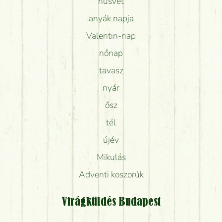
húsvét
anyák napja
Valentin-nap
nőnap
tavasz
nyár
ősz
tél
újév
Mikulás
Adventi koszorúk
Virágküldés Budapest