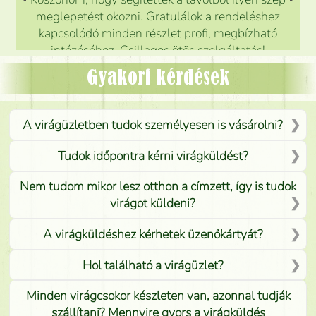
meglepetést okozni. Gratulálok a rendeléshez
kapcsolódó minden részlet profi, megbízható
intézéséhez. Csillagos ötös szolgáltatás!
Mónika
(
5
/5
)
Gyakori kérdések
A virágüzletben tudok személyesen is vásárolni?
Tudok időpontra kérni virágküldést?
Nem tudom mikor lesz otthon a címzett, így is tudok
virágot küldeni?
A virágküldéshez kérhetek üzenőkártyát?
Hol található a virágüzlet?
Minden virágcsokor készleten van, azonnal tudják
szállítani? Mennyire gyors a virágküldés