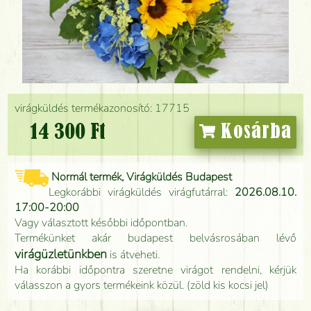
virágküldés termékazonosító: 17715
14 300 Ft
Kosárba
Normál termék, Virágküldés Budapest
Legkorábbi virágküldés virágfutárral:
2026.08.10.
17:00-20:00
Vagy választott későbbi időpontban.
Termékünket akár budapest belvásrosában lévő
virágüzletünkben
is átveheti.
Ha korábbi időpontra szeretne virágot rendelni, kérjük
válasszon a gyors termékeink közül. (zöld kis kocsi jel)