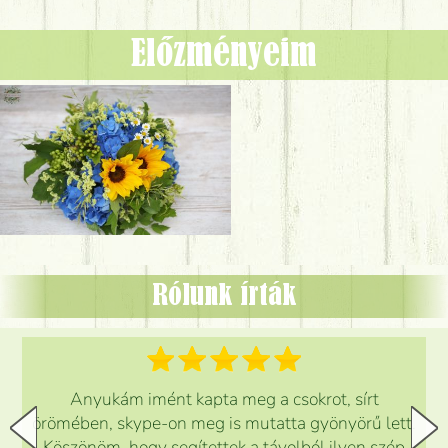
Előzményeim
Rólunk írták
Anyukám imént kapta meg a csokrot, sírt
örömében, skype-on meg is mutatta gyönyörű lett.
Köszönöm, hogy segítettek a távolból ilyen szép