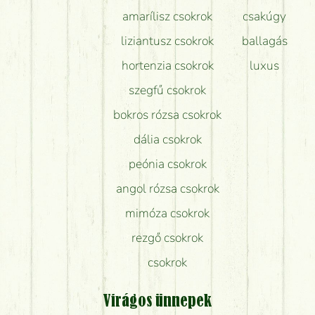
amarílisz csokrok
csakúgy
liziantusz csokrok
ballagás
hortenzia csokrok
luxus
szegfű csokrok
bokros rózsa csokrok
dália csokrok
peónia csokrok
angol rózsa csokrok
mimóza csokrok
rezgő csokrok
csokrok
Virágos ünnepek