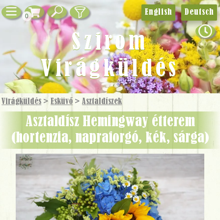
English
Deutsch
0
Szirom
Virágküldés
Virágküldés
>
Esküvő
>
Asztaldíszek
Asztaldísz Hemingway étterem
(hortenzia, napraforgó, kék, sárga)