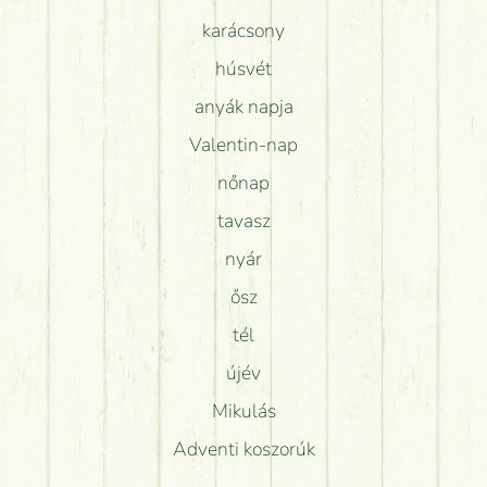
karácsony
húsvét
anyák napja
Valentin-nap
nőnap
tavasz
nyár
ősz
tél
újév
Mikulás
Adventi koszorúk