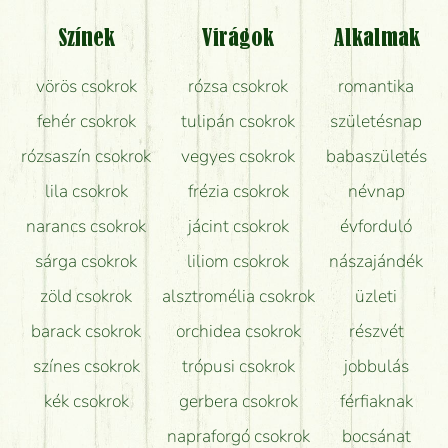
Tényleg azt kapom, ami a képen van?
Színek
Virágok
Alkalmak
Mit kell tudni a virágcsokrok szállításáról?
vörös csokrok
rózsa csokrok
romantika
Hogy marad a lehető legtovább friss a csokor?
fehér csokrok
tulipán csokrok
születésnap
Tudok adventi koszorút vásárolni boltban?
rózsaszín csokrok
vegyes csokrok
babaszületés
lila csokrok
frézia csokrok
névnap
narancs csokrok
jácint csokrok
évforduló
sárga csokrok
liliom csokrok
nászajándék
zöld csokrok
alsztromélia csokrok
üzleti
barack csokrok
orchidea csokrok
részvét
színes csokrok
trópusi csokrok
jobbulás
kék csokrok
gerbera csokrok
férfiaknak
napraforgó csokrok
bocsánat