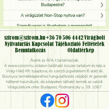
Budapestre?
A virágüzlet Non-Stop nyitva van?
Személyesen is átvehetem a megrendelt
virágcsokrot, vagy csak virágküldéssel, kiszállítással
kérhető?
szirom@szirom.hu
+36 70 506 4442
Virágbolt
Nyitvatartás
Kapcsolat
Tájékoztató
Feltételek
Vidékre is lehet rendelni?
Bemutatkozás
Oldaltérkép
Meddig rendelhetek virágküldést úgy, hogy még ma
Áraink az ÁFA-t tartalmazzák.
kiszállítsák?
A www.szirom.hu oldalon található összes tartalom és kép a
Virág-Háló Kft. tulajdona, és szerzői jogvédelem © alatt áll.
Mennyire gyorsan tudják elkészíteni a csokrot, és
Bizonyos termékképeinkhez hangulatfestés céljából AI generált
mikor tudják leghamarabb kiszállítani?
hátteret használunk, de a képeken látható termék az valódi.
Virágüzletünk címe: Budapest, Podmaniczky u. 39. 1067
Vörös rózsát keresek, van önöknél?
Milyen visszajelzést kapok a virágküldésről?