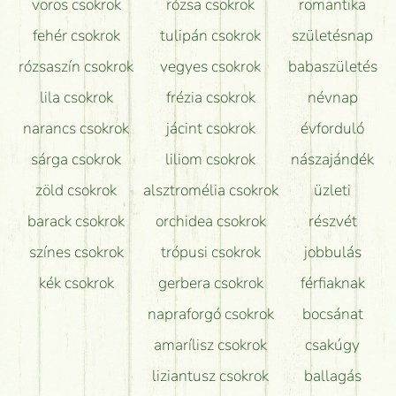
vörös csokrok
rózsa csokrok
romantika
Hogy marad a lehető legtovább friss a csokor?
fehér csokrok
tulipán csokrok
születésnap
Tudok adventi koszorút vásárolni boltban?
rózsaszín csokrok
vegyes csokrok
babaszületés
lila csokrok
frézia csokrok
névnap
narancs csokrok
jácint csokrok
évforduló
sárga csokrok
liliom csokrok
nászajándék
zöld csokrok
alsztromélia csokrok
üzleti
barack csokrok
orchidea csokrok
részvét
színes csokrok
trópusi csokrok
jobbulás
kék csokrok
gerbera csokrok
férfiaknak
napraforgó csokrok
bocsánat
amarílisz csokrok
csakúgy
liziantusz csokrok
ballagás