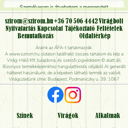
Személyesen is átvehetem a megrendelt
virágcsokrot, vagy csak virágküldéssel, kiszállítással
kérhető?
szirom@szirom.hu
+36 70 506 4442
Virágbolt
Nyitvatartás
Kapcsolat
Tájékoztató
Feltételek
Vidékre is lehet rendelni?
Bemutatkozás
Oldaltérkép
Meddig rendelhetek virágküldést úgy, hogy még ma
Áraink az ÁFA-t tartalmazzák.
kiszállítsák?
A www.szirom.hu oldalon található összes tartalom és kép a
Virág-Háló Kft. tulajdona, és szerzői jogvédelem © alatt áll.
Mennyire gyorsan tudják elkészíteni a csokrot, és
Bizonyos termékképeinkhez hangulatfestés céljából AI generált
mikor tudják leghamarabb kiszállítani?
hátteret használunk, de a képeken látható termék az valódi.
Virágüzletünk címe: Budapest, Podmaniczky u. 39. 1067
Vörös rózsát keresek, van önöknél?
Milyen visszajelzést kapok a virágküldésről?
Tényleg azt kapom, ami a képen van?
Színek
Virágok
Alkalmak
Mit kell tudni a virágcsokrok szállításáról?