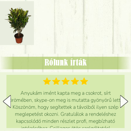
Rólunk írták
Anyukám imént kapta meg a csokrot, sírt
örömében, skype-on meg is mutatta gyönyörű lett.
Köszönöm, hogy segítettek a távolból ilyen szép
meglepetést okozni. Gratulálok a rendeléshez
kapcsolódó minden részlet profi, megbízható
intézéséhez. Csillagos ötös szolgáltatás!