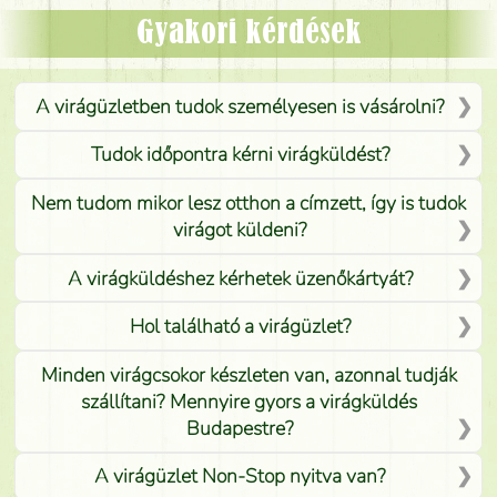
Mónika
(
5
/5
)
Gyakori kérdések
A virágüzletben tudok személyesen is vásárolni?
Tudok időpontra kérni virágküldést?
Nem tudom mikor lesz otthon a címzett, így is tudok
virágot küldeni?
A virágküldéshez kérhetek üzenőkártyát?
Hol található a virágüzlet?
Minden virágcsokor készleten van, azonnal tudják
szállítani? Mennyire gyors a virágküldés
Budapestre?
A virágüzlet Non-Stop nyitva van?