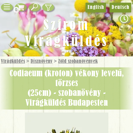
English
Deutsch
0
Szirom
Virágküldés
Virágküldés
>
Dísznövény
>
Zöld szobanövények
Codiaeum (kroton) vékony levelű,
törzses
(25cm) - szobanövény -
Virágküldés Budapesten