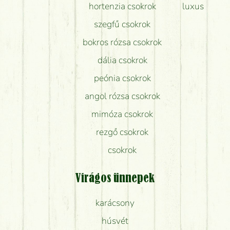
hortenzia csokrok
luxus
szegfű csokrok
bokros rózsa csokrok
dália csokrok
peónia csokrok
angol rózsa csokrok
mimóza csokrok
rezgő csokrok
csokrok
Virágos ünnepek
karácsony
húsvét