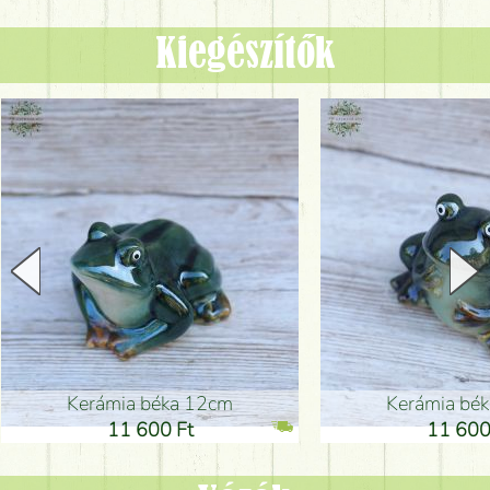
Kiegészítők
Kerámia béka 12cm
Kerámia bé
11 600 Ft
11 600