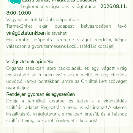
Lassú termék, Virágküldés Budapest
Legkorábbi virágküldés virágfutárral:
2026.08.11.
8:00-10:00
Vagy választott későbbi időpontban.
Termékünket akár budapest belvásrosában lévő
virágüzletünkben
is átveheti.
Ha korábbi időpontra szeretne virágot rendelni, kérjük
válasszon a gyors termékeink közül. (zöld kis kocsi jel)
Virágüzletünk ajándéka
Organza tasakban apró csokoládék, és egy vágott virág
frissentartó-só minden virágcsokor mellé, és egy elegáns
üdvözlő kártya borítékban, amire az Ön által kért szöveget
nyomtatjuk.
Rendeljen gyorsan és egyszerűen
Dobja a terméket kosárba, és töltse ki a virágküldés
szállítási adatait! Regisztráció nélkül is vásárolhat! A sikeres
kiszállításról virágfutárunk e-mailben értesíti, és a házhoz
szállított virágcsokorról fényképet is küldünk!