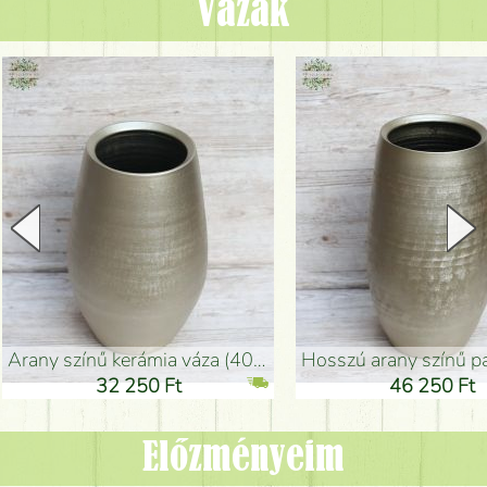
Vázák
arany színű kerámia váza (40x26cm)
hosszú arany színű padlóváza
32 250 Ft
46 250 Ft
Előzményeim