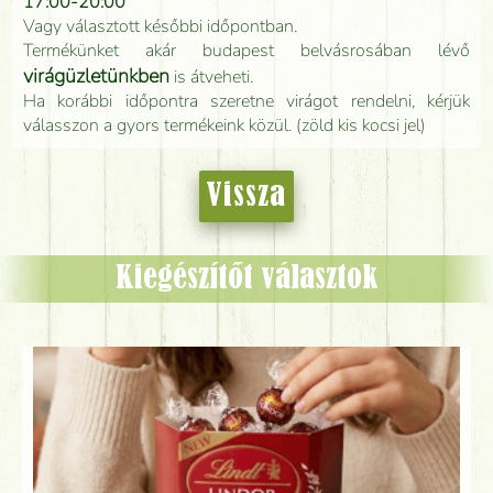
17:00-20:00
Vagy választott későbbi időpontban.
Termékünket akár budapest belvásrosában lévő
virágüzletünkben
is átveheti.
Ha korábbi időpontra szeretne virágot rendelni, kérjük
válasszon a gyors termékeink közül. (zöld kis kocsi jel)
Vissza
Kiegészítőt választok