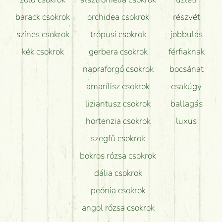
barack csokrok
orchidea csokrok
részvét
színes csokrok
trópusi csokrok
jobbulás
kék csokrok
gerbera csokrok
férfiaknak
napraforgó csokrok
bocsánat
amarílisz csokrok
csakúgy
liziantusz csokrok
ballagás
hortenzia csokrok
luxus
szegfű csokrok
bokros rózsa csokrok
dália csokrok
peónia csokrok
angol rózsa csokrok