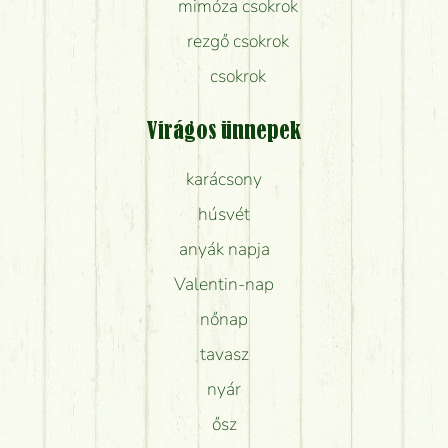
mimóza csokrok
rezgő csokrok
csokrok
Virágos ünnepek
karácsony
húsvét
anyák napja
Valentin-nap
nőnap
tavasz
nyár
ősz