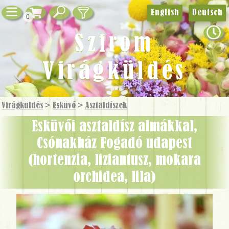
English
Deutsch
0
Szirom
Virágküldés
Virágküldés
>
Esküvő
>
Asztaldíszek
Esküvői asztaldísz almákkal,
Csónakház Fogadó udapest
(hortenzia, liziantusz, mokara
orchidea, lila)