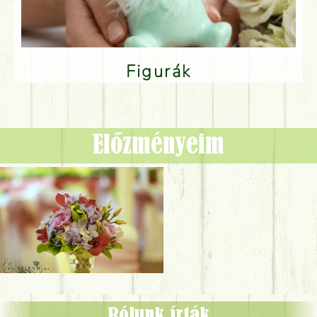
Figurák
Előzményeim
Rólunk írták