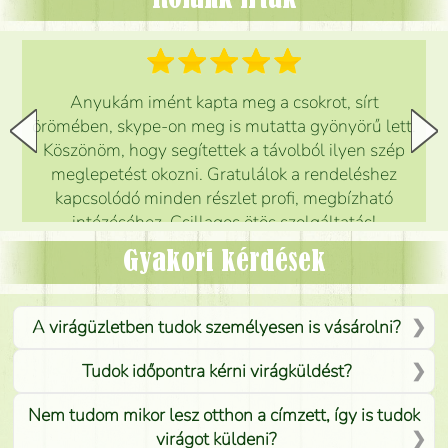
Anyukám imént kapta meg a csokrot, sírt
örömében, skype-on meg is mutatta gyönyörű lett.
Köszönöm, hogy segítettek a távolból ilyen szép
meglepetést okozni. Gratulálok a rendeléshez
kapcsolódó minden részlet profi, megbízható
intézéséhez. Csillagos ötös szolgáltatás!
Mónika
(
5
/5
)
Gyakori kérdések
A virágüzletben tudok személyesen is vásárolni?
Tudok időpontra kérni virágküldést?
Nem tudom mikor lesz otthon a címzett, így is tudok
virágot küldeni?