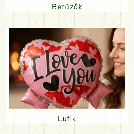
Betűzők
Lufik