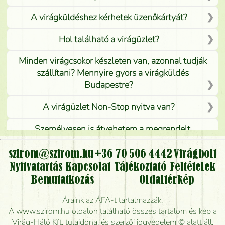
A virágküldéshez kérhetek üzenőkártyát?
Hol található a virágüzlet?
Minden virágcsokor készleten van, azonnal tudják
szállítani? Mennyire gyors a virágküldés
Budapestre?
A virágüzlet Non-Stop nyitva van?
Személyesen is átvehetem a megrendelt
virágcsokrot, vagy csak virágküldéssel, kiszállítással
kérhető?
szirom@szirom.hu
+36 70 506 4442
Virágbolt
Nyitvatartás
Kapcsolat
Tájékoztató
Feltételek
Vidékre is lehet rendelni?
Bemutatkozás
Oldaltérkép
Meddig rendelhetek virágküldést úgy, hogy még ma
Áraink az ÁFA-t tartalmazzák.
kiszállítsák?
A www.szirom.hu oldalon található összes tartalom és kép a
Virág-Háló Kft. tulajdona, és szerzői jogvédelem © alatt áll.