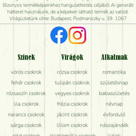
Mennyire gyorsan tudják elkészíteni a csokrot, és
Bizonyos termékképeinkhez hangulatfestés céljából AI generált
mikor tudják leghamarabb kiszállítani?
hátteret használunk, de a képeken látható termék az valódi.
Virágüzletünk címe: Budapest, Podmaniczky u. 39. 1067
Vörös rózsát keresek, van önöknél?
Milyen visszajelzést kapok a virágküldésről?
Tényleg azt kapom, ami a képen van?
Színek
Virágok
Alkalmak
Mit kell tudni a virágcsokrok szállításáról?
vörös csokrok
rózsa csokrok
romantika
Hogy marad a lehető legtovább friss a csokor?
fehér csokrok
tulipán csokrok
születésnap
Tudok adventi koszorút vásárolni boltban?
rózsaszín csokrok
vegyes csokrok
babaszületés
lila csokrok
frézia csokrok
névnap
narancs csokrok
jácint csokrok
évforduló
sárga csokrok
liliom csokrok
nászajándék
zöld csokrok
alsztromélia csokrok
üzleti