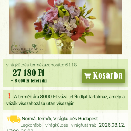
virágküldés termékazonosító: 6118
27 180 Ft
Kosárba
+ 8 000 Ft letéti díj
A termék ára 8000 Ft váza letéti díjat tartalmaz, amely a
vázák visszahozása után visszajár.
Normál termék, Virágküldés Budapest
Legkorábbi virágküldés virágfutárral:
2026.08.12.