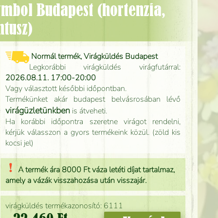
ntusz)
Normál termék, Virágküldés Budapest
Legkorábbi virágküldés virágfutárral:
2026.08.11. 17:00-20:00
Vagy választott későbbi időpontban.
Termékünket akár budapest belvásrosában lévő
virágüzletünkben
is átveheti.
Ha korábbi időpontra szeretne virágot rendelni,
kérjük válasszon a gyors termékeink közül. (zöld kis
kocsi jel)
A termék ára 8000 Ft váza letéti díjat tartalmaz,
amely a vázák visszahozása után visszajár.
virágküldés termékazonosító: 6111