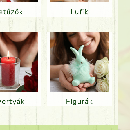
Betűzők
Lufik
Gyertyák
Figurák