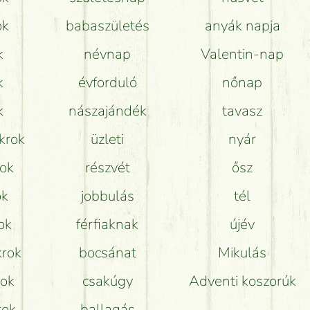
Hogy marad a lehető legtovább friss a csokor?
ok
babaszületés
anyák napja
Tudok adventi koszorút vásárolni boltban?
k
névnap
Valentin-nap
k
évforduló
nőnap
k
nászajándék
tavasz
krok
üzleti
nyár
rok
részvét
ősz
ok
jobbulás
tél
ok
férfiaknak
újév
krok
bocsánat
Mikulás
rok
csakúgy
Adventi koszorúk
rok
ballagás