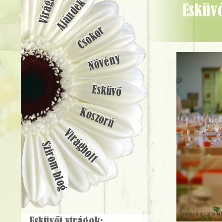
Ajándék
Esküvői asztaldísz gyümölcsökkel, 1db, Symbol Budapest (hortenzia,
Csokor
Növény
Esküvő
Koszorú
Virágbolt
Szirom blog