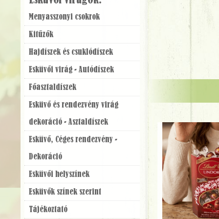
Esküvői virágok:
Menyasszonyi csokrok
Kitűzők
Hajdíszek és csuklódíszek
Esküvői virág - Autódíszek
Főasztaldíszek
Esküvő és rendezvény virág
dekoráció - Asztaldíszek
Esküvő, Céges rendezvény -
Dekoráció
Esküvői helyszínek
Esküvők színek szerint
Tájékoztató