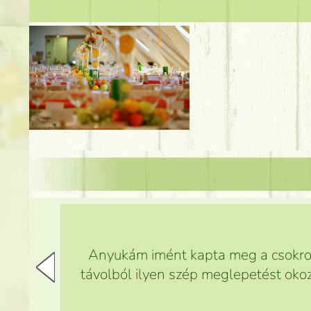
Anyukám imént kapta meg a csokrot,
távolból ilyen szép meglepetést okoz