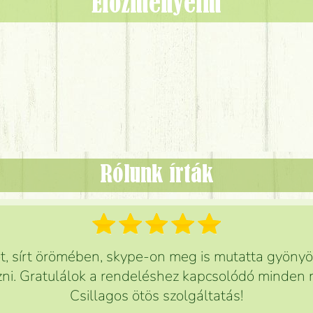
Előzményeim
Rólunk írták
 sírt örömében, skype-on meg is mutatta gyönyör
ni. Gratulálok a rendeléshez kapcsolódó minden r
Csillagos ötös szolgáltatás!