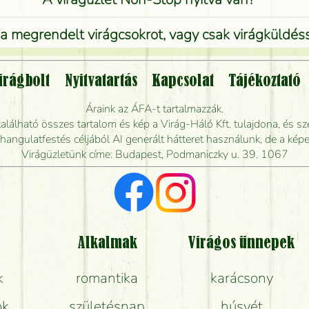
 megrendelt virágcsokrot, vagy csak virágküldéssel
Vidékre is lehet rendelni?
irágbolt
Nyitvatartás
Kapcsolat
Tájékoztató
endelhetek virágküldést úgy, hogy még ma kiszál
Áraink az ÁFA-t tartalmazzák.
álható összes tartalom és kép a Virág-Háló Kft. tulajdona, és sze
dják elkészíteni a csokrot, és mikor tudják leghama
ngulatfestés céljából AI generált hátteret használunk, de a képe
Virágüzletünk címe: Budapest, Podmaniczky u. 39. 1067
Vörös rózsát keresek, van önöknél?
Milyen visszajelzést kapok a virágküldésről?
Tényleg azt kapom, ami a képen van?
Alkalmak
Virágos ünnepek
k
romantika
karácsony
Mit kell tudni a virágcsokrok szállításáról?
ok
születésnap
húsvét