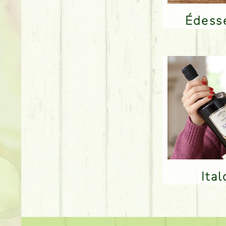
Édes
Ita