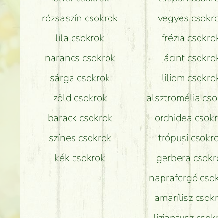
rózsaszín csokrok
vegyes csokr
lila csokrok
frézia csokro
narancs csokrok
jácint csokro
sárga csokrok
liliom csokro
zöld csokrok
alsztromélia cso
barack csokrok
orchidea csok
színes csokrok
trópusi csokr
kék csokrok
gerbera csokr
napraforgó cso
amarílisz csok
liziantusz csok