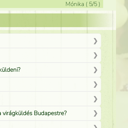
Mónika
(
5
/5
)
küldeni?
 a virágküldés Budapestre?