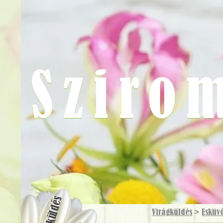
Sziro
Virágküldés
Virágküldés
>
Esküv