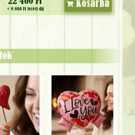
22 460 Ft
Kosárba
+ 8 000 Ft letéti díj
ztok