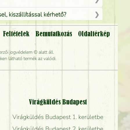
, kiszállítással kérhető?
Feltételek
Bemutatkozás
Oldaltérkép
lítsák?
rzői jogvédelem © alatt áll.
rabb kiszállítani?
ken látható termék az valódi.
Virágküldés Budapest
Virágküldés Budapest 1. kerületbe
Virágküldés Budapest 2. kerületbe