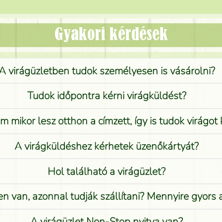
Gyakori kérdések
A virágüzletben tudok személyesen is vásárolni?
Tudok időpontra kérni virágküldést?
 mikor lesz otthon a címzett, így is tudok virágot 
A virágküldéshez kérhetek üzenőkártyát?
Hol található a virágüzlet?
n van, azonnal tudják szállítani? Mennyire gyors
A virágüzlet Non-Stop nyitva van?