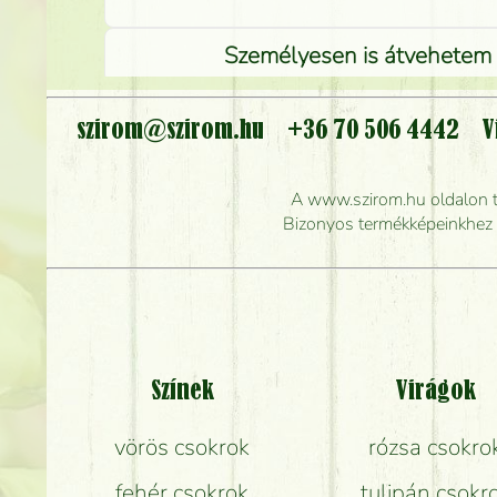
Személyesen is átvehetem a
szirom@szirom.hu
+36 70 506 4442
V
Meddig r
A www.szirom.hu oldalon tal
Mennyire gyorsan tu
Bizonyos termékképeinkhez ha
Színek
Virágok
vörös csokrok
rózsa csokro
fehér csokrok
tulipán csokr