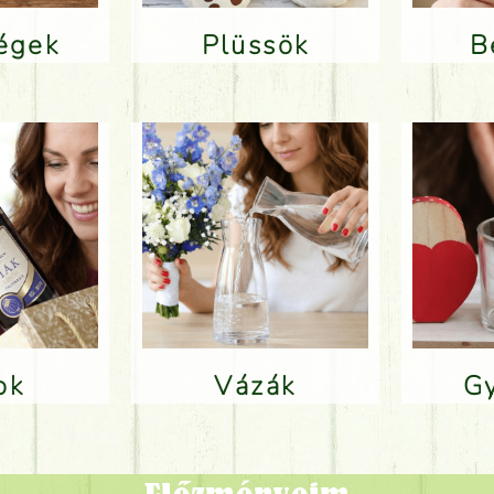
ségek
Plüssök
lok
Vázák