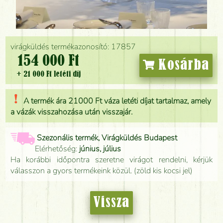
virágküldés termékazonosító: 17857
154 000 Ft
Kosárba
+ 21 000 Ft letéti díj
A termék ára 21000 Ft váza letéti díjat tartalmaz, amely
a vázák visszahozása után visszajár.
Szezonális termék, Virágküldés Budapest
Elérhetőség:
június, július
Ha korábbi időpontra szeretne virágot rendelni, kérjük
válasszon a gyors termékeink közül. (zöld kis kocsi jel)
Vissza