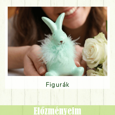
Figurák
Előzményeim