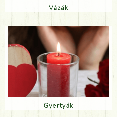
Vázák
Gyertyák