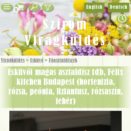
English
Deutsch
0
Szirom
Virágküldés
Virágküldés
>
Esküvő
>
Főasztaldíszek
Esküvői magas asztaldísz 1db, Félix
kitchen Budapest (hortenizia,
rózsa, peónia, liziantusz, rózsaszín,
fehér)