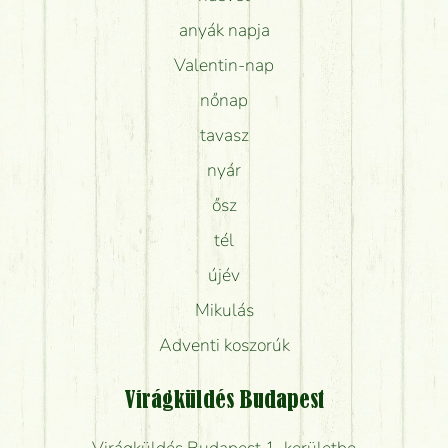
anyák napja
Valentin-nap
nőnap
tavasz
nyár
ősz
tél
újév
Mikulás
Adventi koszorúk
Virágküldés Budapest
Virágküldés Budapest 1. kerületbe