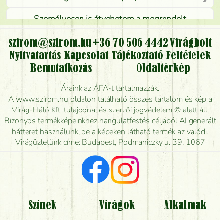
Személyesen is átvehetem a megrendelt
virágcsokrot, vagy csak virágküldéssel, kiszállítással
kérhető?
szirom@szirom.hu
+36 70 506 4442
Virágbolt
Nyitvatartás
Kapcsolat
Tájékoztató
Feltételek
Vidékre is lehet rendelni?
Bemutatkozás
Oldaltérkép
Meddig rendelhetek virágküldést úgy, hogy még ma
Áraink az ÁFA-t tartalmazzák.
kiszállítsák?
A www.szirom.hu oldalon található összes tartalom és kép a
Virág-Háló Kft. tulajdona, és szerzői jogvédelem © alatt áll.
Mennyire gyorsan tudják elkészíteni a csokrot, és
Bizonyos termékképeinkhez hangulatfestés céljából AI generált
mikor tudják leghamarabb kiszállítani?
hátteret használunk, de a képeken látható termék az valódi.
Virágüzletünk címe: Budapest, Podmaniczky u. 39. 1067
Vörös rózsát keresek, van önöknél?
Milyen visszajelzést kapok a virágküldésről?
Tényleg azt kapom, ami a képen van?
Színek
Virágok
Alkalmak
Mit kell tudni a virágcsokrok szállításáról?