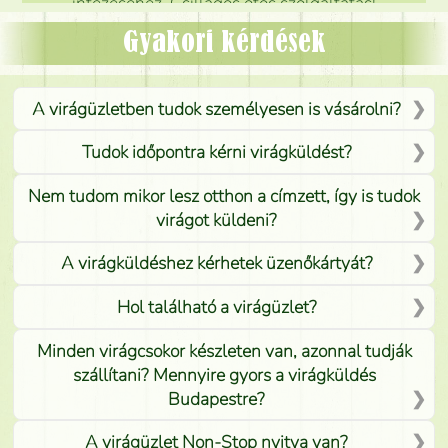
intézéséhez. Csillagos ötös szolgáltatás!
Mónika
(
5
/5
)
Gyakori kérdések
A virágüzletben tudok személyesen is vásárolni?
Tudok időpontra kérni virágküldést?
Nem tudom mikor lesz otthon a címzett, így is tudok
virágot küldeni?
A virágküldéshez kérhetek üzenőkártyát?
Hol található a virágüzlet?
Minden virágcsokor készleten van, azonnal tudják
szállítani? Mennyire gyors a virágküldés
Budapestre?
A virágüzlet Non-Stop nyitva van?