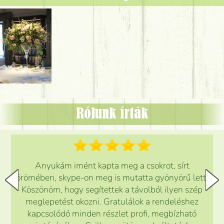
Rólunk írták
Anyukám imént kapta meg a csokrot, sírt
örömében, skype-on meg is mutatta gyönyörű lett.
Köszönöm, hogy segítettek a távolból ilyen szép
meglepetést okozni. Gratulálok a rendeléshez
kapcsolódó minden részlet profi, megbízható