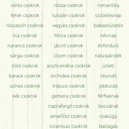
vörös csokrok
rózsa csokrok
romantika
Hogy marad a lehető legtovább friss a csokor?
fehér csokrok
tulipán csokrok
születésnap
Tudok adventi koszorút vásárolni boltban?
rózsaszín csokrok
vegyes csokrok
babaszületés
lila csokrok
frézia csokrok
névnap
narancs csokrok
jácint csokrok
évforduló
sárga csokrok
liliom csokrok
nászajándék
zöld csokrok
alsztromélia csokrok
üzleti
barack csokrok
orchidea csokrok
részvét
színes csokrok
trópusi csokrok
jobbulás
kék csokrok
gerbera csokrok
férfiaknak
napraforgó csokrok
bocsánat
amarílisz csokrok
csakúgy
liziantusz csokrok
ballagás