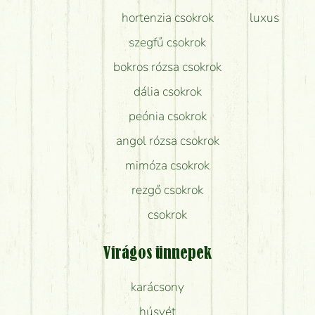
hortenzia csokrok
luxus
szegfű csokrok
bokros rózsa csokrok
dália csokrok
peónia csokrok
angol rózsa csokrok
mimóza csokrok
rezgő csokrok
csokrok
Virágos ünnepek
karácsony
húsvét