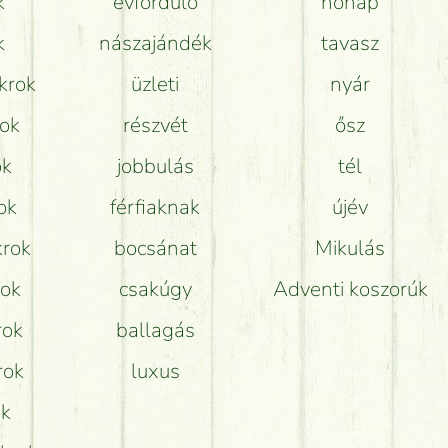
k
évforduló
nőnap
k
nászajándék
tavasz
krok
üzleti
nyár
rok
részvét
ősz
ok
jobbulás
tél
ok
férfiaknak
újév
krok
bocsánat
Mikulás
rok
csakúgy
Adventi koszorúk
rok
ballagás
rok
luxus
ok