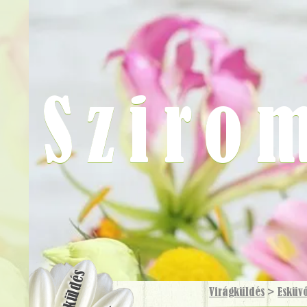
Sziro
Virágküldés
Virágküldés
>
Esküv