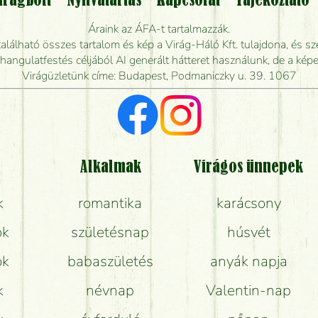
irágbolt
Nyitvatartás
Kapcsolat
Tájékoztató
endelhetek virágküldést úgy, hogy még ma kiszál
Áraink az ÁFA-t tartalmazzák.
álható összes tartalom és kép a Virág-Háló Kft. tulajdona, és sze
dják elkészíteni a csokrot, és mikor tudják leghama
ngulatfestés céljából AI generált hátteret használunk, de a képe
Virágüzletünk címe: Budapest, Podmaniczky u. 39. 1067
Vörös rózsát keresek, van önöknél?
Milyen visszajelzést kapok a virágküldésről?
Tényleg azt kapom, ami a képen van?
Alkalmak
Virágos ünnepek
k
romantika
karácsony
Mit kell tudni a virágcsokrok szállításáról?
ok
születésnap
húsvét
Hogy marad a lehető legtovább friss a csokor?
ok
babaszületés
anyák napja
Tudok adventi koszorút vásárolni boltban?
k
névnap
Valentin-nap