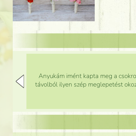
Anyukám imént kapta meg a csokrot,
távolból ilyen szép meglepetést okoz