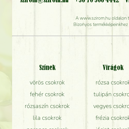
szirom@szirom.hu
+36 70 506 4442
V
Meddig r
A www.szirom.hu oldalon tal
Mennyire gyorsan tu
Bizonyos termékképeinkhez ha
Színek
Virágok
vörös csokrok
rózsa csokro
fehér csokrok
tulipán csokr
rózsaszín csokrok
vegyes csokr
lila csokrok
frézia csokro