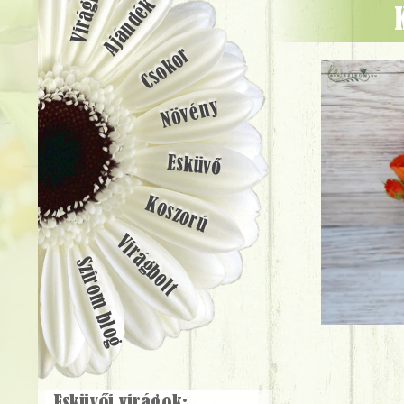
Ajándék
Csokor
Növény
Esküvő
Koszorú
Virágbolt
Szirom blog