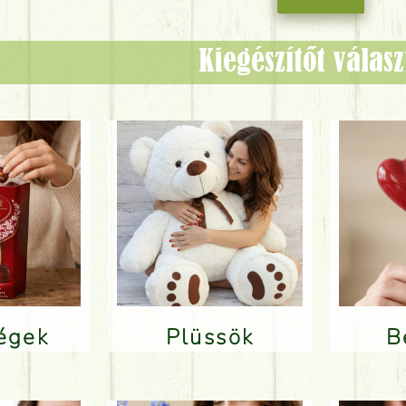
Kiegészítőt válas
ségek
Plüssök