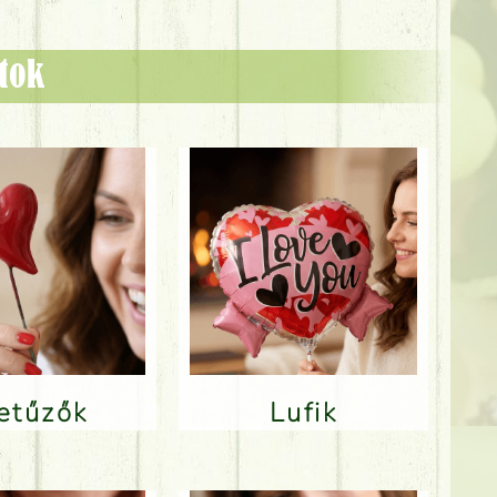
ztok
Betűzők
Lufik