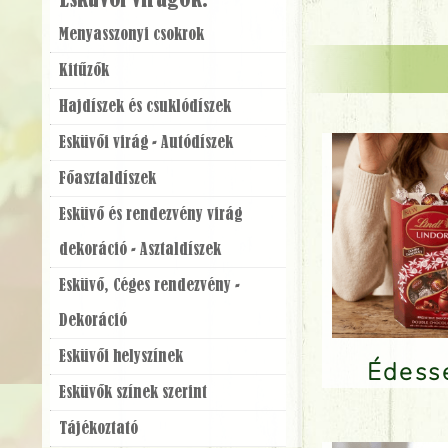
Esküvői virágok:
Menyasszonyi csokrok
Kitűzők
Hajdíszek és csuklódíszek
Esküvői virág - Autódíszek
Főasztaldíszek
Esküvő és rendezvény virág
dekoráció - Asztaldíszek
Esküvő, Céges rendezvény -
Dekoráció
Esküvői helyszínek
Édes
Esküvők színek szerint
Tájékoztató