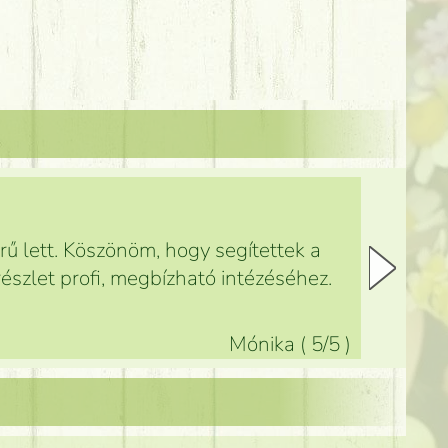
ű lett. Köszönöm, hogy segítettek a
észlet profi, megbízható intézéséhez.
Mónika
(
5
/5
)