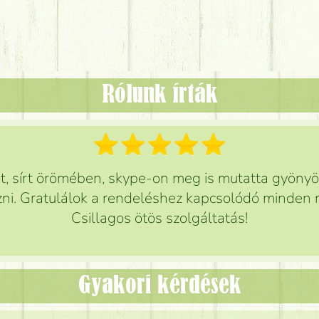
Rólunk írták
 sírt örömében, skype-on meg is mutatta gyönyör
ni. Gratulálok a rendeléshez kapcsolódó minden r
Csillagos ötös szolgáltatás!
Gyakori kérdések