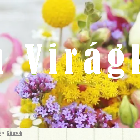
m Virág
ő
>
Kitűzők