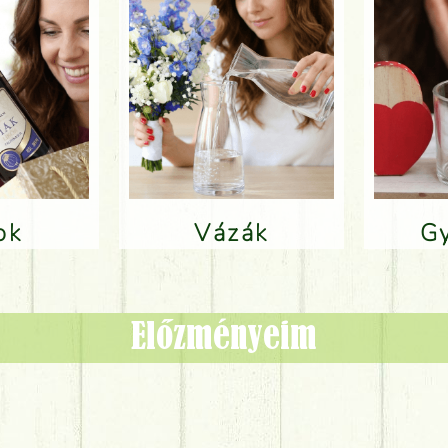
lok
Vázák
Előzményeim