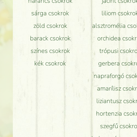
narancs csokrok
jácint csokro
sárga csokrok
liliom csokro
zöld csokrok
alsztromélia cso
barack csokrok
orchidea csok
színes csokrok
trópusi csokr
kék csokrok
gerbera csokr
napraforgó cso
amarílisz csok
liziantusz csok
hortenzia csok
szegfű csokr