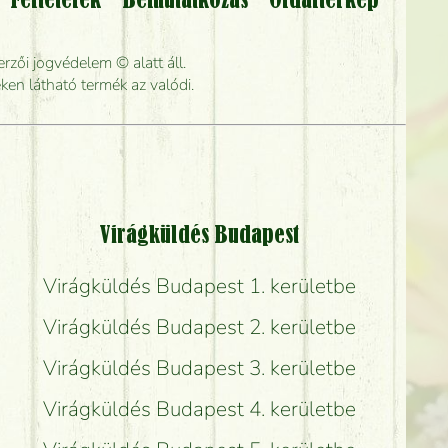
Feltételek
Bemutatkozás
Oldaltérkép
lítsák?
rzői jogvédelem © alatt áll.
rabb kiszállítani?
ken látható termék az valódi.
Virágküldés Budapest
Virágküldés Budapest 1. kerületbe
Virágküldés Budapest 2. kerületbe
Virágküldés Budapest 3. kerületbe
Virágküldés Budapest 4. kerületbe