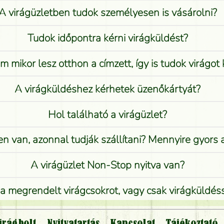
A virágüzletben tudok személyesen is vásárolni?
Tudok időpontra kérni virágküldést?
 mikor lesz otthon a címzett, így is tudok virágot 
A virágküldéshez kérhetek üzenőkártyát?
Hol található a virágüzlet?
n van, azonnal tudják szállítani? Mennyire gyors
A virágüzlet Non-Stop nyitva van?
 megrendelt virágcsokrot, vagy csak virágküldéssel
Vidékre is lehet rendelni?