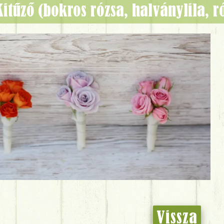
Kitűző (bokros rózsa, halványlila, 
Vissza