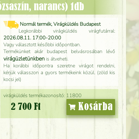
rózsaszín, narancs) 1db
Normál termék, Virágküldés Budapest
Legkorábbi virágküldés virágfutárral:
2026.08.11. 17:00-20:00
Vagy választott későbbi időpontban.
Termékünket akár budapest belvásrosában lévő
virágüzletünkben
is átveheti.
Ha korábbi időpontra szeretne virágot rendelni,
kérjük válasszon a gyors termékeink közül. (zöld kis
kocsi jel)
virágküldés termékazonosító: 11800
Kosárba
2 700 Ft