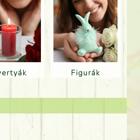
Gyertyák
Figurák