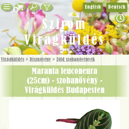
English
Deutsch
0
Szirom
Virágküldés
Virágküldés
>
Dísznövény
>
Zöld szobanövények
Maranta leuconeura
(25cm) - szobanövény -
Virágküldés Budapesten