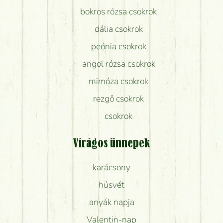
bokros rózsa csokrok
dália csokrok
peónia csokrok
angol rózsa csokrok
mimóza csokrok
rezgő csokrok
csokrok
Virágos ünnepek
karácsony
húsvét
anyák napja
Valentin-nap