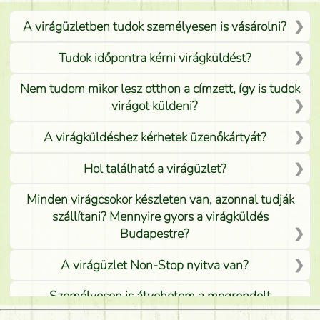
A virágüzletben tudok személyesen is vásárolni?
Tudok időpontra kérni virágküldést?
Nem tudom mikor lesz otthon a címzett, így is tudok
virágot küldeni?
A virágküldéshez kérhetek üzenőkártyát?
Hol található a virágüzlet?
Minden virágcsokor készleten van, azonnal tudják
szállítani? Mennyire gyors a virágküldés
Budapestre?
A virágüzlet Non-Stop nyitva van?
Személyesen is átvehetem a megrendelt
virágcsokrot, vagy csak virágküldéssel, kiszállítással