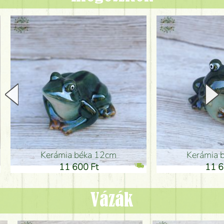
Kerámia béka 12cm
Kerámia bé
11 600 Ft
11 600
Vázák