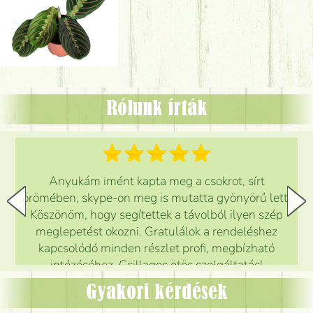
Rólunk írták
Anyukám imént kapta meg a csokrot, sírt
örömében, skype-on meg is mutatta gyönyörű lett.
Köszönöm, hogy segítettek a távolból ilyen szép
meglepetést okozni. Gratulálok a rendeléshez
kapcsolódó minden részlet profi, megbízható
intézéséhez. Csillagos ötös szolgáltatás!
Mónika
(
5
/5
)
Gyakori kérdések