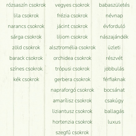
Tudok adventi koszorút vásárolni boltban?
rózsaszín csokrok
vegyes csokrok
babaszületés
lila csokrok
frézia csokrok
névnap
narancs csokrok
jácint csokrok
évforduló
sárga csokrok
liliom csokrok
nászajándék
zöld csokrok
alsztromélia csokrok
üzleti
barack csokrok
orchidea csokrok
részvét
színes csokrok
trópusi csokrok
jobbulás
kék csokrok
gerbera csokrok
férfiaknak
napraforgó csokrok
bocsánat
amarílisz csokrok
csakúgy
liziantusz csokrok
ballagás
hortenzia csokrok
luxus
szegfű csokrok