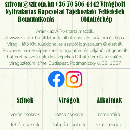
kérhető?
szirom@szirom.hu
+36 70 506 4442
Virágbolt
Nyitvatartás
Kapcsolat
Tájékoztató
Feltételek
Vidékre is lehet rendelni?
Bemutatkozás
Oldaltérkép
Meddig rendelhetek virágküldést úgy, hogy még ma
Áraink az ÁFA-t tartalmazzák.
kiszállítsák?
A www.szirom.hu oldalon található összes tartalom és kép a
Virág-Háló Kft. tulajdona, és szerzői jogvédelem © alatt áll.
Mennyire gyorsan tudják elkészíteni a csokrot, és
Bizonyos termékképeinkhez hangulatfestés céljából AI generált
mikor tudják leghamarabb kiszállítani?
hátteret használunk, de a képeken látható termék az valódi.
Virágüzletünk címe: Budapest, Podmaniczky u. 39. 1067
Vörös rózsát keresek, van önöknél?
Milyen visszajelzést kapok a virágküldésről?
Tényleg azt kapom, ami a képen van?
Színek
Virágok
Alkalmak
Mit kell tudni a virágcsokrok szállításáról?
vörös csokrok
rózsa csokrok
romantika
Hogy marad a lehető legtovább friss a csokor?
fehér csokrok
tulipán csokrok
születésnap