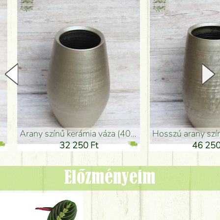
arany színű kerámia váza (40x26cm)
hosszú arany színű padlóváza
32 250 Ft
46 250 Ft
Előzményeim