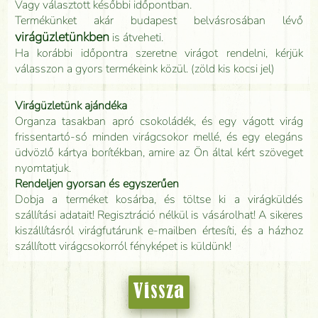
Vagy választott későbbi időpontban.
Termékünket akár budapest belvásrosában lévő
virágüzletünkben
is átveheti.
Ha korábbi időpontra szeretne virágot rendelni, kérjük
válasszon a gyors termékeink közül. (zöld kis kocsi jel)
Virágüzletünk ajándéka
Organza tasakban apró csokoládék, és egy vágott virág
frissentartó-só minden virágcsokor mellé, és egy elegáns
üdvözlő kártya borítékban, amire az Ön által kért szöveget
nyomtatjuk.
Rendeljen gyorsan és egyszerűen
Dobja a terméket kosárba, és töltse ki a virágküldés
szállítási adatait! Regisztráció nélkül is vásárolhat! A sikeres
kiszállításról virágfutárunk e-mailben értesíti, és a házhoz
szállított virágcsokorról fényképet is küldünk!
Vissza