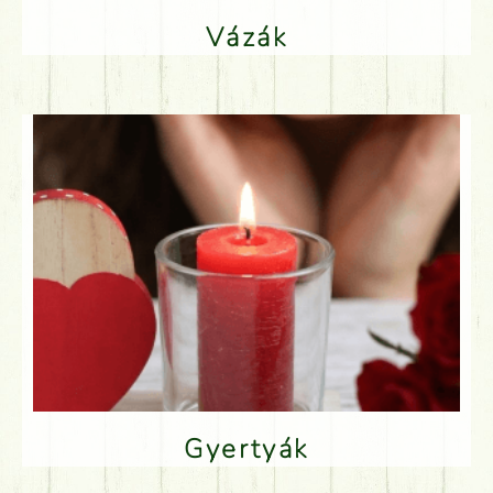
Vázák
Gyertyák