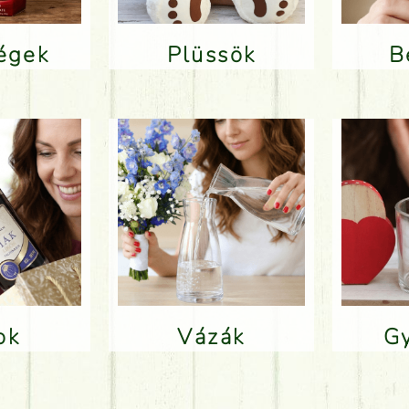
ségek
Plüssök
lok
Vázák