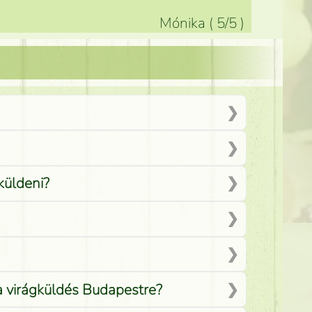
Mónika
(
5
/5
)
küldeni?
 a virágküldés Budapestre?