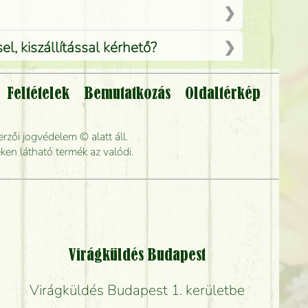
, kiszállítással kérhető?
Feltételek
Bemutatkozás
Oldaltérkép
lítsák?
rzői jogvédelem © alatt áll.
rabb kiszállítani?
ken látható termék az valódi.
Virágküldés Budapest
Virágküldés Budapest 1. kerületbe