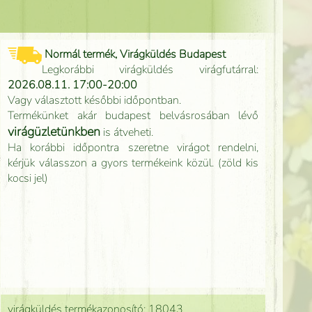
Normál termék, Virágküldés Budapest
Legkorábbi virágküldés virágfutárral:
2026.08.11. 17:00-20:00
Vagy választott későbbi időpontban.
Termékünket akár budapest belvásrosában lévő
virágüzletünkben
is átveheti.
Ha korábbi időpontra szeretne virágot rendelni,
kérjük válasszon a gyors termékeink közül. (zöld kis
kocsi jel)
virágküldés termékazonosító: 18043