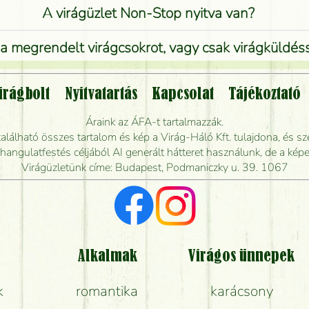
A virágüzlet Non-Stop nyitva van?
 megrendelt virágcsokrot, vagy csak virágküldéssel
Vidékre is lehet rendelni?
irágbolt
Nyitvatartás
Kapcsolat
Tájékoztató
endelhetek virágküldést úgy, hogy még ma kiszál
Áraink az ÁFA-t tartalmazzák.
álható összes tartalom és kép a Virág-Háló Kft. tulajdona, és sze
dják elkészíteni a csokrot, és mikor tudják leghama
ngulatfestés céljából AI generált hátteret használunk, de a képe
Virágüzletünk címe: Budapest, Podmaniczky u. 39. 1067
Vörös rózsát keresek, van önöknél?
Milyen visszajelzést kapok a virágküldésről?
Tényleg azt kapom, ami a képen van?
Alkalmak
Virágos ünnepek
k
romantika
karácsony
Mit kell tudni a virágcsokrok szállításáról?