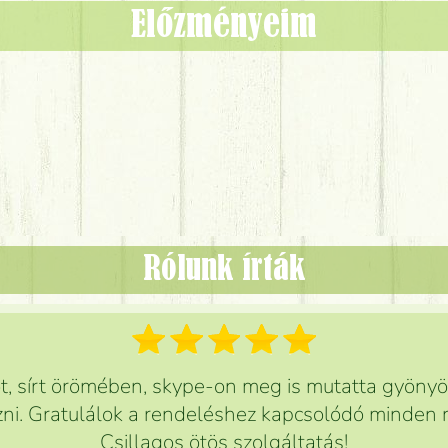
Előzményeim
Rólunk írták
 sírt örömében, skype-on meg is mutatta gyönyör
ni. Gratulálok a rendeléshez kapcsolódó minden r
Csillagos ötös szolgáltatás!