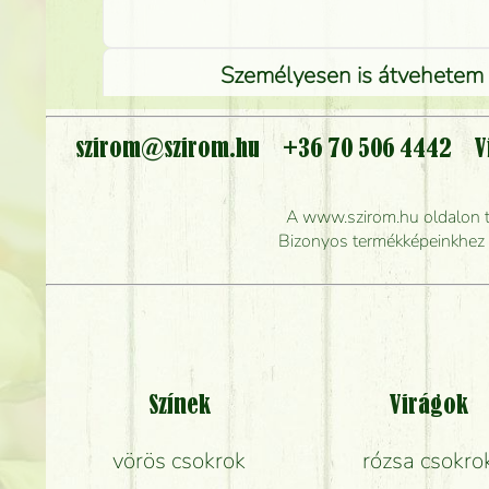
Személyesen is átvehetem a
szirom@szirom.hu
+36 70 506 4442
V
Meddig r
A www.szirom.hu oldalon tal
Mennyire gyorsan tu
Bizonyos termékképeinkhez ha
Színek
Virágok
vörös csokrok
rózsa csokro