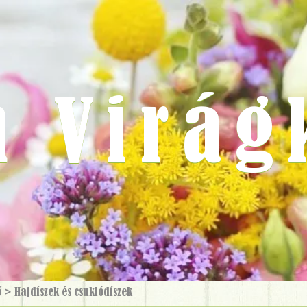
m Virág
ő
>
Hajdíszek és csuklódíszek