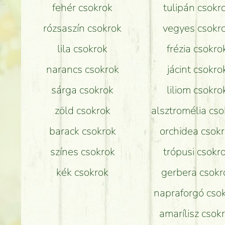
fehér csokrok
tulipán csokr
rózsaszín csokrok
vegyes csokr
lila csokrok
frézia csokro
narancs csokrok
jácint csokro
sárga csokrok
liliom csokro
zöld csokrok
alsztromélia cso
barack csokrok
orchidea csok
színes csokrok
trópusi csokr
kék csokrok
gerbera csokr
napraforgó cso
amarílisz csok