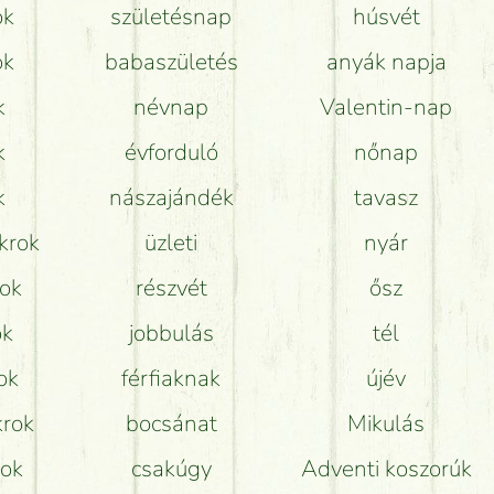
ok
születésnap
húsvét
Hogy marad a lehető legtovább friss a csokor?
ok
babaszületés
anyák napja
Tudok adventi koszorút vásárolni boltban?
k
névnap
Valentin-nap
k
évforduló
nőnap
k
nászajándék
tavasz
krok
üzleti
nyár
rok
részvét
ősz
ok
jobbulás
tél
ok
férfiaknak
újév
krok
bocsánat
Mikulás
rok
csakúgy
Adventi koszorúk