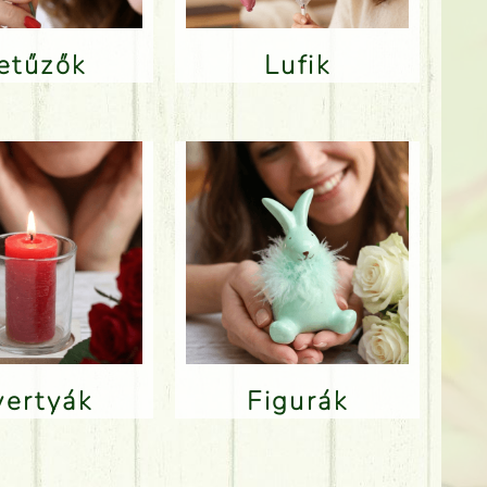
Betűzők
Lufik
Gyertyák
Figurák