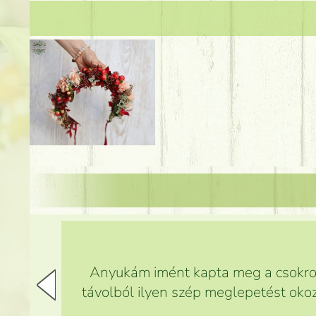
Anyukám imént kapta meg a csokrot,
távolból ilyen szép meglepetést okoz