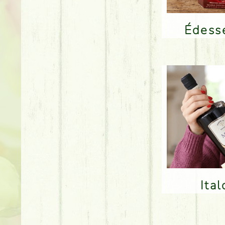
Édes
Ita