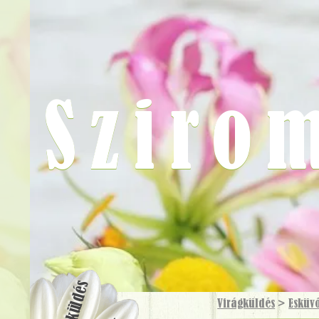
Sziro
Virágküldés
Virágküldés
>
Esküv