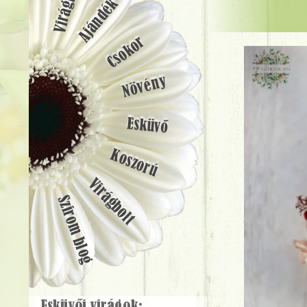
Ajándék
Csokor
Növény
Esküvő
Koszorú
Virágbolt
Szirom blog