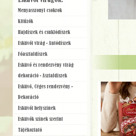
Esküvői virágok:
Menyasszonyi csokrok
Kitűzők
Hajdíszek és csuklódíszek
Esküvői virág - Autódíszek
Főasztaldíszek
Esküvő és rendezvény virág
dekoráció - Asztaldíszek
Esküvő, Céges rendezvény -
Dekoráció
Esküvői helyszínek
Esküvők színek szerint
Tájékoztató