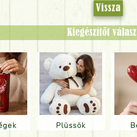
Vissza
Kiegészítőt válas
ségek
Plüssök