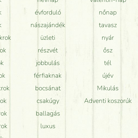
k
évforduló
nőnap
k
nászajándék
tavasz
krok
üzleti
nyár
rok
részvét
ősz
ok
jobbulás
tél
ok
férfiaknak
újév
krok
bocsánat
Mikulás
rok
csakúgy
Adventi koszorúk
rok
ballagás
rok
luxus