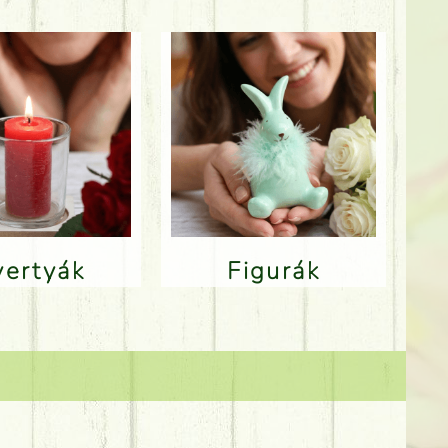
Gyertyák
Figurák