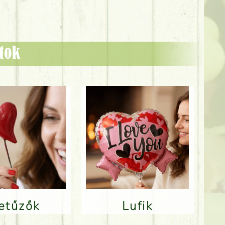
ztok
Betűzők
Lufik