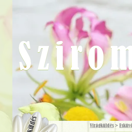
Sziro
Virágküldés
Virágküldés
>
Esküv