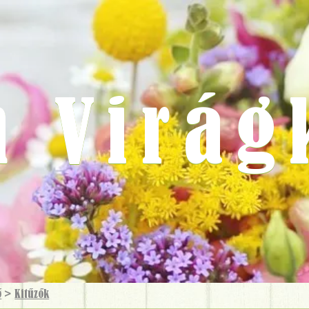
m Virág
ő
>
Kitűzők