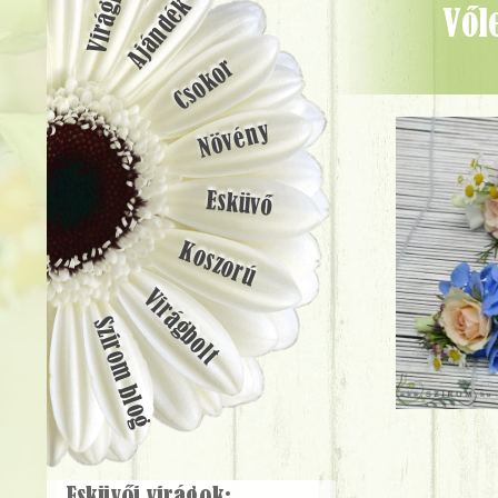
Ajándék
Vőlegény kitűző hortenziából (hortenzia, wax, rózsa, liziantusz,
Csokor
Növény
Esküvő
Koszorú
Virágbolt
Szirom blog