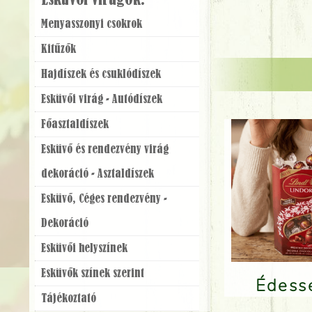
Esküvői virágok:
Menyasszonyi csokrok
Kitűzők
Hajdíszek és csuklódíszek
Esküvői virág - Autódíszek
Főasztaldíszek
Esküvő és rendezvény virág
dekoráció - Asztaldíszek
Esküvő, Céges rendezvény -
Dekoráció
Esküvői helyszínek
Esküvők színek szerint
Édes
Tájékoztató