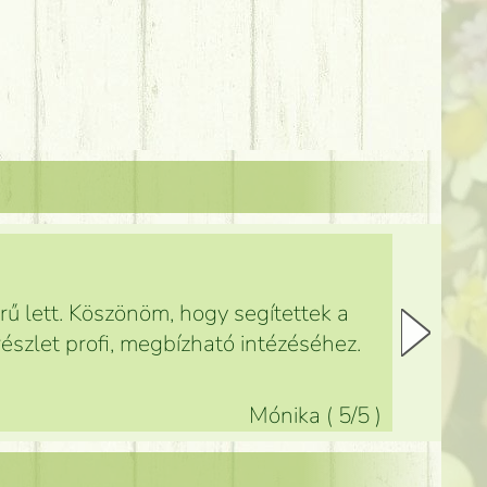
ű lett. Köszönöm, hogy segítettek a
észlet profi, megbízható intézéséhez.
Mónika
(
5
/5
)