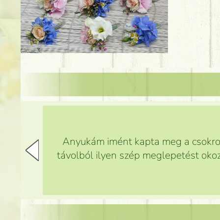
Anyukám imént kapta meg a csokrot,
távolból ilyen szép meglepetést okoz