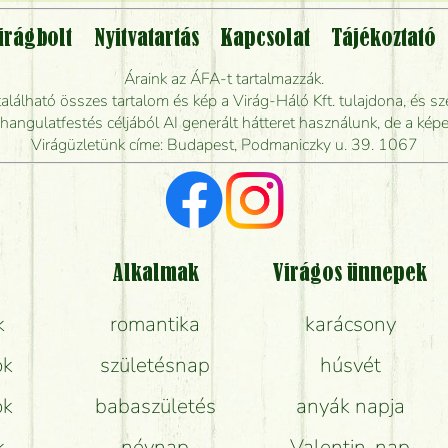
Vidékre is lehet rendelni?
irágbolt
Nyitvatartás
Kapcsolat
Tájékoztató
endelhetek virágküldést úgy, hogy még ma kiszál
Áraink az ÁFA-t tartalmazzák.
álható összes tartalom és kép a Virág-Háló Kft. tulajdona, és sze
dják elkészíteni a csokrot, és mikor tudják leghama
ngulatfestés céljából AI generált hátteret használunk, de a képe
Virágüzletünk címe: Budapest, Podmaniczky u. 39. 1067
Vörös rózsát keresek, van önöknél?
Milyen visszajelzést kapok a virágküldésről?
Tényleg azt kapom, ami a képen van?
Alkalmak
Virágos ünnepek
k
romantika
karácsony
Mit kell tudni a virágcsokrok szállításáról?
ok
születésnap
húsvét
Hogy marad a lehető legtovább friss a csokor?
ok
babaszületés
anyák napja
Tudok adventi koszorút vásárolni boltban?
k
névnap
Valentin-nap