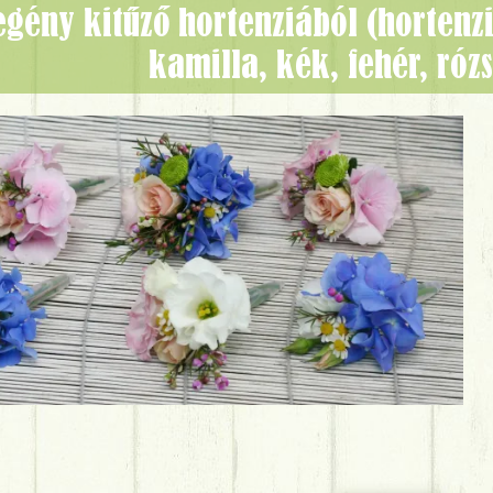
kamilla, kék, fehér, róz