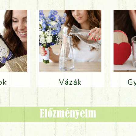
lok
Vázák
Előzményeim