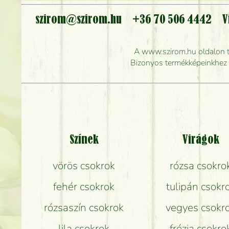
szirom@szirom.hu
+36 70 506 4442
V
Meddig r
A www.szirom.hu oldalon tal
Mennyire gyorsan tu
Bizonyos termékképeinkhez ha
Színek
Virágok
vörös csokrok
rózsa csokro
fehér csokrok
tulipán csokr
rózsaszín csokrok
vegyes csokr
lila csokrok
frézia csokro