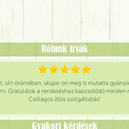
Rólunk írták
 sírt örömében, skype-on meg is mutatta gyönyör
ni. Gratulálok a rendeléshez kapcsolódó minden r
Csillagos ötös szolgáltatás!
Gyakori kérdések