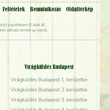
Feltételek
Bemutatkozás
Oldaltérkép
lítsák?
rzői jogvédelem © alatt áll.
rabb kiszállítani?
ken látható termék az valódi.
Virágküldés Budapest
Virágküldés Budapest 1. kerületbe
Virágküldés Budapest 2. kerületbe
Virágküldés Budapest 3. kerületbe
Virágküldés Budapest 4. kerületbe