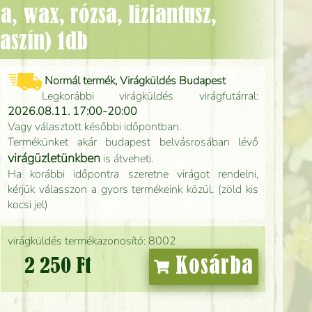
saszín) 1db
Normál termék, Virágküldés Budapest
Legkorábbi virágküldés virágfutárral:
2026.08.11. 17:00-20:00
Vagy választott későbbi időpontban.
Termékünket akár budapest belvásrosában lévő
virágüzletünkben
is átveheti.
Ha korábbi időpontra szeretne virágot rendelni,
kérjük válasszon a gyors termékeink közül. (zöld kis
kocsi jel)
virágküldés termékazonosító: 8002
Kosárba
2 250 Ft