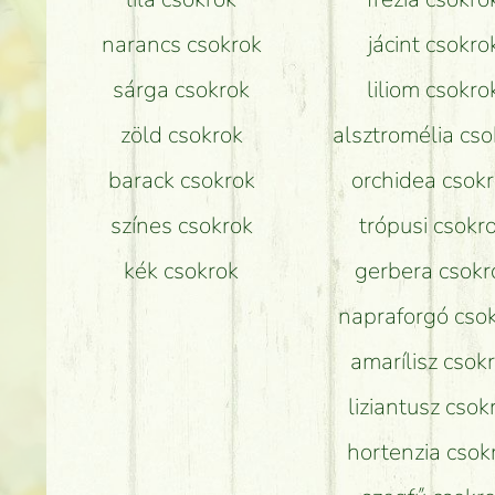
narancs csokrok
jácint csokro
sárga csokrok
liliom csokro
zöld csokrok
alsztromélia cso
barack csokrok
orchidea csok
színes csokrok
trópusi csokr
kék csokrok
gerbera csokr
napraforgó cso
amarílisz csok
liziantusz csok
hortenzia csok