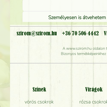
Személyesen is átvehetem a
szirom@szirom.hu
+36 70 506 4442
V
Meddig r
A www.szirom.hu oldalon tal
Mennyire gyorsan tu
Bizonyos termékképeinkhez ha
Színek
Virágok
vörös csokrok
rózsa csokro