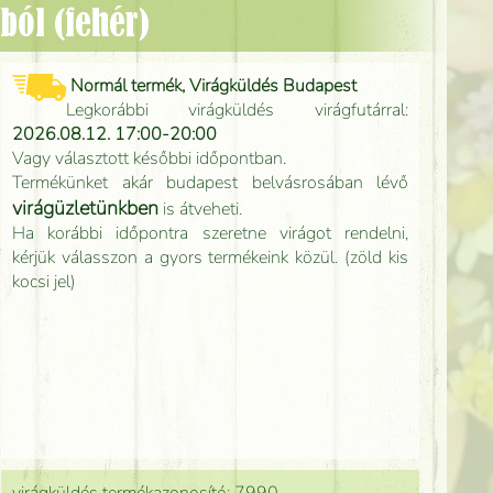
ból (fehér)
Normál termék, Virágküldés Budapest
Legkorábbi virágküldés virágfutárral:
2026.08.12. 17:00-20:00
Vagy választott későbbi időpontban.
Termékünket akár budapest belvásrosában lévő
virágüzletünkben
is átveheti.
Ha korábbi időpontra szeretne virágot rendelni,
kérjük válasszon a gyors termékeink közül. (zöld kis
kocsi jel)
virágküldés termékazonosító: 7990