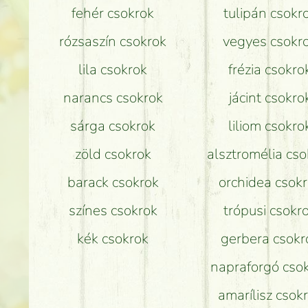
fehér csokrok
tulipán csokr
rózsaszín csokrok
vegyes csokr
lila csokrok
frézia csokro
narancs csokrok
jácint csokro
sárga csokrok
liliom csokro
zöld csokrok
alsztromélia cso
barack csokrok
orchidea csok
színes csokrok
trópusi csokr
kék csokrok
gerbera csokr
napraforgó cso
amarílisz csok