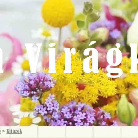
m Virág
ő
>
Kitűzők