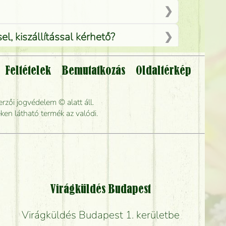
, kiszállítással kérhető?
Feltételek
Bemutatkozás
Oldaltérkép
lítsák?
rzői jogvédelem © alatt áll.
rabb kiszállítani?
ken látható termék az valódi.
Virágküldés Budapest
Virágküldés Budapest 1. kerületbe