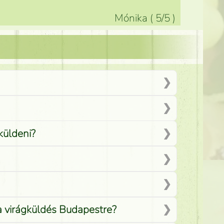
Mónika
(
5
/5
)
küldeni?
 a virágküldés Budapestre?