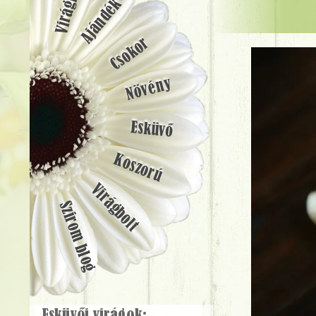
Ajándék
Csokor
Növény
Esküvő
Koszorú
Virágbolt
Szirom blog