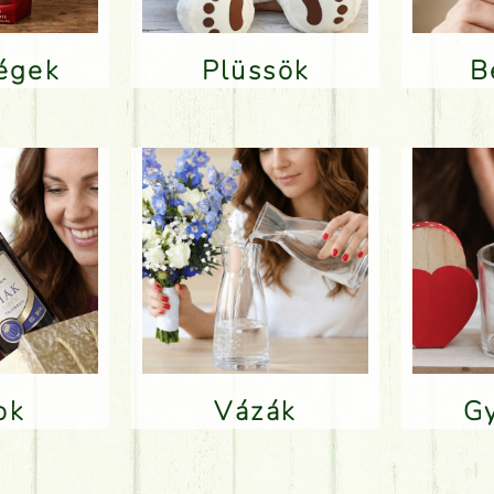
ségek
Plüssök
lok
Vázák