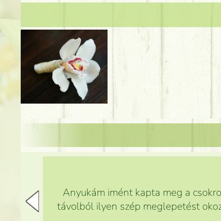
Anyukám imént kapta meg a csokrot,
távolból ilyen szép meglepetést okoz