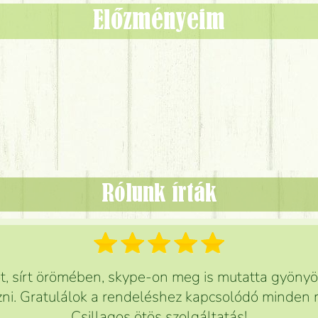
Előzményeim
Rólunk írták
 sírt örömében, skype-on meg is mutatta gyönyör
ni. Gratulálok a rendeléshez kapcsolódó minden r
Csillagos ötös szolgáltatás!