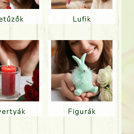
Betűzők
Lufik
Gyertyák
Figurák