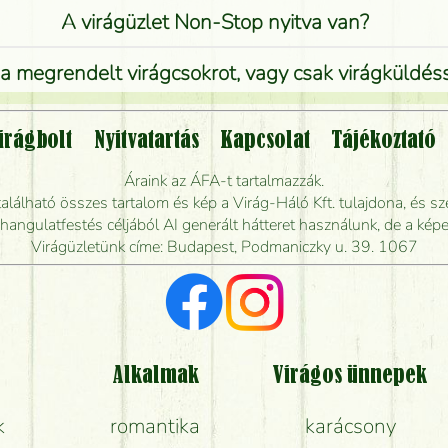
A virágüzlet Non-Stop nyitva van?
 megrendelt virágcsokrot, vagy csak virágküldéssel
Vidékre is lehet rendelni?
irágbolt
Nyitvatartás
Kapcsolat
Tájékoztató
endelhetek virágküldést úgy, hogy még ma kiszál
Áraink az ÁFA-t tartalmazzák.
álható összes tartalom és kép a Virág-Háló Kft. tulajdona, és sze
dják elkészíteni a csokrot, és mikor tudják leghama
ngulatfestés céljából AI generált hátteret használunk, de a képe
Virágüzletünk címe: Budapest, Podmaniczky u. 39. 1067
Vörös rózsát keresek, van önöknél?
Milyen visszajelzést kapok a virágküldésről?
Tényleg azt kapom, ami a képen van?
Alkalmak
Virágos ünnepek
k
romantika
karácsony
Mit kell tudni a virágcsokrok szállításáról?