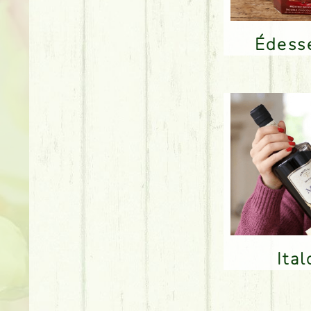
Édes
Ita