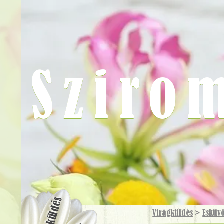
Sziro
Virágküldés
Virágküldés
>
Esküv