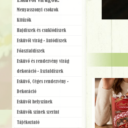
Esküvői virágok:
Menyasszonyi csokrok
Kitűzők
Hajdíszek és csuklódíszek
Esküvői virág - Autódíszek
Főasztaldíszek
Esküvő és rendezvény virág
dekoráció - Asztaldíszek
Esküvő, Céges rendezvény -
Dekoráció
Esküvői helyszínek
Esküvők színek szerint
Tájékoztató