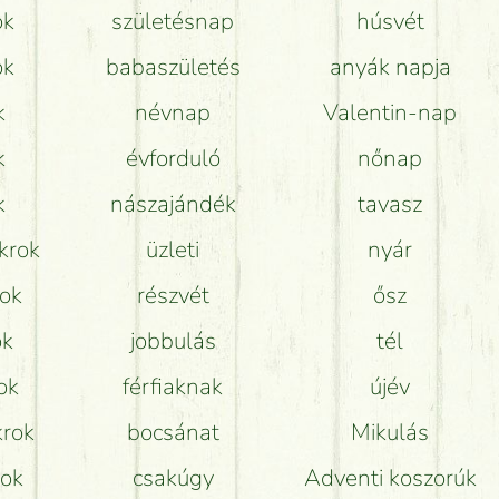
ok
születésnap
húsvét
Hogy marad a lehető legtovább friss a csokor?
ok
babaszületés
anyák napja
Tudok adventi koszorút vásárolni boltban?
k
névnap
Valentin-nap
k
évforduló
nőnap
k
nászajándék
tavasz
krok
üzleti
nyár
rok
részvét
ősz
ok
jobbulás
tél
ok
férfiaknak
újév
krok
bocsánat
Mikulás
rok
csakúgy
Adventi koszorúk