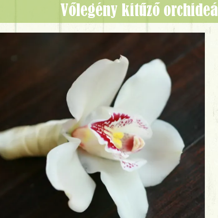
Vőlegény kitűző orchideá