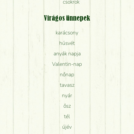
csokrok
Virágos ünnepek
karácsony
húsvét
anyák napja
Valentin-nap
nőnap
tavasz
nyár
ősz
tél
újév