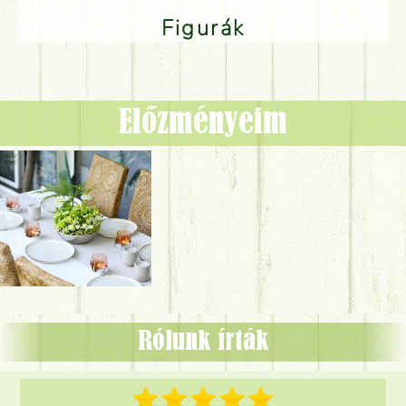
Figurák
Előzményeim
Rólunk írták