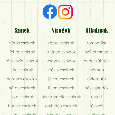
Vörös rózsát keresek, van önöknél?
Milyen visszajelzést kapok a virágküldésről?
Tényleg azt kapom, ami a képen van?
Színek
Virágok
Alkalmak
Mit kell tudni a virágcsokrok szállításáról?
vörös csokrok
rózsa csokrok
romantika
Hogy marad a lehető legtovább friss a csokor?
fehér csokrok
tulipán csokrok
születésnap
Tudok adventi koszorút vásárolni boltban?
rózsaszín csokrok
vegyes csokrok
babaszületés
lila csokrok
frézia csokrok
névnap
narancs csokrok
jácint csokrok
évforduló
sárga csokrok
liliom csokrok
nászajándék
zöld csokrok
alsztromélia csokrok
üzleti
barack csokrok
orchidea csokrok
részvét
színes csokrok
trópusi csokrok
jobbulás