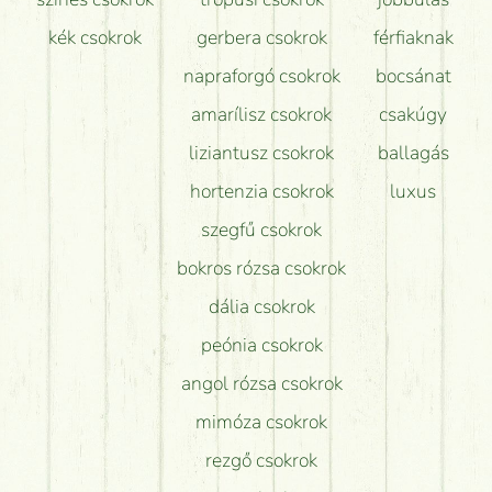
kék csokrok
gerbera csokrok
férfiaknak
napraforgó csokrok
bocsánat
amarílisz csokrok
csakúgy
liziantusz csokrok
ballagás
hortenzia csokrok
luxus
szegfű csokrok
bokros rózsa csokrok
dália csokrok
peónia csokrok
angol rózsa csokrok
mimóza csokrok
rezgő csokrok