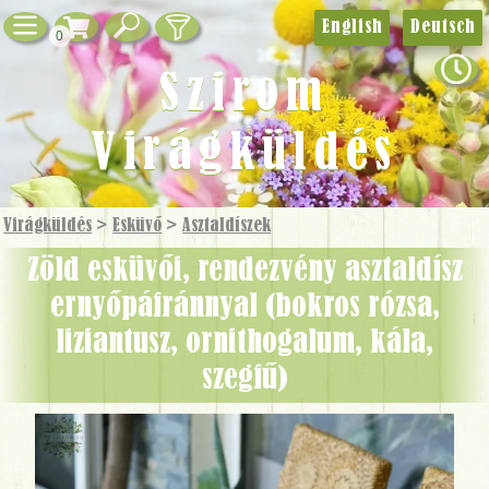
English
Deutsch
0
Szirom
Virágküldés
Virágküldés
>
Esküvő
>
Asztaldíszek
Zöld esküvői, rendezvény asztaldísz
ernyőpáfránnyal (bokros rózsa,
liziantusz, ornithogalum, kála,
szegfű)