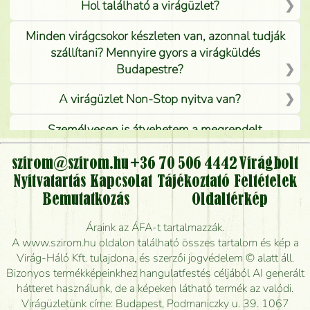
Hol található a virágüzlet?
Minden virágcsokor készleten van, azonnal tudják
szállítani? Mennyire gyors a virágküldés
Budapestre?
A virágüzlet Non-Stop nyitva van?
Személyesen is átvehetem a megrendelt
virágcsokrot, vagy csak virágküldéssel, kiszállítással
kérhető?
szirom@szirom.hu
+36 70 506 4442
Virágbolt
Nyitvatartás
Kapcsolat
Tájékoztató
Feltételek
Vidékre is lehet rendelni?
Bemutatkozás
Oldaltérkép
Meddig rendelhetek virágküldést úgy, hogy még ma
Áraink az ÁFA-t tartalmazzák.
kiszállítsák?
A www.szirom.hu oldalon található összes tartalom és kép a
Virág-Háló Kft. tulajdona, és szerzői jogvédelem © alatt áll.
Mennyire gyorsan tudják elkészíteni a csokrot, és
Bizonyos termékképeinkhez hangulatfestés céljából AI generált
mikor tudják leghamarabb kiszállítani?
hátteret használunk, de a képeken látható termék az valódi.
Virágüzletünk címe: Budapest, Podmaniczky u. 39. 1067