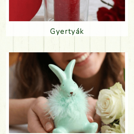
Gyertyák