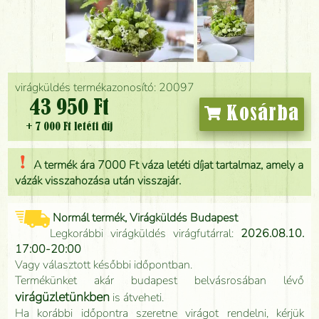
virágküldés termékazonosító: 20097
43 950 Ft
Kosárba
+ 7 000 Ft letéti díj
A termék ára 7000 Ft váza letéti díjat tartalmaz, amely a
vázák visszahozása után visszajár.
Normál termék, Virágküldés Budapest
Legkorábbi virágküldés virágfutárral:
2026.08.10.
17:00-20:00
Vagy választott későbbi időpontban.
Termékünket akár budapest belvásrosában lévő
virágüzletünkben
is átveheti.
Ha korábbi időpontra szeretne virágot rendelni, kérjük