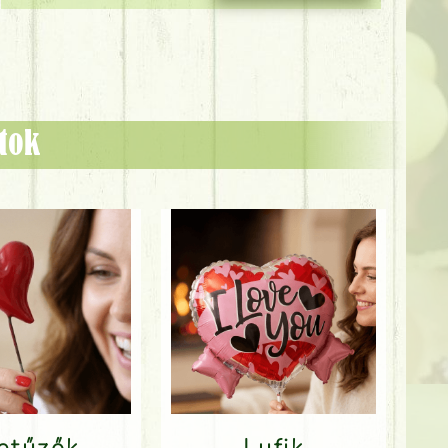
ztok
Betűzők
Lufik