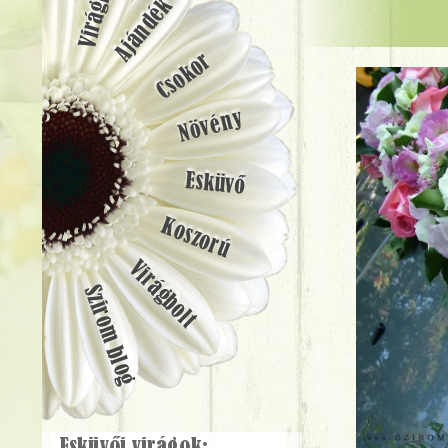
Ajándék
Csokor
Növény
Esküvő
Koszorú
Virágbolt
Szirom blog