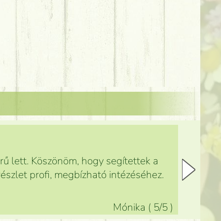
ű lett. Köszönöm, hogy segítettek a
észlet profi, megbízható intézéséhez.
Mónika
(
5
/5
)