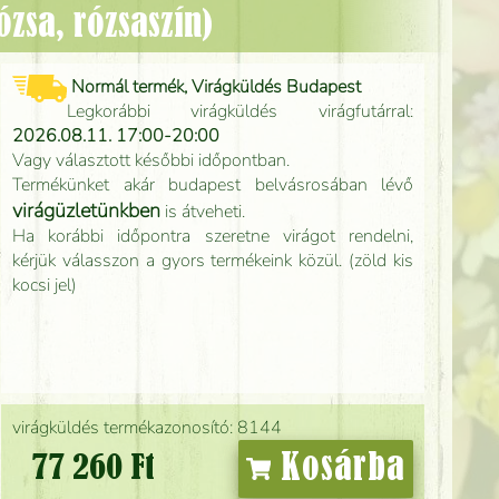
rózsa, rózsaszín)
Normál termék, Virágküldés Budapest
Legkorábbi virágküldés virágfutárral:
2026.08.11. 17:00-20:00
Vagy választott későbbi időpontban.
Termékünket akár budapest belvásrosában lévő
virágüzletünkben
is átveheti.
Ha korábbi időpontra szeretne virágot rendelni,
kérjük válasszon a gyors termékeink közül. (zöld kis
kocsi jel)
virágküldés termékazonosító: 8144
Kosárba
77 260 Ft