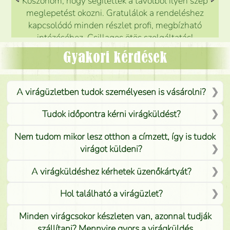
Köszönöm, hogy segítettek a távolból ilyen szép
meglepetést okozni. Gratulálok a rendeléshez
kapcsolódó minden részlet profi, megbízható
intézéséhez. Csillagos ötös szolgáltatás!
Mónika
(
5
/5
)
Gyakori kérdések
A virágüzletben tudok személyesen is vásárolni?
Tudok időpontra kérni virágküldést?
Nem tudom mikor lesz otthon a címzett, így is tudok
virágot küldeni?
A virágküldéshez kérhetek üzenőkártyát?
Hol található a virágüzlet?
Minden virágcsokor készleten van, azonnal tudják
szállítani? Mennyire gyors a virágküldés