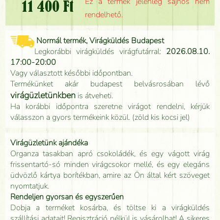
Ez a termék jelenleg sajnos nem
11 400 Ft
rendelhető.
Normál termék, Virágküldés Budapest
Legkorábbi virágküldés virágfutárral:
2026.08.10.
17:00-20:00
Vagy választott későbbi időpontban.
Termékünket akár budapest belvásrosában lévő
virágüzletünkben
is átveheti.
Ha korábbi időpontra szeretne virágot rendelni, kérjük
válasszon a gyors termékeink közül. (zöld kis kocsi jel)
Virágüzletünk ajándéka
Organza tasakban apró csokoládék, és egy vágott virág
frissentartó-só minden virágcsokor mellé, és egy elegáns
üdvözlő kártya borítékban, amire az Ön által kért szöveget
nyomtatjuk.
Rendeljen gyorsan és egyszerűen
Dobja a terméket kosárba, és töltse ki a virágküldés
szállítási adatait! Regisztráció nélkül is vásárolhat! A sikeres