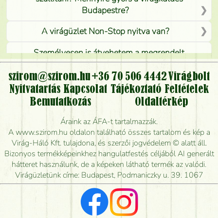
Budapestre?
A virágüzlet Non-Stop nyitva van?
Személyesen is átvehetem a megrendelt
virágcsokrot, vagy csak virágküldéssel, kiszállítással
kérhető?
szirom@szirom.hu
+36 70 506 4442
Virágbolt
Nyitvatartás
Kapcsolat
Tájékoztató
Feltételek
Vidékre is lehet rendelni?
Bemutatkozás
Oldaltérkép
Meddig rendelhetek virágküldést úgy, hogy még ma
Áraink az ÁFA-t tartalmazzák.
kiszállítsák?
A www.szirom.hu oldalon található összes tartalom és kép a
Virág-Háló Kft. tulajdona, és szerzői jogvédelem © alatt áll.
Mennyire gyorsan tudják elkészíteni a csokrot, és
Bizonyos termékképeinkhez hangulatfestés céljából AI generált
mikor tudják leghamarabb kiszállítani?
hátteret használunk, de a képeken látható termék az valódi.
Virágüzletünk címe: Budapest, Podmaniczky u. 39. 1067
Vörös rózsát keresek, van önöknél?
Milyen visszajelzést kapok a virágküldésről?