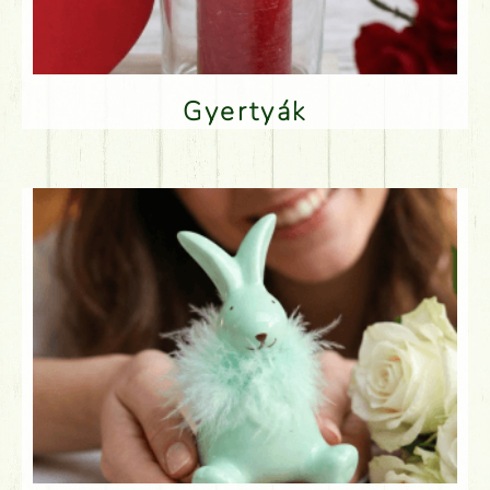
Gyertyák