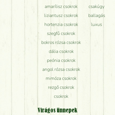
amarílisz csokrok
csakúgy
liziantusz csokrok
ballagás
hortenzia csokrok
luxus
szegfű csokrok
bokros rózsa csokrok
dália csokrok
peónia csokrok
angol rózsa csokrok
mimóza csokrok
rezgő csokrok
csokrok
Virágos ünnepek