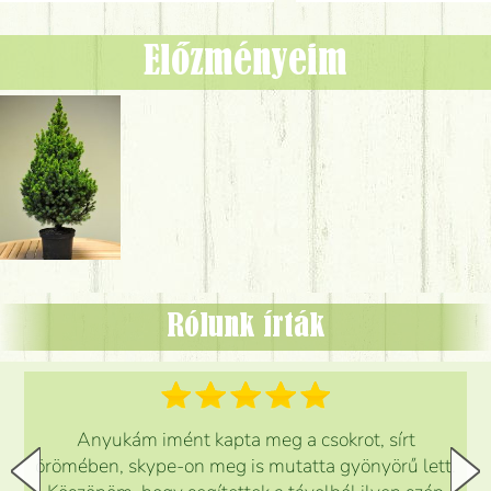
Előzményeim
Rólunk írták
Anyukám imént kapta meg a csokrot, sírt
örömében, skype-on meg is mutatta gyönyörű lett.