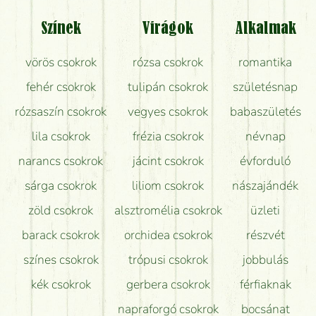
Tényleg azt kapom, ami a képen van?
Színek
Virágok
Alkalmak
Mit kell tudni a virágcsokrok szállításáról?
vörös csokrok
rózsa csokrok
romantika
Hogy marad a lehető legtovább friss a csokor?
fehér csokrok
tulipán csokrok
születésnap
Tudok adventi koszorút vásárolni boltban?
rózsaszín csokrok
vegyes csokrok
babaszületés
lila csokrok
frézia csokrok
névnap
narancs csokrok
jácint csokrok
évforduló
sárga csokrok
liliom csokrok
nászajándék
zöld csokrok
alsztromélia csokrok
üzleti
barack csokrok
orchidea csokrok
részvét
színes csokrok
trópusi csokrok
jobbulás
kék csokrok
gerbera csokrok
férfiaknak
napraforgó csokrok
bocsánat