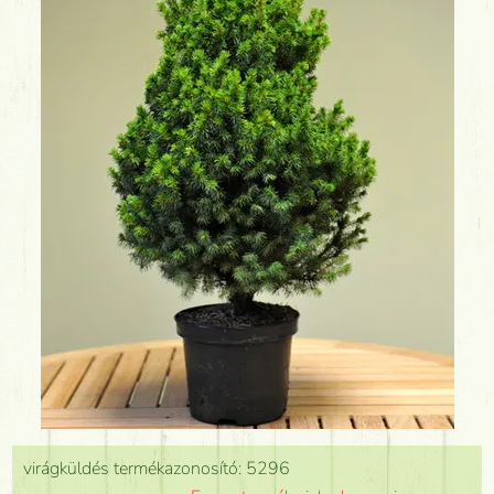
virágküldés termékazonosító: 5296