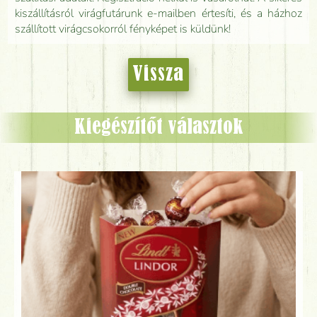
kiszállításról virágfutárunk e-mailben értesíti, és a házhoz
szállított virágcsokorról fényképet is küldünk!
Vissza
Kiegészítőt választok