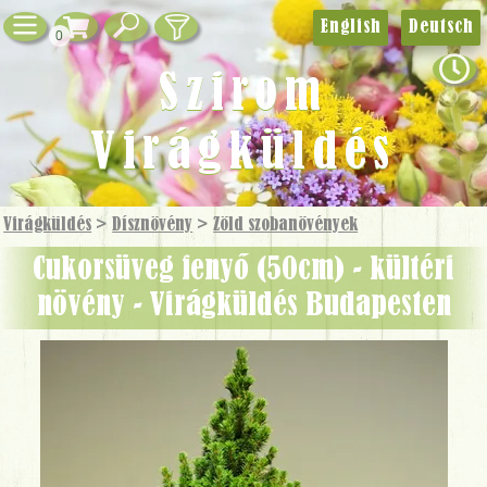
English
Deutsch
0
Szirom
Virágküldés
Virágküldés
>
Dísznövény
>
Zöld szobanövények
cukorsüveg fenyő (50cm) - kültéri
növény - Virágküldés Budapesten