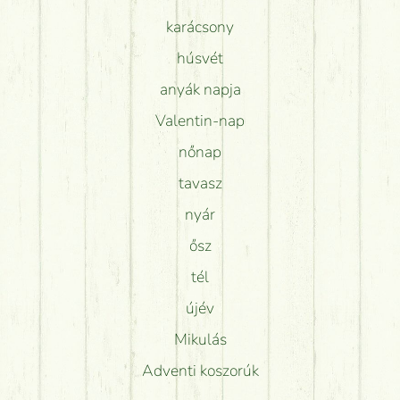
karácsony
húsvét
anyák napja
Valentin-nap
nőnap
tavasz
nyár
ősz
tél
újév
Mikulás
Adventi koszorúk