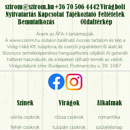
kérhető?
szirom@szirom.hu
+36 70 506 4442
Virágbolt
Nyitvatartás
Kapcsolat
Tájékoztató
Feltételek
Vidékre is lehet rendelni?
Bemutatkozás
Oldaltérkép
Meddig rendelhetek virágküldést úgy, hogy még ma
Áraink az ÁFA-t tartalmazzák.
kiszállítsák?
A www.szirom.hu oldalon található összes tartalom és kép a
Virág-Háló Kft. tulajdona, és szerzői jogvédelem © alatt áll.
Mennyire gyorsan tudják elkészíteni a csokrot, és
Bizonyos termékképeinkhez hangulatfestés céljából AI generált
mikor tudják leghamarabb kiszállítani?
hátteret használunk, de a képeken látható termék az valódi.
Virágüzletünk címe: Budapest, Podmaniczky u. 39. 1067
Vörös rózsát keresek, van önöknél?
Milyen visszajelzést kapok a virágküldésről?
Tényleg azt kapom, ami a képen van?
Színek
Virágok
Alkalmak
Mit kell tudni a virágcsokrok szállításáról?
vörös csokrok
rózsa csokrok
romantika
Hogy marad a lehető legtovább friss a csokor?
fehér csokrok
tulipán csokrok
születésnap