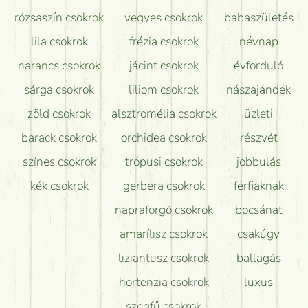
Tudok adventi koszorút vásárolni boltban?
rózsaszín csokrok
vegyes csokrok
babaszületés
lila csokrok
frézia csokrok
névnap
narancs csokrok
jácint csokrok
évforduló
sárga csokrok
liliom csokrok
nászajándék
zöld csokrok
alsztromélia csokrok
üzleti
barack csokrok
orchidea csokrok
részvét
színes csokrok
trópusi csokrok
jobbulás
kék csokrok
gerbera csokrok
férfiaknak
napraforgó csokrok
bocsánat
amarílisz csokrok
csakúgy
liziantusz csokrok
ballagás
hortenzia csokrok
luxus
szegfű csokrok