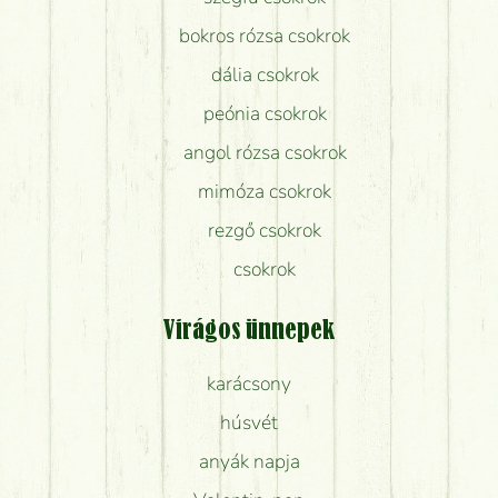
bokros rózsa csokrok
dália csokrok
peónia csokrok
angol rózsa csokrok
mimóza csokrok
rezgő csokrok
csokrok
Virágos ünnepek
karácsony
húsvét
anyák napja