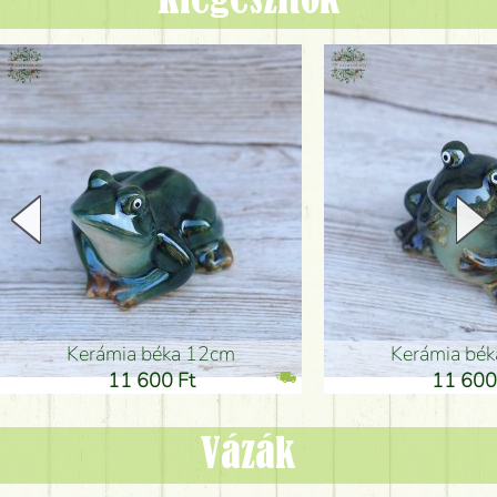
Kiegészítők
Kerámia béka 12cm
Kerámia bé
11 600 Ft
11 600
Vázák