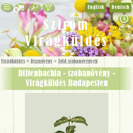
English
Deutsch
0
Szirom
Virágküldés
Virágküldés
>
Dísznövény
>
Zöld szobanövények
diffenbachia - szobanövény -
Virágküldés Budapesten