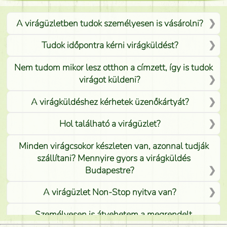
A virágüzletben tudok személyesen is vásárolni?
Tudok időpontra kérni virágküldést?
Nem tudom mikor lesz otthon a címzett, így is tudok
virágot küldeni?
A virágküldéshez kérhetek üzenőkártyát?
Hol található a virágüzlet?
Minden virágcsokor készleten van, azonnal tudják
szállítani? Mennyire gyors a virágküldés
Budapestre?
A virágüzlet Non-Stop nyitva van?
Személyesen is átvehetem a megrendelt
virágcsokrot, vagy csak virágküldéssel, kiszállítással