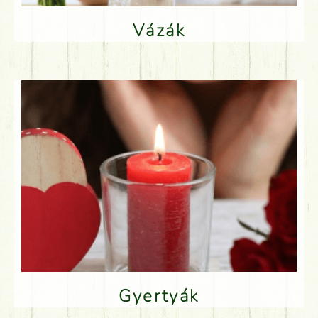
Vázák
Gyertyák