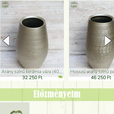
arany színű kerámia váza (40x26cm)
hosszú arany színű padlóváza
32 250 Ft
46 250 Ft
Előzményeim