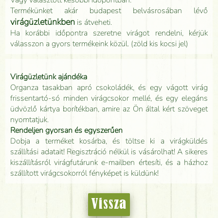
Vagy választott későbbi időpontban.
Termékünket akár budapest belvásrosában lévő
virágüzletünkben
is átveheti.
Ha korábbi időpontra szeretne virágot rendelni, kérjük
válasszon a gyors termékeink közül. (zöld kis kocsi jel)
Virágüzletünk ajándéka
Organza tasakban apró csokoládék, és egy vágott virág
frissentartó-só minden virágcsokor mellé, és egy elegáns
üdvözlő kártya borítékban, amire az Ön által kért szöveget
nyomtatjuk.
Rendeljen gyorsan és egyszerűen
Dobja a terméket kosárba, és töltse ki a virágküldés
szállítási adatait! Regisztráció nélkül is vásárolhat! A sikeres
kiszállításról virágfutárunk e-mailben értesíti, és a házhoz
szállított virágcsokorról fényképet is küldünk!
Vissza