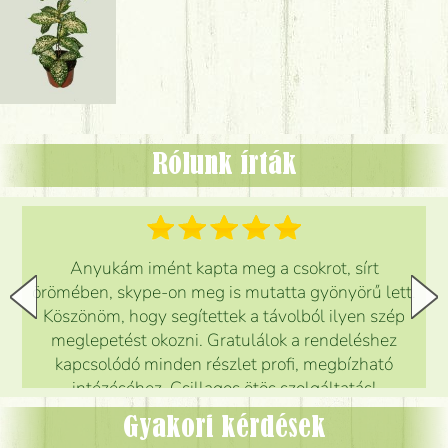
Rólunk írták
Anyukám imént kapta meg a csokrot, sírt
örömében, skype-on meg is mutatta gyönyörű lett.
Köszönöm, hogy segítettek a távolból ilyen szép
meglepetést okozni. Gratulálok a rendeléshez
kapcsolódó minden részlet profi, megbízható
intézéséhez. Csillagos ötös szolgáltatás!
Mónika
(
5
/5
)
Gyakori kérdések