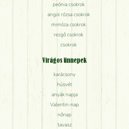
peónia csokrok
angol rózsa csokrok
mimóza csokrok
rezgő csokrok
csokrok
Virágos ünnepek
karácsony
húsvét
anyák napja
Valentin-nap
nőnap
tavasz