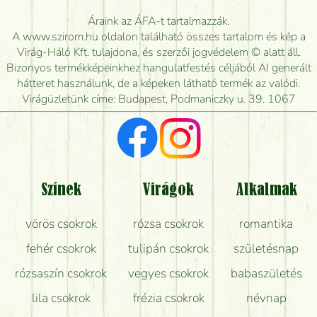
Meddig rendelhetek virágküldést úgy, hogy még ma
Áraink az ÁFA-t tartalmazzák.
kiszállítsák?
A www.szirom.hu oldalon található összes tartalom és kép a
Virág-Háló Kft. tulajdona, és szerzői jogvédelem © alatt áll.
Mennyire gyorsan tudják elkészíteni a csokrot, és
Bizonyos termékképeinkhez hangulatfestés céljából AI generált
mikor tudják leghamarabb kiszállítani?
hátteret használunk, de a képeken látható termék az valódi.
Virágüzletünk címe: Budapest, Podmaniczky u. 39. 1067
Vörös rózsát keresek, van önöknél?
Milyen visszajelzést kapok a virágküldésről?
Tényleg azt kapom, ami a képen van?
Színek
Virágok
Alkalmak
Mit kell tudni a virágcsokrok szállításáról?
vörös csokrok
rózsa csokrok
romantika
Hogy marad a lehető legtovább friss a csokor?
fehér csokrok
tulipán csokrok
születésnap
Tudok adventi koszorút vásárolni boltban?
rózsaszín csokrok
vegyes csokrok
babaszületés
lila csokrok
frézia csokrok
névnap