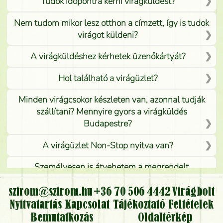
Tudok időpontra kérni virágküldést?
Nem tudom mikor lesz otthon a címzett, így is tudok
virágot küldeni?
A virágküldéshez kérhetek üzenőkártyát?
Hol található a virágüzlet?
Minden virágcsokor készleten van, azonnal tudják
szállítani? Mennyire gyors a virágküldés
Budapestre?
A virágüzlet Non-Stop nyitva van?
Személyesen is átvehetem a megrendelt
virágcsokrot, vagy csak virágküldéssel, kiszállítással
kérhető?
szirom@szirom.hu
+36 70 506 4442
Virágbolt
Nyitvatartás
Kapcsolat
Tájékoztató
Feltételek
Vidékre is lehet rendelni?
Bemutatkozás
Oldaltérkép