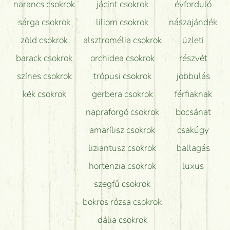
narancs csokrok
jácint csokrok
évforduló
sárga csokrok
liliom csokrok
nászajándék
zöld csokrok
alsztromélia csokrok
üzleti
barack csokrok
orchidea csokrok
részvét
színes csokrok
trópusi csokrok
jobbulás
kék csokrok
gerbera csokrok
férfiaknak
napraforgó csokrok
bocsánat
amarílisz csokrok
csakúgy
liziantusz csokrok
ballagás
hortenzia csokrok
luxus
szegfű csokrok
bokros rózsa csokrok
dália csokrok