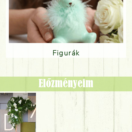
Figurák
Előzményeim