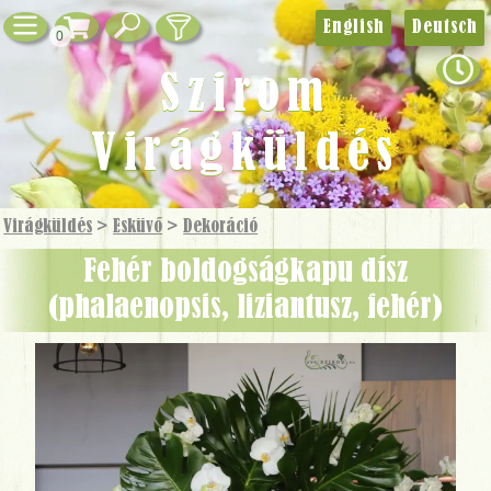
English
Deutsch
0
Szirom
Virágküldés
Virágküldés
>
Esküvő
>
Dekoráció
fehér boldogságkapu dísz
(phalaenopsis, liziantusz, fehér)