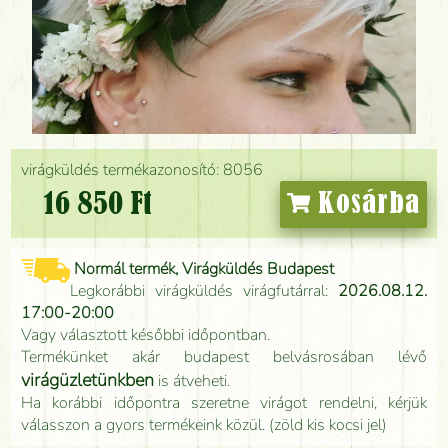
virágküldés termékazonosító: 8056
16 850 Ft
Kosárba
Normál termék, Virágküldés Budapest
Legkorábbi virágküldés virágfutárral:
2026.08.12.
17:00-20:00
Vagy választott későbbi időpontban.
Termékünket akár budapest belvásrosában lévő
virágüzletünkben
is átveheti.
Ha korábbi időpontra szeretne virágot rendelni, kérjük
válasszon a gyors termékeink közül. (zöld kis kocsi jel)