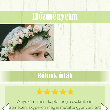
Előzményeim
Rólunk írták
Anyukám imént kapta meg a csokrot, sírt
örömében, skype-on meg is mutatta gyönyörű lett.