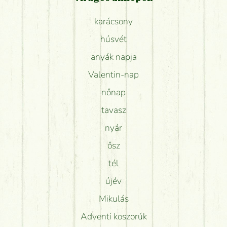
karácsony
húsvét
anyák napja
Valentin-nap
nőnap
tavasz
nyár
ősz
tél
újév
Mikulás
Adventi koszorúk