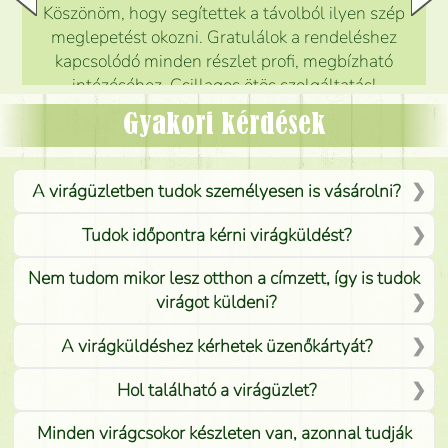
Köszönöm, hogy segítettek a távolból ilyen szép
meglepetést okozni. Gratulálok a rendeléshez
kapcsolódó minden részlet profi, megbízható
intézéséhez. Csillagos ötös szolgáltatás!
Mónika
(
5
/5
)
Gyakori kérdések
A virágüzletben tudok személyesen is vásárolni?
Tudok időpontra kérni virágküldést?
Nem tudom mikor lesz otthon a címzett, így is tudok
virágot küldeni?
A virágküldéshez kérhetek üzenőkártyát?
Hol található a virágüzlet?
Minden virágcsokor készleten van, azonnal tudják