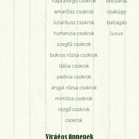
napraforgó csokrok
bocsánat
amarílisz csokrok
csakúgy
liziantusz csokrok
ballagás
hortenzia csokrok
luxus
szegfű csokrok
bokros rózsa csokrok
dália csokrok
peónia csokrok
angol rózsa csokrok
mimóza csokrok
rezgő csokrok
csokrok
Virágos ünnepek