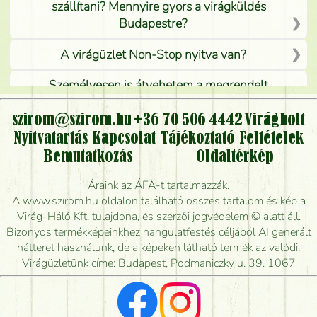
szállítani? Mennyire gyors a virágküldés
Budapestre?
A virágüzlet Non-Stop nyitva van?
Személyesen is átvehetem a megrendelt
virágcsokrot, vagy csak virágküldéssel, kiszállítással
kérhető?
szirom@szirom.hu
+36 70 506 4442
Virágbolt
Nyitvatartás
Kapcsolat
Tájékoztató
Feltételek
Vidékre is lehet rendelni?
Bemutatkozás
Oldaltérkép
Meddig rendelhetek virágküldést úgy, hogy még ma
Áraink az ÁFA-t tartalmazzák.
kiszállítsák?
A www.szirom.hu oldalon található összes tartalom és kép a
Virág-Háló Kft. tulajdona, és szerzői jogvédelem © alatt áll.
Mennyire gyorsan tudják elkészíteni a csokrot, és
Bizonyos termékképeinkhez hangulatfestés céljából AI generált
mikor tudják leghamarabb kiszállítani?
hátteret használunk, de a képeken látható termék az valódi.
Virágüzletünk címe: Budapest, Podmaniczky u. 39. 1067
Vörös rózsát keresek, van önöknél?
Milyen visszajelzést kapok a virágküldésről?