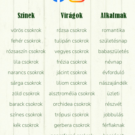
Tényleg azt kapom, ami a képen van?
Színek
Virágok
Alkalmak
Mit kell tudni a virágcsokrok szállításáról?
vörös csokrok
rózsa csokrok
romantika
Hogy marad a lehető legtovább friss a csokor?
fehér csokrok
tulipán csokrok
születésnap
Tudok adventi koszorút vásárolni boltban?
rózsaszín csokrok
vegyes csokrok
babaszületés
lila csokrok
frézia csokrok
névnap
narancs csokrok
jácint csokrok
évforduló
sárga csokrok
liliom csokrok
nászajándék
zöld csokrok
alsztromélia csokrok
üzleti
barack csokrok
orchidea csokrok
részvét
színes csokrok
trópusi csokrok
jobbulás
kék csokrok
gerbera csokrok
férfiaknak