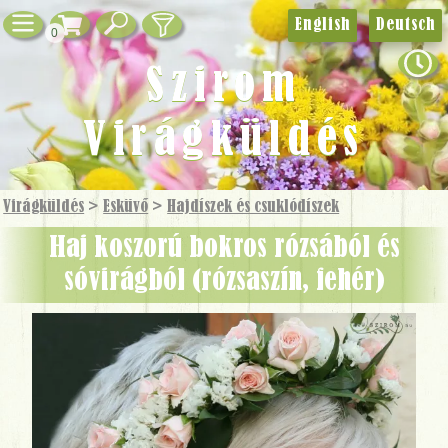
English
Deutsch
0
Szirom
Virágküldés
Virágküldés
>
Esküvő
>
Hajdíszek és csuklódíszek
haj koszorú bokros rózsából és
sóvirágból (rózsaszín, fehér)