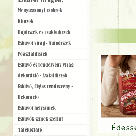
Esküvői virágok:
Menyasszonyi csokrok
Kitűzők
Hajdíszek és csuklódíszek
Esküvői virág - Autódíszek
Főasztaldíszek
Esküvő és rendezvény virág
dekoráció - Asztaldíszek
Esküvő, Céges rendezvény -
Dekoráció
Esküvői helyszínek
Esküvők színek szerint
Édes
Tájékoztató