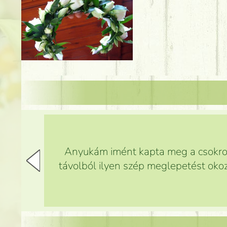
Anyukám imént kapta meg a csokrot,
távolból ilyen szép meglepetést okoz