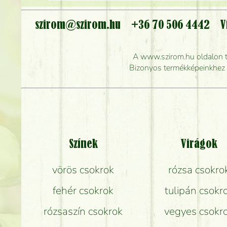
szirom@szirom.hu
+36 70 506 4442
V
Meddig r
A www.szirom.hu oldalon tal
Mennyire gyorsan tu
Bizonyos termékképeinkhez ha
Színek
Virágok
vörös csokrok
rózsa csokro
fehér csokrok
tulipán csokr
rózsaszín csokrok
vegyes csokr