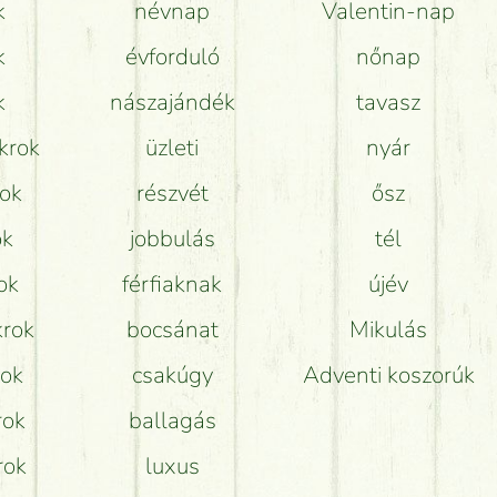
k
névnap
Valentin-nap
k
évforduló
nőnap
k
nászajándék
tavasz
krok
üzleti
nyár
rok
részvét
ősz
ok
jobbulás
tél
ok
férfiaknak
újév
krok
bocsánat
Mikulás
rok
csakúgy
Adventi koszorúk
rok
ballagás
rok
luxus