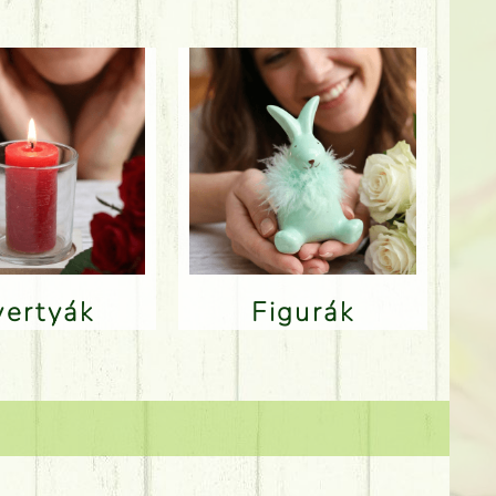
Gyertyák
Figurák