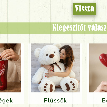
Vissza
Kiegészítőt válas
ségek
Plüssök