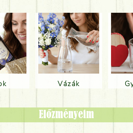
lok
Vázák
Előzményeim