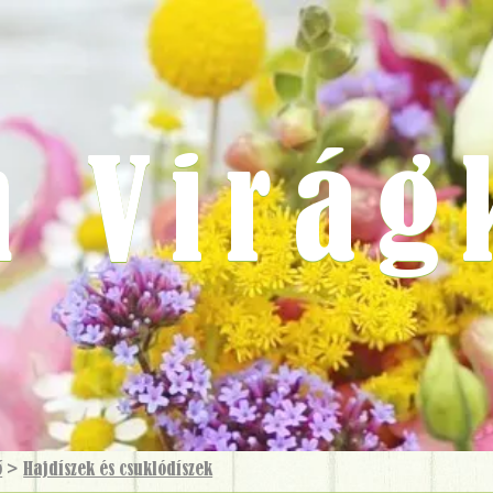
m Virág
ő
>
Hajdíszek és csuklódíszek