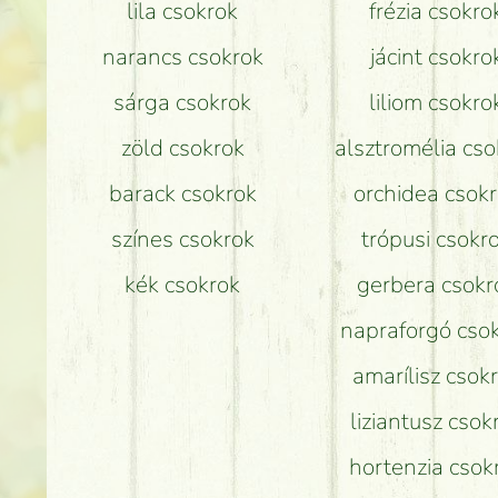
lila csokrok
frézia csokro
narancs csokrok
jácint csokro
sárga csokrok
liliom csokro
zöld csokrok
alsztromélia cso
barack csokrok
orchidea csok
színes csokrok
trópusi csokr
kék csokrok
gerbera csokr
napraforgó cso
amarílisz csok
liziantusz csok
hortenzia csok