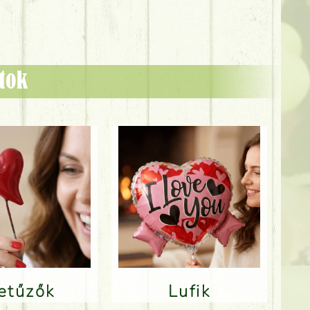
ztok
Betűzők
Lufik