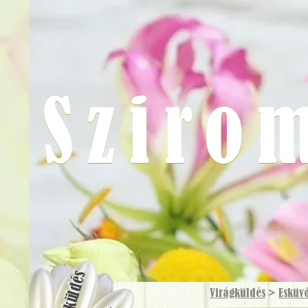
Sziro
Virágküldés
Virágküldés
>
Esküv