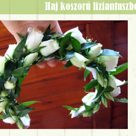
haj koszorú liziantuszb