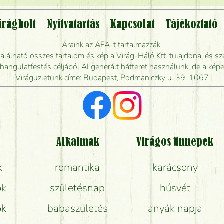
Vidékre is lehet rendelni?
irágbolt
Nyitvatartás
Kapcsolat
Tájékoztató
endelhetek virágküldést úgy, hogy még ma kiszál
Áraink az ÁFA-t tartalmazzák.
álható összes tartalom és kép a Virág-Háló Kft. tulajdona, és sze
dják elkészíteni a csokrot, és mikor tudják leghama
ngulatfestés céljából AI generált hátteret használunk, de a képe
Virágüzletünk címe: Budapest, Podmaniczky u. 39. 1067
Vörös rózsát keresek, van önöknél?
Milyen visszajelzést kapok a virágküldésről?
Tényleg azt kapom, ami a képen van?
Alkalmak
Virágos ünnepek
k
romantika
karácsony
Mit kell tudni a virágcsokrok szállításáról?
ok
születésnap
húsvét
Hogy marad a lehető legtovább friss a csokor?
ok
babaszületés
anyák napja
Tudok adventi koszorút vásárolni boltban?