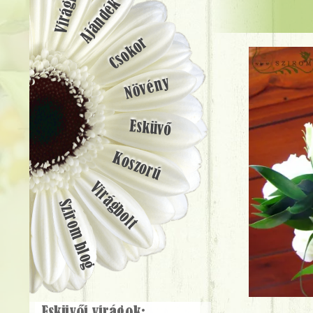
Ajándék
Csokor
Növény
Esküvő
Koszorú
Virágbolt
Szirom blog