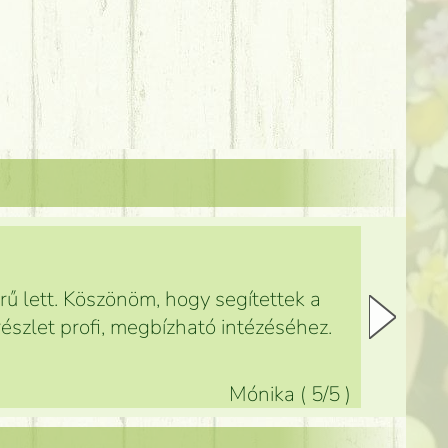
ű lett. Köszönöm, hogy segítettek a
észlet profi, megbízható intézéséhez.
Mónika
(
5
/5
)