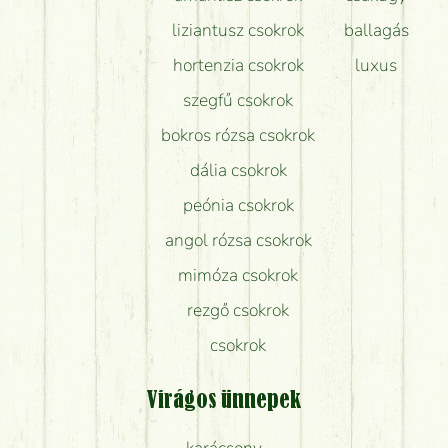
liziantusz csokrok
ballagás
hortenzia csokrok
luxus
szegfű csokrok
bokros rózsa csokrok
dália csokrok
peónia csokrok
angol rózsa csokrok
mimóza csokrok
rezgő csokrok
csokrok
Virágos ünnepek
karácsony