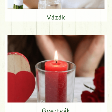
Vázák
Gyertyák