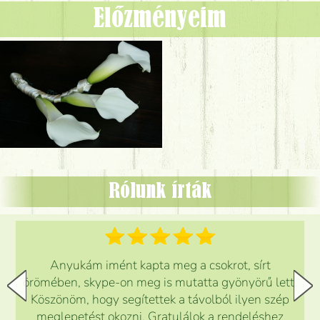
Előzményeim
Rólunk írták
Anyukám imént kapta meg a csokrot, sírt
örömében, skype-on meg is mutatta gyönyörű lett.
Köszönöm, hogy segítettek a távolból ilyen szép
meglepetést okozni. Gratulálok a rendeléshez