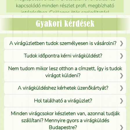
kapcsolódó minden részlet profi, megbízható
intézéséhez. Csillagos ötös szolgáltatás!
Mónika
(
5
/5
)
Gyakori kérdések
A virágüzletben tudok személyesen is vásárolni?
Tudok időpontra kérni virágküldést?
Nem tudom mikor lesz otthon a címzett, így is tudok
virágot küldeni?
A virágküldéshez kérhetek üzenőkártyát?
Hol található a virágüzlet?
Minden virágcsokor készleten van, azonnal tudják
szállítani? Mennyire gyors a virágküldés
Budapestre?