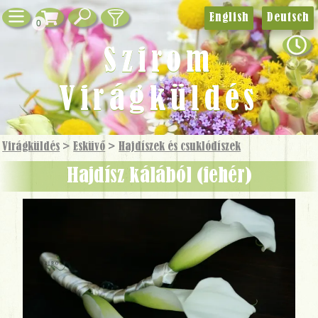
English
Deutsch
0
Szirom
Virágküldés
Virágküldés
>
Esküvő
>
Hajdíszek és csuklódíszek
hajdísz kálából (fehér)