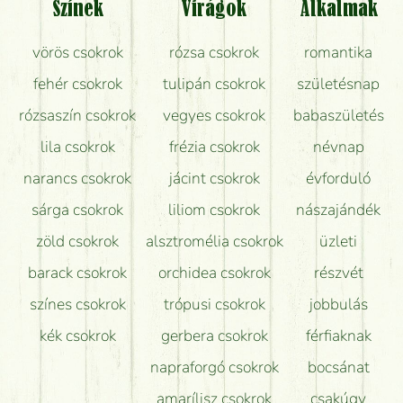
Színek
Virágok
Alkalmak
Mit kell tudni a virágcsokrok szállításáról?
vörös csokrok
rózsa csokrok
romantika
Hogy marad a lehető legtovább friss a csokor?
fehér csokrok
tulipán csokrok
születésnap
Tudok adventi koszorút vásárolni boltban?
rózsaszín csokrok
vegyes csokrok
babaszületés
lila csokrok
frézia csokrok
névnap
narancs csokrok
jácint csokrok
évforduló
sárga csokrok
liliom csokrok
nászajándék
zöld csokrok
alsztromélia csokrok
üzleti
barack csokrok
orchidea csokrok
részvét
színes csokrok
trópusi csokrok
jobbulás
kék csokrok
gerbera csokrok
férfiaknak
napraforgó csokrok
bocsánat
amarílisz csokrok
csakúgy