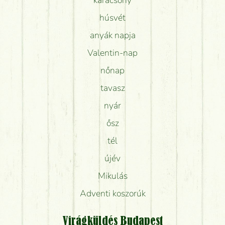
húsvét
anyák napja
Valentin-nap
nőnap
tavasz
nyár
ősz
tél
újév
Mikulás
Adventi koszorúk
Virágküldés Budapest