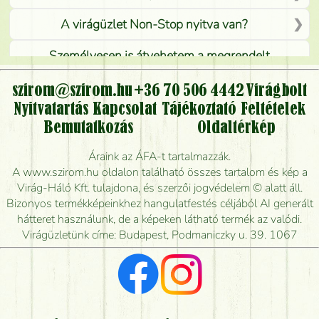
A virágüzlet Non-Stop nyitva van?
Személyesen is átvehetem a megrendelt
virágcsokrot, vagy csak virágküldéssel, kiszállítással
kérhető?
szirom@szirom.hu
+36 70 506 4442
Virágbolt
Nyitvatartás
Kapcsolat
Tájékoztató
Feltételek
Vidékre is lehet rendelni?
Bemutatkozás
Oldaltérkép
Meddig rendelhetek virágküldést úgy, hogy még ma
Áraink az ÁFA-t tartalmazzák.
kiszállítsák?
A www.szirom.hu oldalon található összes tartalom és kép a
Virág-Háló Kft. tulajdona, és szerzői jogvédelem © alatt áll.
Mennyire gyorsan tudják elkészíteni a csokrot, és
Bizonyos termékképeinkhez hangulatfestés céljából AI generált
mikor tudják leghamarabb kiszállítani?
hátteret használunk, de a képeken látható termék az valódi.
Virágüzletünk címe: Budapest, Podmaniczky u. 39. 1067
Vörös rózsát keresek, van önöknél?
Milyen visszajelzést kapok a virágküldésről?
Tényleg azt kapom, ami a képen van?