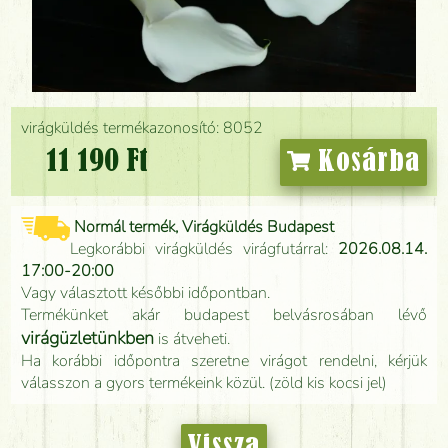
virágküldés termékazonosító: 8052
11 190 Ft
Kosárba
Normál termék, Virágküldés Budapest
Legkorábbi virágküldés virágfutárral:
2026.08.14.
17:00-20:00
Vagy választott későbbi időpontban.
Termékünket akár budapest belvásrosában lévő
virágüzletünkben
is átveheti.
Ha korábbi időpontra szeretne virágot rendelni, kérjük
válasszon a gyors termékeink közül. (zöld kis kocsi jel)
Vissza