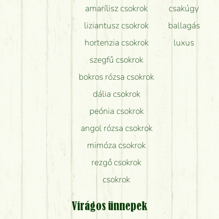
amarílisz csokrok
csakúgy
liziantusz csokrok
ballagás
hortenzia csokrok
luxus
szegfű csokrok
bokros rózsa csokrok
dália csokrok
peónia csokrok
angol rózsa csokrok
mimóza csokrok
rezgő csokrok
csokrok
Virágos ünnepek