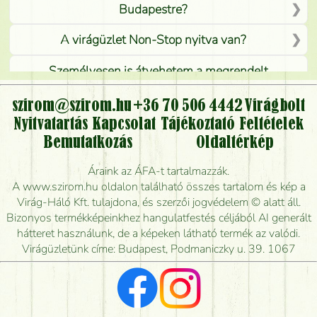
Budapestre?
A virágüzlet Non-Stop nyitva van?
Személyesen is átvehetem a megrendelt
virágcsokrot, vagy csak virágküldéssel, kiszállítással
kérhető?
szirom@szirom.hu
+36 70 506 4442
Virágbolt
Nyitvatartás
Kapcsolat
Tájékoztató
Feltételek
Vidékre is lehet rendelni?
Bemutatkozás
Oldaltérkép
Meddig rendelhetek virágküldést úgy, hogy még ma
Áraink az ÁFA-t tartalmazzák.
kiszállítsák?
A www.szirom.hu oldalon található összes tartalom és kép a
Virág-Háló Kft. tulajdona, és szerzői jogvédelem © alatt áll.
Mennyire gyorsan tudják elkészíteni a csokrot, és
Bizonyos termékképeinkhez hangulatfestés céljából AI generált
mikor tudják leghamarabb kiszállítani?
hátteret használunk, de a képeken látható termék az valódi.
Virágüzletünk címe: Budapest, Podmaniczky u. 39. 1067
Vörös rózsát keresek, van önöknél?
Milyen visszajelzést kapok a virágküldésről?