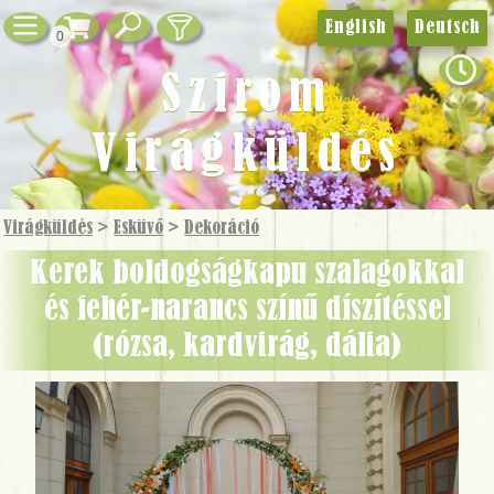
English
Deutsch
0
Szirom
Virágküldés
Virágküldés
>
Esküvő
>
Dekoráció
kerek boldogságkapu szalagokkal
és fehér-narancs színű díszítéssel
(rózsa, kardvirág, dália)