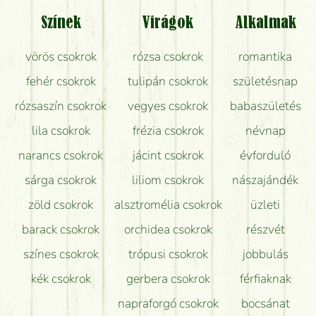
Tényleg azt kapom, ami a képen van?
Színek
Virágok
Alkalmak
Mit kell tudni a virágcsokrok szállításáról?
vörös csokrok
rózsa csokrok
romantika
Hogy marad a lehető legtovább friss a csokor?
fehér csokrok
tulipán csokrok
születésnap
Tudok adventi koszorút vásárolni boltban?
rózsaszín csokrok
vegyes csokrok
babaszületés
lila csokrok
frézia csokrok
névnap
narancs csokrok
jácint csokrok
évforduló
sárga csokrok
liliom csokrok
nászajándék
zöld csokrok
alsztromélia csokrok
üzleti
barack csokrok
orchidea csokrok
részvét
színes csokrok
trópusi csokrok
jobbulás
kék csokrok
gerbera csokrok
férfiaknak
napraforgó csokrok
bocsánat