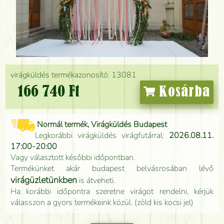
virágküldés termékazonosító: 13081
166 740 Ft
Kosárba
Normál termék, Virágküldés Budapest
Legkorábbi virágküldés virágfutárral:
2026.08.11.
17:00-20:00
Vagy választott későbbi időpontban.
Termékünket akár budapest belvásrosában lévő
virágüzletünkben
is átveheti.
Ha korábbi időpontra szeretne virágot rendelni, kérjük
válasszon a gyors termékeink közül. (zöld kis kocsi jel)