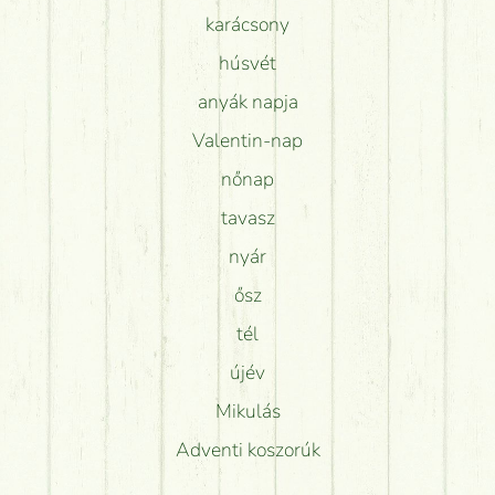
karácsony
húsvét
anyák napja
Valentin-nap
nőnap
tavasz
nyár
ősz
tél
újév
Mikulás
Adventi koszorúk