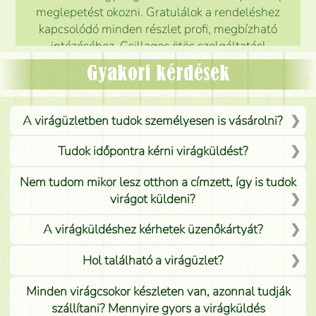
meglepetést okozni. Gratulálok a rendeléshez
kapcsolódó minden részlet profi, megbízható
intézéséhez. Csillagos ötös szolgáltatás!
Mónika
(
5
/5
)
Gyakori kérdések
A virágüzletben tudok személyesen is vásárolni?
Tudok időpontra kérni virágküldést?
Nem tudom mikor lesz otthon a címzett, így is tudok
virágot küldeni?
A virágküldéshez kérhetek üzenőkártyát?
Hol található a virágüzlet?
Minden virágcsokor készleten van, azonnal tudják
szállítani? Mennyire gyors a virágküldés