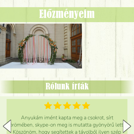
Előzményeim
Rólunk írták
Anyukám imént kapta meg a csokrot, sírt
örömében, skype-on meg is mutatta gyönyörű lett.
Köszönöm, hogy segítettek a távolból ilyen szép