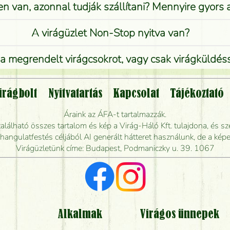
n van, azonnal tudják szállítani? Mennyire gyors
A virágüzlet Non-Stop nyitva van?
 megrendelt virágcsokrot, vagy csak virágküldéssel
Vidékre is lehet rendelni?
irágbolt
Nyitvatartás
Kapcsolat
Tájékoztató
endelhetek virágküldést úgy, hogy még ma kiszál
Áraink az ÁFA-t tartalmazzák.
álható összes tartalom és kép a Virág-Háló Kft. tulajdona, és sze
dják elkészíteni a csokrot, és mikor tudják leghama
ngulatfestés céljából AI generált hátteret használunk, de a képe
Virágüzletünk címe: Budapest, Podmaniczky u. 39. 1067
Vörös rózsát keresek, van önöknél?
Milyen visszajelzést kapok a virágküldésről?
Tényleg azt kapom, ami a képen van?
Alkalmak
Virágos ünnepek