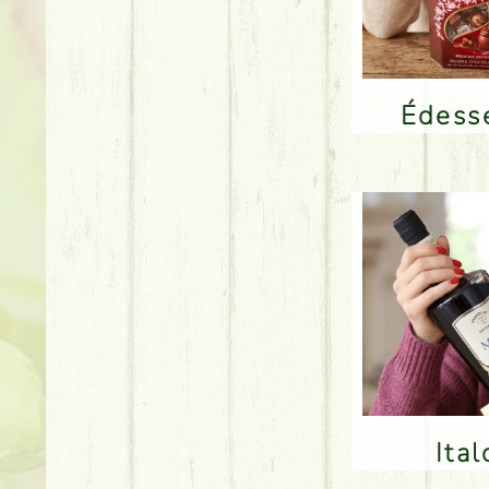
Édes
Ita