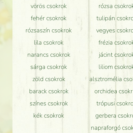
vörös csokrok
rózsa csokro
fehér csokrok
tulipán csokr
rózsaszín csokrok
vegyes csokr
lila csokrok
frézia csokro
narancs csokrok
jácint csokro
sárga csokrok
liliom csokro
zöld csokrok
alsztromélia cso
barack csokrok
orchidea csok
színes csokrok
trópusi csokr
kék csokrok
gerbera csokr
napraforgó cso