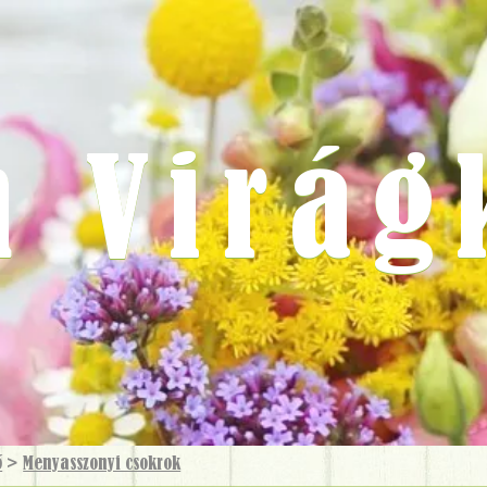
m Virág
ő
>
Menyasszonyi csokrok