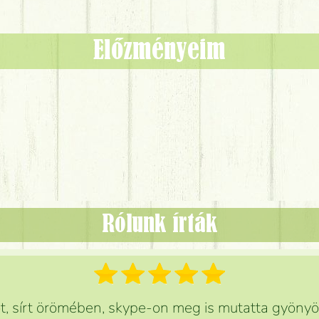
Előzményeim
Rólunk írták
 sírt örömében, skype-on meg is mutatta gyönyör