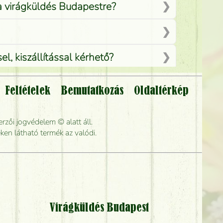
 a virágküldés Budapestre?
, kiszállítással kérhető?
Feltételek
Bemutatkozás
Oldaltérkép
lítsák?
rzői jogvédelem © alatt áll.
rabb kiszállítani?
ken látható termék az valódi.
Virágküldés Budapest