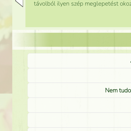
távolból ilyen szép meglepetést okoz
Nem tudom