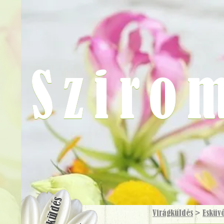
Sziro
Virágküldés
Virágküldés
>
Esküv