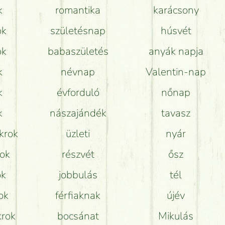
k
romantika
karácsony
Mit kell tudni a virágcsokrok szállításáról?
ok
születésnap
húsvét
Hogy marad a lehető legtovább friss a csokor?
ok
babaszületés
anyák napja
Tudok adventi koszorút vásárolni boltban?
k
névnap
Valentin-nap
k
évforduló
nőnap
k
nászajándék
tavasz
krok
üzleti
nyár
rok
részvét
ősz
ok
jobbulás
tél
ok
férfiaknak
újév
krok
bocsánat
Mikulás