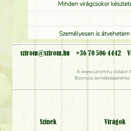
Minden virágcsokor készlete
Személyesen is átvehetem a
szirom@szirom.hu
+36 70 506 4442
V
Meddig r
A www.szirom.hu oldalon tal
Mennyire gyorsan tu
Bizonyos termékképeinkhez ha
Színek
Virágok