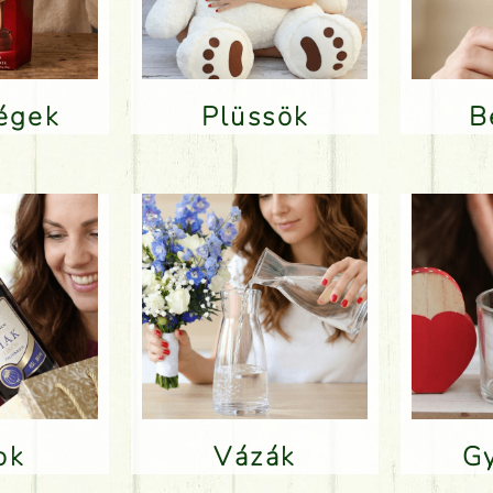
ségek
Plüssök
lok
Vázák