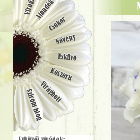
Ajándék
Csokor
Növény
Esküvő
Koszorú
Virágbolt
Szirom blog