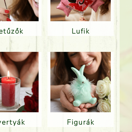
Betűzők
Lufik
Gyertyák
Figurák