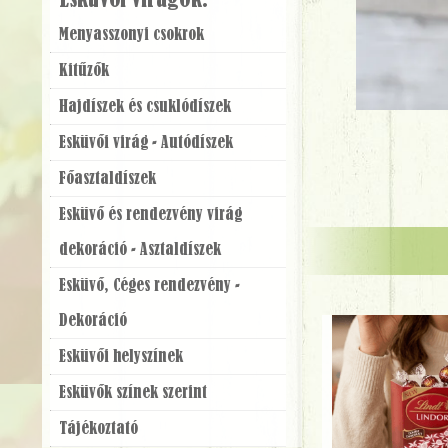
Esküvői virágok:
Menyasszonyi csokrok
Kitűzők
Hajdíszek és csuklódíszek
Esküvői virág - Autódíszek
Főasztaldíszek
Esküvő és rendezvény virág
dekoráció - Asztaldíszek
Esküvő, Céges rendezvény -
Dekoráció
Esküvői helyszínek
Esküvők színek szerint
Tájékoztató