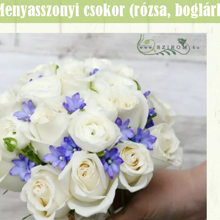
menyasszonyi csokor (rózsa, boglárk