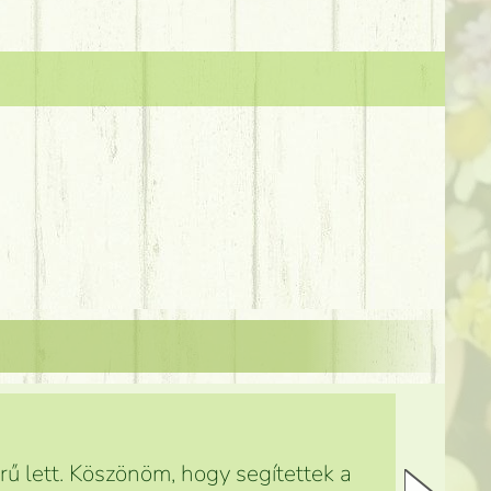
ű lett. Köszönöm, hogy segítettek a