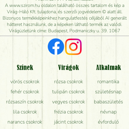
kiszállítsák?
A www.szirom.hu oldalon található összes tartalom és kép a
Virág-Háló Kft. tulajdona, és szerzői jogvédelem © alatt áll.
Mennyire gyorsan tudják elkészíteni a csokrot, és
Bizonyos termékképeinkhez hangulatfestés céljából AI generált
mikor tudják leghamarabb kiszállítani?
hátteret használunk, de a képeken látható termék az valódi.
Virágüzletünk címe: Budapest, Podmaniczky u. 39. 1067
Vörös rózsát keresek, van önöknél?
Milyen visszajelzést kapok a virágküldésről?
Tényleg azt kapom, ami a képen van?
Színek
Virágok
Alkalmak
Mit kell tudni a virágcsokrok szállításáról?
vörös csokrok
rózsa csokrok
romantika
Hogy marad a lehető legtovább friss a csokor?
fehér csokrok
tulipán csokrok
születésnap
Tudok adventi koszorút vásárolni boltban?
rózsaszín csokrok
vegyes csokrok
babaszületés
lila csokrok
frézia csokrok
névnap
narancs csokrok
jácint csokrok
évforduló