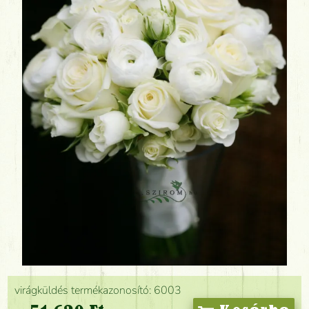
virágküldés termékazonosító: 6003