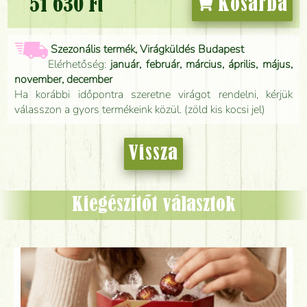
51 630 Ft
Kosárba
Szezonális termék, Virágküldés Budapest
Elérhetőség:
január, február, március, április, május,
november, december
Ha korábbi időpontra szeretne virágot rendelni, kérjük
válasszon a gyors termékeink közül. (zöld kis kocsi jel)
Vissza
Kiegészítőt választok