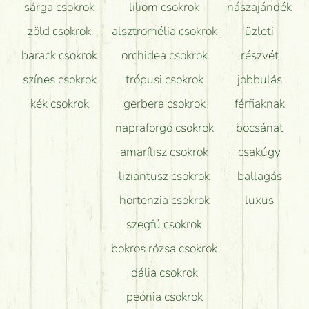
sárga csokrok
liliom csokrok
nászajándék
zöld csokrok
alsztromélia csokrok
üzleti
barack csokrok
orchidea csokrok
részvét
színes csokrok
trópusi csokrok
jobbulás
kék csokrok
gerbera csokrok
férfiaknak
napraforgó csokrok
bocsánat
amarílisz csokrok
csakúgy
liziantusz csokrok
ballagás
hortenzia csokrok
luxus
szegfű csokrok
bokros rózsa csokrok
dália csokrok
peónia csokrok