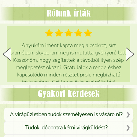
Rólunk írták
Anyukám imént kapta meg a csokrot, sírt
örömében, skype-on meg is mutatta gyönyörű lett.
Köszönöm, hogy segítettek a távolból ilyen szép
meglepetést okozni. Gratulálok a rendeléshez
kapcsolódó minden részlet profi, megbízható
intézéséhez. Csillagos ötös szolgáltatás!
Mónika
(
5
/5
)
Gyakori kérdések
A virágüzletben tudok személyesen is vásárolni?
Tudok időpontra kérni virágküldést?