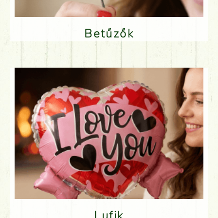
Betűzők
Lufik