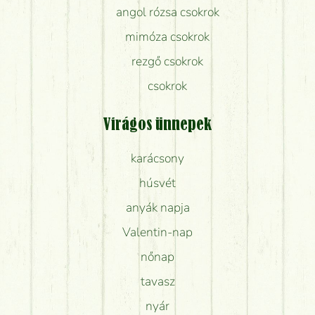
angol rózsa csokrok
mimóza csokrok
rezgő csokrok
csokrok
Virágos ünnepek
karácsony
húsvét
anyák napja
Valentin-nap
nőnap
tavasz
nyár