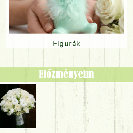
Figurák
Előzményeim