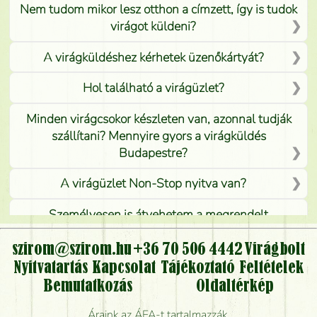
Nem tudom mikor lesz otthon a címzett, így is tudok
virágot küldeni?
A virágküldéshez kérhetek üzenőkártyát?
Hol található a virágüzlet?
Minden virágcsokor készleten van, azonnal tudják
szállítani? Mennyire gyors a virágküldés
Budapestre?
A virágüzlet Non-Stop nyitva van?
Személyesen is átvehetem a megrendelt
virágcsokrot, vagy csak virágküldéssel, kiszállítással
kérhető?
szirom@szirom.hu
+36 70 506 4442
Virágbolt
Nyitvatartás
Kapcsolat
Tájékoztató
Feltételek
Vidékre is lehet rendelni?
Bemutatkozás
Oldaltérkép
Meddig rendelhetek virágküldést úgy, hogy még ma
Áraink az ÁFA-t tartalmazzák.