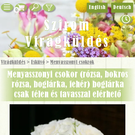
English
Deutsch
0
Szirom
Virágküldés
Virágküldés
>
Esküvő
>
Menyasszonyi csokrok
menyasszonyi csokor (rózsa, bokros
rózsa, boglárka, fehér) boglárka
csak télen és tavasszal elérhető