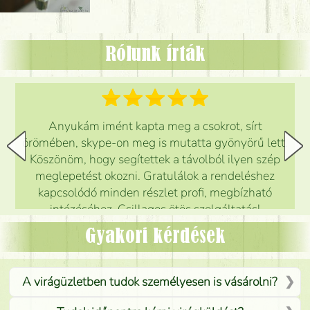
Rólunk írták
Anyukám imént kapta meg a csokrot, sírt
örömében, skype-on meg is mutatta gyönyörű lett.
Köszönöm, hogy segítettek a távolból ilyen szép
meglepetést okozni. Gratulálok a rendeléshez
kapcsolódó minden részlet profi, megbízható
intézéséhez. Csillagos ötös szolgáltatás!
Mónika
(
5
/5
)
Gyakori kérdések
A virágüzletben tudok személyesen is vásárolni?