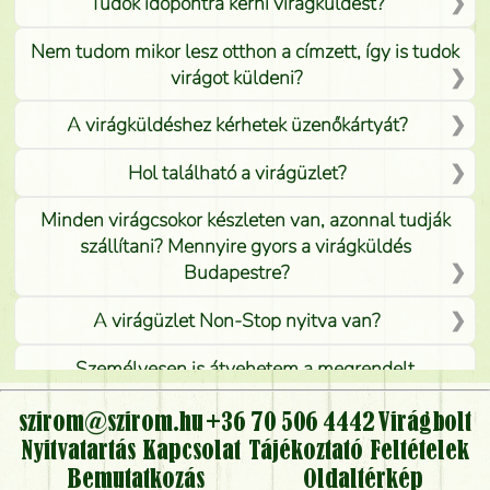
Tudok időpontra kérni virágküldést?
Nem tudom mikor lesz otthon a címzett, így is tudok
virágot küldeni?
A virágküldéshez kérhetek üzenőkártyát?
Hol található a virágüzlet?
Minden virágcsokor készleten van, azonnal tudják
szállítani? Mennyire gyors a virágküldés
Budapestre?
A virágüzlet Non-Stop nyitva van?
Személyesen is átvehetem a megrendelt
virágcsokrot, vagy csak virágküldéssel, kiszállítással
kérhető?
szirom@szirom.hu
+36 70 506 4442
Virágbolt
Nyitvatartás
Kapcsolat
Tájékoztató
Feltételek
Vidékre is lehet rendelni?
Bemutatkozás
Oldaltérkép