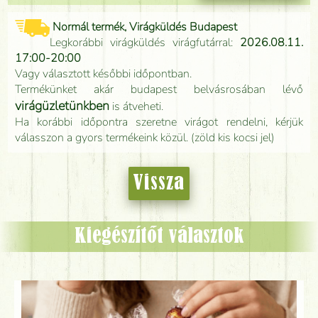
Normál termék, Virágküldés Budapest
Legkorábbi virágküldés virágfutárral:
2026.08.11.
17:00-20:00
Vagy választott későbbi időpontban.
Termékünket akár budapest belvásrosában lévő
virágüzletünkben
is átveheti.
Ha korábbi időpontra szeretne virágot rendelni, kérjük
válasszon a gyors termékeink közül. (zöld kis kocsi jel)
Vissza
Kiegészítőt választok