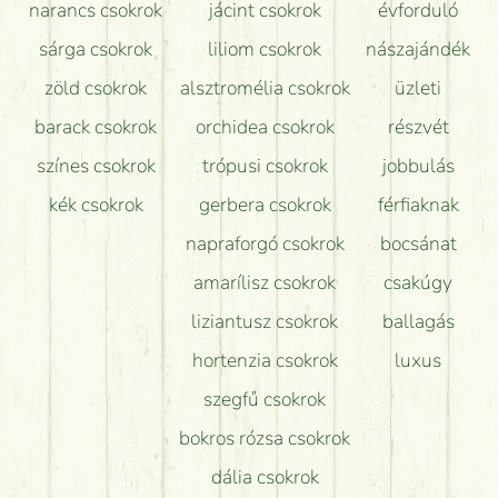
narancs csokrok
jácint csokrok
évforduló
sárga csokrok
liliom csokrok
nászajándék
zöld csokrok
alsztromélia csokrok
üzleti
barack csokrok
orchidea csokrok
részvét
színes csokrok
trópusi csokrok
jobbulás
kék csokrok
gerbera csokrok
férfiaknak
napraforgó csokrok
bocsánat
amarílisz csokrok
csakúgy
liziantusz csokrok
ballagás
hortenzia csokrok
luxus
szegfű csokrok
bokros rózsa csokrok
dália csokrok