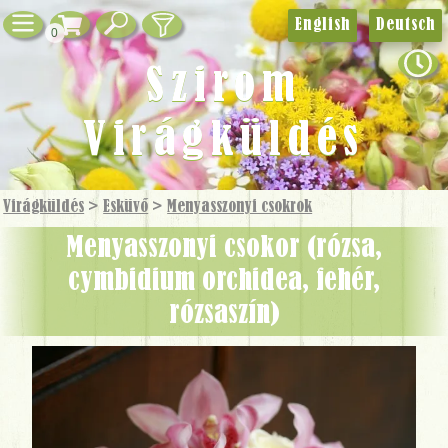
English
Deutsch
0
Szirom
Virágküldés
Virágküldés
>
Esküvő
>
Menyasszonyi csokrok
menyasszonyi csokor (rózsa,
cymbidium orchidea, fehér,
rózsaszín)