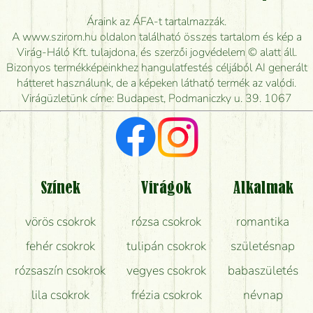
Meddig rendelhetek virágküldést úgy, hogy még ma
Áraink az ÁFA-t tartalmazzák.
kiszállítsák?
A www.szirom.hu oldalon található összes tartalom és kép a
Virág-Háló Kft. tulajdona, és szerzői jogvédelem © alatt áll.
Mennyire gyorsan tudják elkészíteni a csokrot, és
Bizonyos termékképeinkhez hangulatfestés céljából AI generált
mikor tudják leghamarabb kiszállítani?
hátteret használunk, de a képeken látható termék az valódi.
Virágüzletünk címe: Budapest, Podmaniczky u. 39. 1067
Vörös rózsát keresek, van önöknél?
Milyen visszajelzést kapok a virágküldésről?
Tényleg azt kapom, ami a képen van?
Színek
Virágok
Alkalmak
Mit kell tudni a virágcsokrok szállításáról?
vörös csokrok
rózsa csokrok
romantika
Hogy marad a lehető legtovább friss a csokor?
fehér csokrok
tulipán csokrok
születésnap
Tudok adventi koszorút vásárolni boltban?
rózsaszín csokrok
vegyes csokrok
babaszületés
lila csokrok
frézia csokrok
névnap