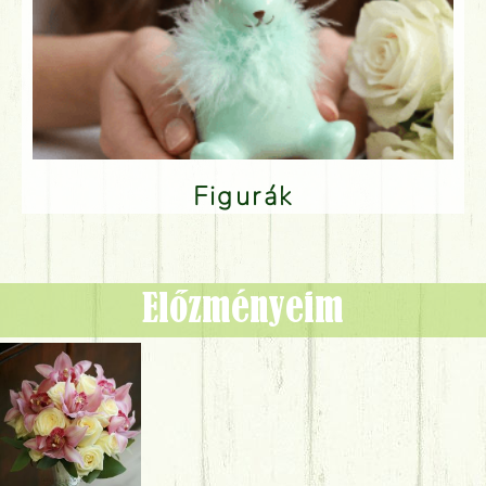
Figurák
Előzményeim