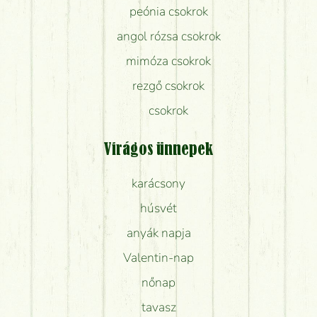
peónia csokrok
angol rózsa csokrok
mimóza csokrok
rezgő csokrok
csokrok
Virágos ünnepek
karácsony
húsvét
anyák napja
Valentin-nap
nőnap
tavasz