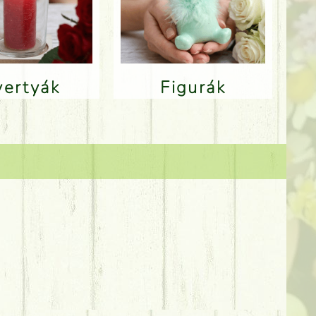
Gyertyák
Figurák