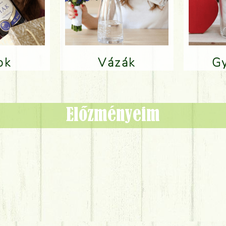
lok
Vázák
Előzményeim