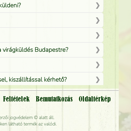
küldeni?
 a virágküldés Budapestre?
, kiszállítással kérhető?
Feltételek
Bemutatkozás
Oldaltérkép
lítsák?
rzői jogvédelem © alatt áll.
rabb kiszállítani?
ken látható termék az valódi.