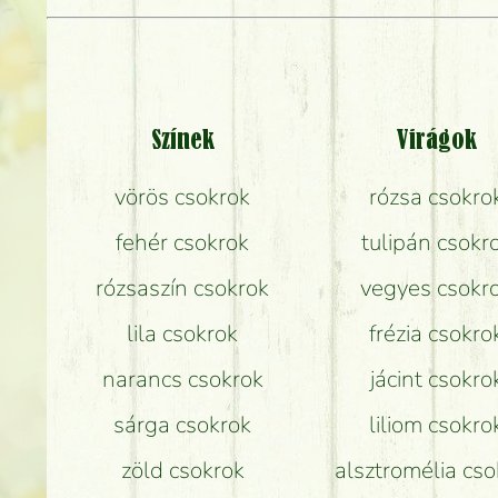
Színek
Virágok
vörös csokrok
rózsa csokro
fehér csokrok
tulipán csokr
rózsaszín csokrok
vegyes csokr
lila csokrok
frézia csokro
narancs csokrok
jácint csokro
sárga csokrok
liliom csokro
zöld csokrok
alsztromélia cso