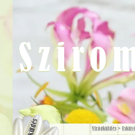
Sziro
Virágküldés
Virágküldés
>
Esküv