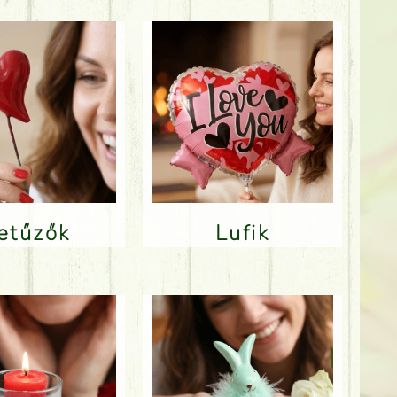
Betűzők
Lufik