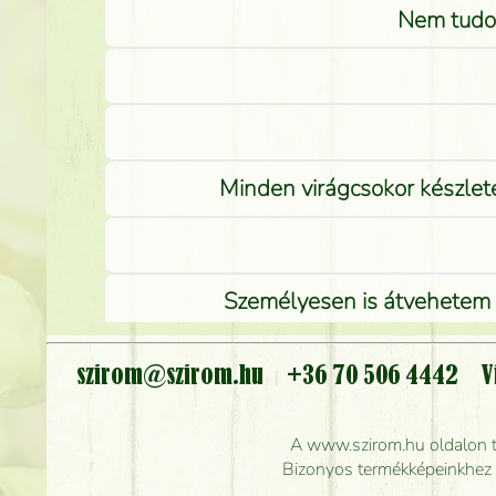
Nem tudom
Minden virágcsokor készlete
Személyesen is átvehetem a
szirom@szirom.hu
+36 70 506 4442
V
Meddig r
A www.szirom.hu oldalon tal
Mennyire gyorsan tu
Bizonyos termékképeinkhez ha