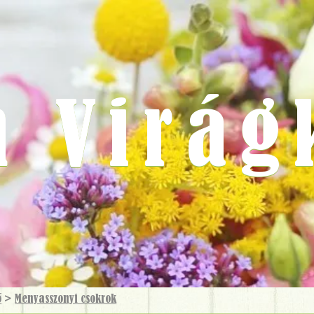
m Virág
ő
>
Menyasszonyi csokrok