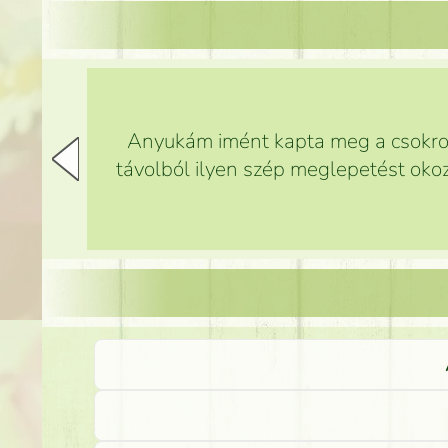
Anyukám imént kapta meg a csokrot,
távolból ilyen szép meglepetést okoz