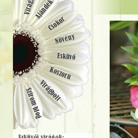
Ajándék
Csokor
Növény
Esküvő
Koszorú
Virágbolt
Szirom blog