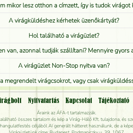
 mikor lesz otthon a címzett, így is tudok virágot 
A virágküldéshez kérhetek üzenőkártyát?
Hol található a virágüzlet?
n van, azonnal tudják szállítani? Mennyire gyors
A virágüzlet Non-Stop nyitva van?
 megrendelt virágcsokrot, vagy csak virágküldéssel
Vidékre is lehet rendelni?
irágbolt
Nyitvatartás
Kapcsolat
Tájékoztató
endelhetek virágküldést úgy, hogy még ma kiszál
Áraink az ÁFA-t tartalmazzák.
álható összes tartalom és kép a Virág-Háló Kft. tulajdona, és sze
dják elkészíteni a csokrot, és mikor tudják leghama
ngulatfestés céljából AI generált hátteret használunk, de a képe
Virágüzletünk címe: Budapest, Podmaniczky u. 39. 1067