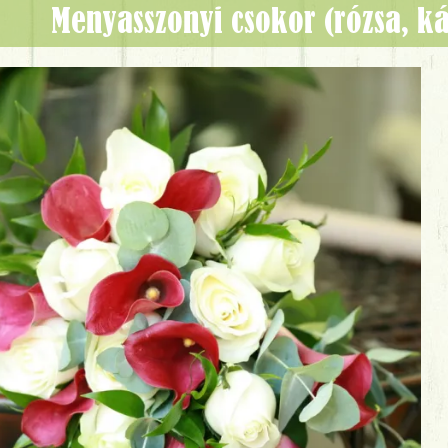
menyasszonyi csokor (rózsa, ká