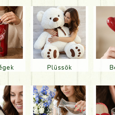
ségek
Plüssök