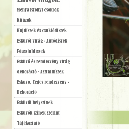
Esküvői virágok:
Menyasszonyi csokrok
Kitűzők
Hajdíszek és csuklódíszek
Esküvői virág - Autódíszek
Főasztaldíszek
Esküvő és rendezvény virág
dekoráció - Asztaldíszek
Esküvő, Céges rendezvény -
Dekoráció
Esküvői helyszínek
Esküvők színek szerint
Tájékoztató