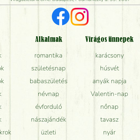
Vörös rózsát keresek, van önöknél?
Milyen visszajelzést kapok a virágküldésről?
Tényleg azt kapom, ami a képen van?
Alkalmak
Virágos ünnepek
k
romantika
karácsony
Mit kell tudni a virágcsokrok szállításáról?
ok
születésnap
húsvét
Hogy marad a lehető legtovább friss a csokor?
ok
babaszületés
anyák napja
Tudok adventi koszorút vásárolni boltban?
k
névnap
Valentin-nap
k
évforduló
nőnap
k
nászajándék
tavasz
krok
üzleti
nyár