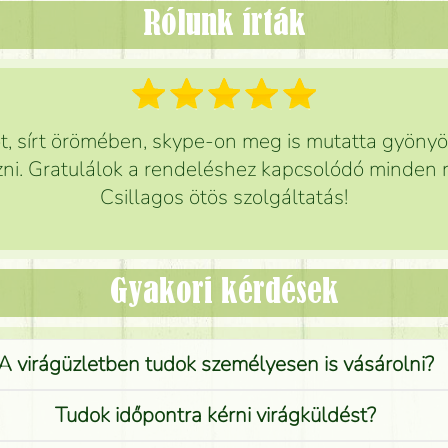
Rólunk írták
 sírt örömében, skype-on meg is mutatta gyönyör
ni. Gratulálok a rendeléshez kapcsolódó minden r
Csillagos ötös szolgáltatás!
Gyakori kérdések
A virágüzletben tudok személyesen is vásárolni?
Tudok időpontra kérni virágküldést?