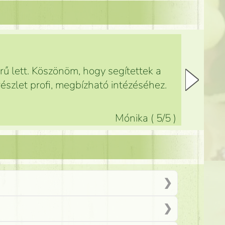
ű lett. Köszönöm, hogy segítettek a
észlet profi, megbízható intézéséhez.
Mónika
(
5
/5
)