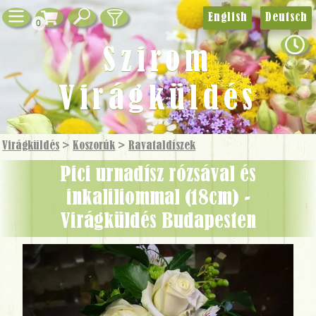
English
Deutsch
0
Szirom
Virágküldés
Virágküldés
>
Koszorúk
>
Ravatal­díszek
pici urnadísz rózsával és
inkaliliommal (18cm) -
Virágküldés Budapesten