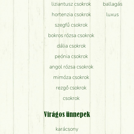
liziantusz csokrok
ballagás
hortenzia csokrok
luxus
szegfű csokrok
bokros rózsa csokrok
dália csokrok
peónia csokrok
angol rózsa csokrok
mimóza csokrok
rezgő csokrok
csokrok
Virágos ünnepek
karácsony