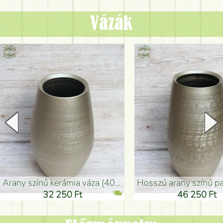
Vázák
arany színű kerámia váza (40x26cm)
hosszú arany színű padlóváza
32 250 Ft
46 250 Ft