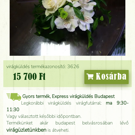
virágküldés termékazonosító: 3626
15 700 Ft
Kosárba
Gyors termék, Express virágküldés Budapest
Legkorábbi virágküldés virágfutárral:
ma 9:30-
11:30
Vagy választott későbbi időpontban.
Termékünket akár budapest belvásrosában lévő
virágüzletünkben
is átveheti.