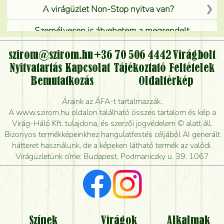
A virágüzlet Non-Stop nyitva van?
Személyesen is átvehetem a megrendelt
virágcsokrot, vagy csak virágküldéssel, kiszállítással
kérhető?
szirom@szirom.hu
+36 70 506 4442
Virágbolt
Nyitvatartás
Kapcsolat
Tájékoztató
Feltételek
Vidékre is lehet rendelni?
Bemutatkozás
Oldaltérkép
Meddig rendelhetek virágküldést úgy, hogy még ma
Áraink az ÁFA-t tartalmazzák.
kiszállítsák?
A www.szirom.hu oldalon található összes tartalom és kép a
Virág-Háló Kft. tulajdona, és szerzői jogvédelem © alatt áll.
Mennyire gyorsan tudják elkészíteni a csokrot, és
Bizonyos termékképeinkhez hangulatfestés céljából AI generált
mikor tudják leghamarabb kiszállítani?
hátteret használunk, de a képeken látható termék az valódi.
Virágüzletünk címe: Budapest, Podmaniczky u. 39. 1067
Vörös rózsát keresek, van önöknél?
Milyen visszajelzést kapok a virágküldésről?
Tényleg azt kapom, ami a képen van?
Színek
Virágok
Alkalmak