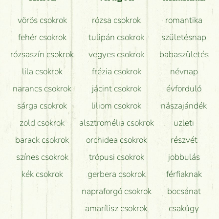
Mit kell tudni a virágcsokrok szállításáról?
vörös csokrok
rózsa csokrok
romantika
Hogy marad a lehető legtovább friss a csokor?
fehér csokrok
tulipán csokrok
születésnap
Tudok adventi koszorút vásárolni boltban?
rózsaszín csokrok
vegyes csokrok
babaszületés
lila csokrok
frézia csokrok
névnap
narancs csokrok
jácint csokrok
évforduló
sárga csokrok
liliom csokrok
nászajándék
zöld csokrok
alsztromélia csokrok
üzleti
barack csokrok
orchidea csokrok
részvét
színes csokrok
trópusi csokrok
jobbulás
kék csokrok
gerbera csokrok
férfiaknak
napraforgó csokrok
bocsánat
amarílisz csokrok
csakúgy