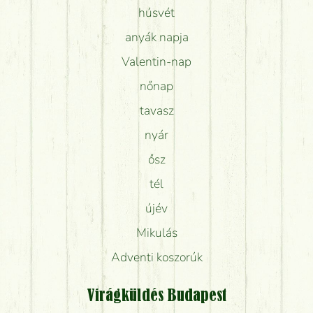
húsvét
anyák napja
Valentin-nap
nőnap
tavasz
nyár
ősz
tél
újév
Mikulás
Adventi koszorúk
Virágküldés Budapest