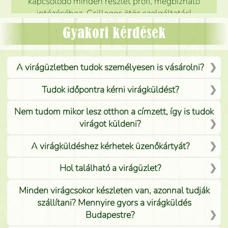
kapcsolódó minden részlet profi, megbízható
intézéséhez. Csillagos ötös szolgáltatás!
Mónika
(
5
/5
)
Gyakori kérdések
A virágüzletben tudok személyesen is vásárolni?
Tudok időpontra kérni virágküldést?
Nem tudom mikor lesz otthon a címzett, így is tudok
virágot küldeni?
A virágküldéshez kérhetek üzenőkártyát?
Hol található a virágüzlet?
Minden virágcsokor készleten van, azonnal tudják
szállítani? Mennyire gyors a virágküldés
Budapestre?