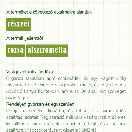
A terméket a következő alkalmakra ajánljuk
részvét
A termék jellemzői
rózsa
alsztromélia
Virágüzletünk ajándéka
Organza tasakban apró csokoládék, és egy vágott virág
frissentartó-só minden virágcsokor mellé, és egy elegáns
üdvözlő kártya borítékban, amire az Ön által kért szöveget
nyomtatjuk.
Rendeljen gyorsan és egyszerűen
Dobja a terméket kosárba, és töltse ki a virágküldés
szállítási adatait! Regisztráció nélkül is vásárolhat! A sikeres
kiszállításról virágfutárunk e-mailben értesíti, és a házhoz
szállított virágcsokorról fényképet is küldünk!