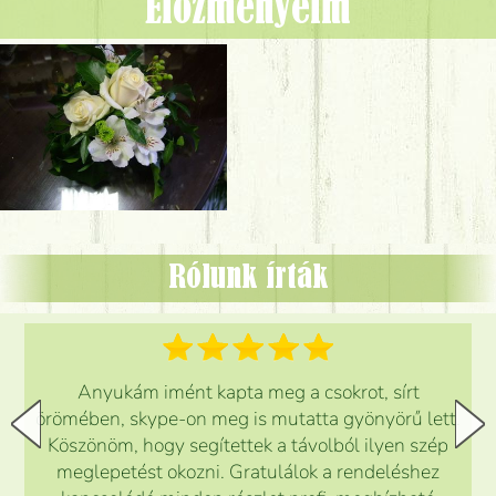
Előzményeim
Rólunk írták
Anyukám imént kapta meg a csokrot, sírt
örömében, skype-on meg is mutatta gyönyörű lett.
Köszönöm, hogy segítettek a távolból ilyen szép
meglepetést okozni. Gratulálok a rendeléshez