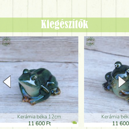
Kiegészítők
Kerámia béka 12cm
Kerámia bé
11 600 Ft
11 600