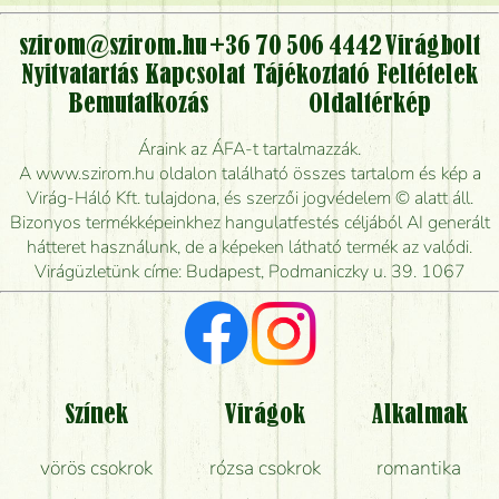
virágcsokrot, vagy csak virágküldéssel, kiszállítással
kérhető?
szirom@szirom.hu
+36 70 506 4442
Virágbolt
Nyitvatartás
Kapcsolat
Tájékoztató
Feltételek
Vidékre is lehet rendelni?
Bemutatkozás
Oldaltérkép
Meddig rendelhetek virágküldést úgy, hogy még ma
Áraink az ÁFA-t tartalmazzák.
kiszállítsák?
A www.szirom.hu oldalon található összes tartalom és kép a
Virág-Háló Kft. tulajdona, és szerzői jogvédelem © alatt áll.
Mennyire gyorsan tudják elkészíteni a csokrot, és
Bizonyos termékképeinkhez hangulatfestés céljából AI generált
mikor tudják leghamarabb kiszállítani?
hátteret használunk, de a képeken látható termék az valódi.
Virágüzletünk címe: Budapest, Podmaniczky u. 39. 1067
Vörös rózsát keresek, van önöknél?
Milyen visszajelzést kapok a virágküldésről?
Tényleg azt kapom, ami a képen van?
Színek
Virágok
Alkalmak
Mit kell tudni a virágcsokrok szállításáról?
vörös csokrok
rózsa csokrok
romantika
Hogy marad a lehető legtovább friss a csokor?