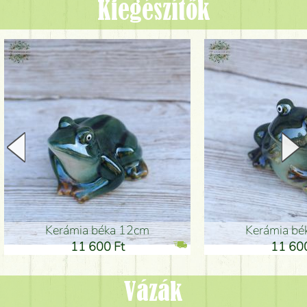
Kiegészítők
Kerámia béka 12cm
Kerámia bé
11 600 Ft
11 600
Vázák