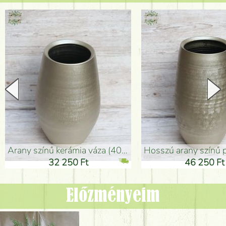
arany színű kerámia váza (40x26cm)
hosszú arany színű padlóváza
32 250 Ft
46 250 Ft
Előzményeim