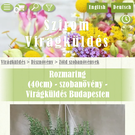
English
Deutsch
0
Szirom
Virágküldés
Virágküldés
>
Dísznövény
>
Zöld szobanövények
rozmaring
(40cm) - szobanövény -
Virágküldés Budapesten