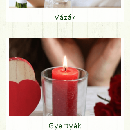
Vázák
Gyertyák