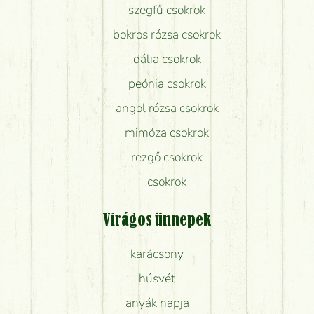
szegfű csokrok
bokros rózsa csokrok
dália csokrok
peónia csokrok
angol rózsa csokrok
mimóza csokrok
rezgő csokrok
csokrok
Virágos ünnepek
karácsony
húsvét
anyák napja