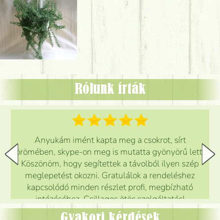
Rólunk írták
Anyukám imént kapta meg a csokrot, sírt
örömében, skype-on meg is mutatta gyönyörű lett.
Köszönöm, hogy segítettek a távolból ilyen szép
meglepetést okozni. Gratulálok a rendeléshez
kapcsolódó minden részlet profi, megbízható
intézéséhez. Csillagos ötös szolgáltatás!
Mónika
(
5
/5
)
Gyakori kérdések