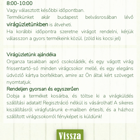
8:00-10:00
Vagy választott későbbi időpontban.
Termékünket akár budapest belvásrosában lévő
virágüzletünkben
is átveheti.
Ha korábbi időpontra szeretne virágot rendelni, kérjük
válasszon a gyors termékeink közül. (zöld kis kocsi jel)
Virágüzletünk ajándéka
Organza tasakban apró csokoládék, és egy vágott virág
frissentartó-só minden virágcsokor mellé, és egy elegáns
üdvözlő kártya borítékban, amire az Ön által kért szöveget
nyomtatjuk.
Rendeljen gyorsan és egyszerűen
Dobja a terméket kosárba, és töltse ki a virágküldés
szállítási adatait! Regisztráció nélkül is vásárolhat! A sikeres
kiszállításról virágfutárunk e-mailben értesíti, és a házhoz
szállított virágcsokorról fényképet is küldünk!
Vissza