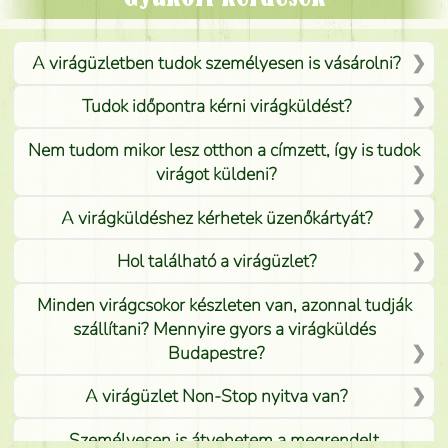
A virágüzletben tudok személyesen is vásárolni?
Tudok időpontra kérni virágküldést?
Nem tudom mikor lesz otthon a címzett, így is tudok
virágot küldeni?
A virágküldéshez kérhetek üzenőkártyát?
Hol található a virágüzlet?
Minden virágcsokor készleten van, azonnal tudják
szállítani? Mennyire gyors a virágküldés
Budapestre?
A virágüzlet Non-Stop nyitva van?
Személyesen is átvehetem a megrendelt