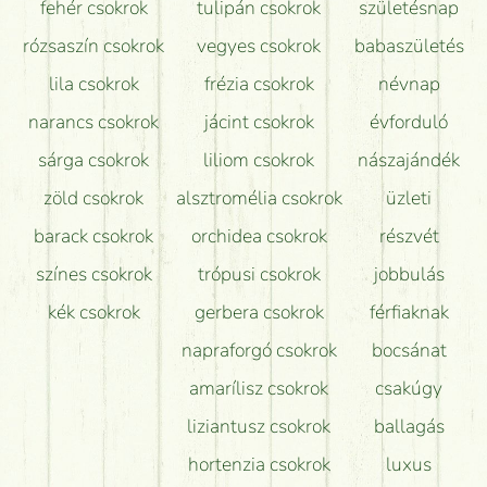
fehér csokrok
tulipán csokrok
születésnap
Tudok adventi koszorút vásárolni boltban?
rózsaszín csokrok
vegyes csokrok
babaszületés
lila csokrok
frézia csokrok
névnap
narancs csokrok
jácint csokrok
évforduló
sárga csokrok
liliom csokrok
nászajándék
zöld csokrok
alsztromélia csokrok
üzleti
barack csokrok
orchidea csokrok
részvét
színes csokrok
trópusi csokrok
jobbulás
kék csokrok
gerbera csokrok
férfiaknak
napraforgó csokrok
bocsánat
amarílisz csokrok
csakúgy
liziantusz csokrok
ballagás
hortenzia csokrok
luxus