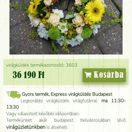
virágküldés termékazonosító: 3603
36 190 Ft
Kosárba
Gyors termék, Express virágküldés Budapest
Legkorábbi virágküldés virágfutárral:
ma 11:30-
13:30
Vagy választott későbbi időpontban.
Termékünket akár budapest belvásrosában lévő
virágüzletünkben
is átveheti.