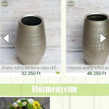
arany színű kerámia váza (40x26cm)
hosszú arany színű padlóváza
32 250 Ft
46 250 Ft
Előzményeim