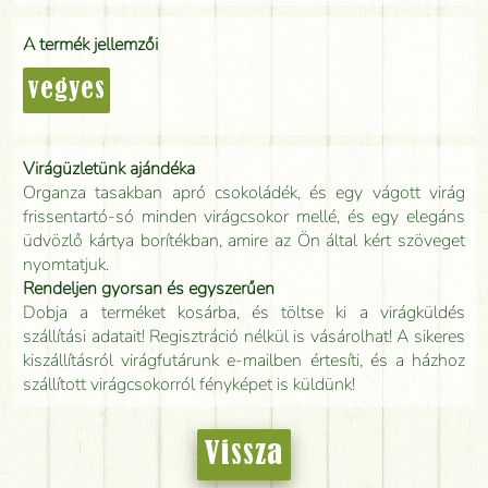
A termék jellemzői
vegyes
Virágüzletünk ajándéka
Organza tasakban apró csokoládék, és egy vágott virág
frissentartó-só minden virágcsokor mellé, és egy elegáns
üdvözlő kártya borítékban, amire az Ön által kért szöveget
nyomtatjuk.
Rendeljen gyorsan és egyszerűen
Dobja a terméket kosárba, és töltse ki a virágküldés
szállítási adatait! Regisztráció nélkül is vásárolhat! A sikeres
kiszállításról virágfutárunk e-mailben értesíti, és a házhoz
szállított virágcsokorról fényképet is küldünk!
Vissza