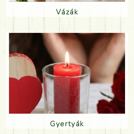
Vázák
Gyertyák