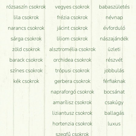
Tudok adventi koszorút vásárolni boltban?
rózsaszín csokrok
vegyes csokrok
babaszületés
lila csokrok
frézia csokrok
névnap
narancs csokrok
jácint csokrok
évforduló
sárga csokrok
liliom csokrok
nászajándék
zöld csokrok
alsztromélia csokrok
üzleti
barack csokrok
orchidea csokrok
részvét
színes csokrok
trópusi csokrok
jobbulás
kék csokrok
gerbera csokrok
férfiaknak
napraforgó csokrok
bocsánat
amarílisz csokrok
csakúgy
liziantusz csokrok
ballagás
hortenzia csokrok
luxus
szegfű csokrok