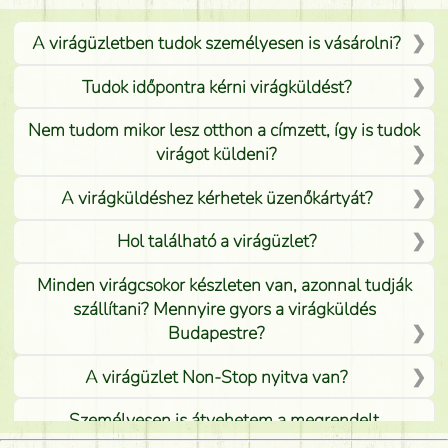
A virágüzletben tudok személyesen is vásárolni?
Tudok időpontra kérni virágküldést?
Nem tudom mikor lesz otthon a címzett, így is tudok
virágot küldeni?
A virágküldéshez kérhetek üzenőkártyát?
Hol található a virágüzlet?
Minden virágcsokor készleten van, azonnal tudják
szállítani? Mennyire gyors a virágküldés
Budapestre?
A virágüzlet Non-Stop nyitva van?
Személyesen is átvehetem a megrendelt
virágcsokrot, vagy csak virágküldéssel, kiszállítással