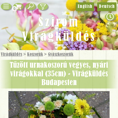
English
Deutsch
0
Szirom
Virágküldés
Virágküldés
>
Koszorúk
>
Gyászkoszorúk
tűzött urnakoszorú vegyes, nyári
virágokkal (35cm) - Virágküldés
Budapesten