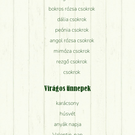
bokros rózsa csokrok
dália csokrok
peónia csokrok
angol rózsa csokrok
mimóza csokrok
rezgő csokrok
csokrok
Virágos ünnepek
karácsony
húsvét
anyák napja
Valentin-nap