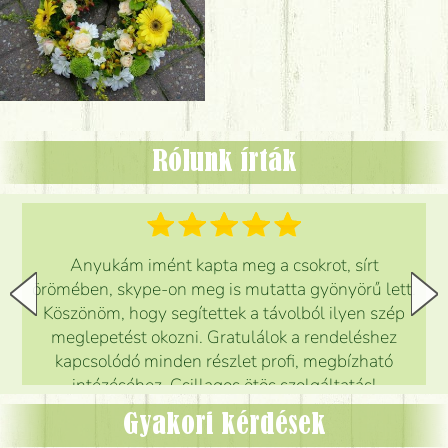
Rólunk írták
Anyukám imént kapta meg a csokrot, sírt
örömében, skype-on meg is mutatta gyönyörű lett.
Köszönöm, hogy segítettek a távolból ilyen szép
meglepetést okozni. Gratulálok a rendeléshez
kapcsolódó minden részlet profi, megbízható
intézéséhez. Csillagos ötös szolgáltatás!
Mónika
(
5
/5
)
Gyakori kérdések