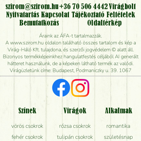
kérhető?
szirom@szirom.hu
+36 70 506 4442
Virágbolt
Nyitvatartás
Kapcsolat
Tájékoztató
Feltételek
Vidékre is lehet rendelni?
Bemutatkozás
Oldaltérkép
Meddig rendelhetek virágküldést úgy, hogy még ma
Áraink az ÁFA-t tartalmazzák.
kiszállítsák?
A www.szirom.hu oldalon található összes tartalom és kép a
Virág-Háló Kft. tulajdona, és szerzői jogvédelem © alatt áll.
Mennyire gyorsan tudják elkészíteni a csokrot, és
Bizonyos termékképeinkhez hangulatfestés céljából AI generált
mikor tudják leghamarabb kiszállítani?
hátteret használunk, de a képeken látható termék az valódi.
Virágüzletünk címe: Budapest, Podmaniczky u. 39. 1067
Vörös rózsát keresek, van önöknél?
Milyen visszajelzést kapok a virágküldésről?
Tényleg azt kapom, ami a képen van?
Színek
Virágok
Alkalmak
Mit kell tudni a virágcsokrok szállításáról?
vörös csokrok
rózsa csokrok
romantika
Hogy marad a lehető legtovább friss a csokor?
fehér csokrok
tulipán csokrok
születésnap