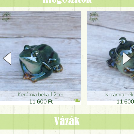
Kerámia béka 12cm
Kerámia bé
11 600 Ft
11 600
Vázák