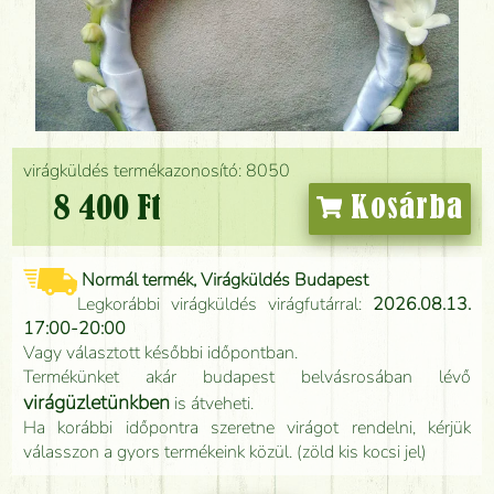
virágküldés termékazonosító: 8050
8 400 Ft
Kosárba
Normál termék, Virágküldés Budapest
Legkorábbi virágküldés virágfutárral:
2026.08.13.
17:00-20:00
Vagy választott későbbi időpontban.
Termékünket akár budapest belvásrosában lévő
virágüzletünkben
is átveheti.
Ha korábbi időpontra szeretne virágot rendelni, kérjük
válasszon a gyors termékeink közül. (zöld kis kocsi jel)