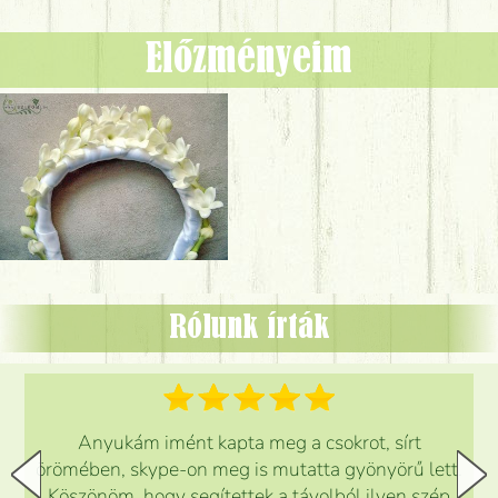
Előzményeim
Rólunk írták
Anyukám imént kapta meg a csokrot, sírt
örömében, skype-on meg is mutatta gyönyörű lett.
Köszönöm, hogy segítettek a távolból ilyen szép