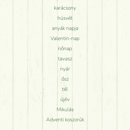
karácsony
húsvét
anyák napja
Valentin-nap
nőnap
tavasz
nyár
ősz
tél
újév
Mikulás
Adventi koszorúk