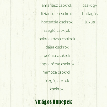
amarílisz csokrok
csakúgy
liziantusz csokrok
ballagás
hortenzia csokrok
luxus
szegfű csokrok
bokros rózsa csokrok
dália csokrok
peónia csokrok
angol rózsa csokrok
mimóza csokrok
rezgő csokrok
csokrok
Virágos ünnepek