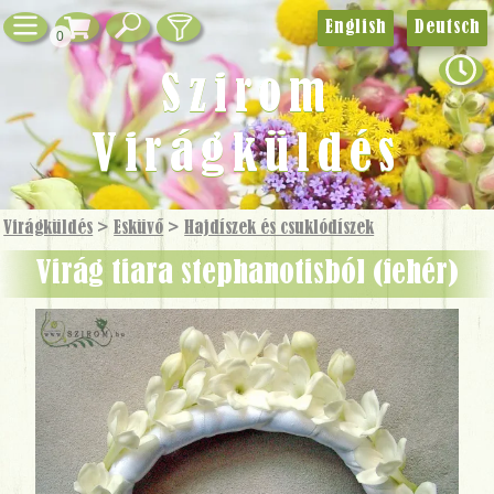
English
Deutsch
0
Szirom
Virágküldés
Virágküldés
>
Esküvő
>
Hajdíszek és csuklódíszek
virág tiara stephanotisból (fehér)