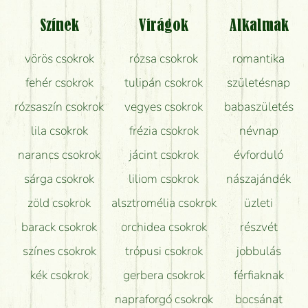
Tényleg azt kapom, ami a képen van?
Színek
Virágok
Alkalmak
Mit kell tudni a virágcsokrok szállításáról?
vörös csokrok
rózsa csokrok
romantika
Hogy marad a lehető legtovább friss a csokor?
fehér csokrok
tulipán csokrok
születésnap
Tudok adventi koszorút vásárolni boltban?
rózsaszín csokrok
vegyes csokrok
babaszületés
lila csokrok
frézia csokrok
névnap
narancs csokrok
jácint csokrok
évforduló
sárga csokrok
liliom csokrok
nászajándék
zöld csokrok
alsztromélia csokrok
üzleti
barack csokrok
orchidea csokrok
részvét
színes csokrok
trópusi csokrok
jobbulás
kék csokrok
gerbera csokrok
férfiaknak
napraforgó csokrok
bocsánat