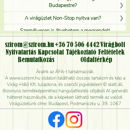
Budapestre?
A virágüzlet Non-Stop nyitva van?
Személyesen is átvehetem a megrendelt
virágcsokrot, vagy csak virágküldéssel, kiszállítással
kérhető?
szirom@szirom.hu
+36 70 506 4442
Virágbolt
Nyitvatartás
Kapcsolat
Tájékoztató
Feltételek
Vidékre is lehet rendelni?
Bemutatkozás
Oldaltérkép
Meddig rendelhetek virágküldést úgy, hogy még ma
Áraink az ÁFA-t tartalmazzák.
kiszállítsák?
A www.szirom.hu oldalon található összes tartalom és kép a
Virág-Háló Kft. tulajdona, és szerzői jogvédelem © alatt áll.
Mennyire gyorsan tudják elkészíteni a csokrot, és
Bizonyos termékképeinkhez hangulatfestés céljából AI generált
mikor tudják leghamarabb kiszállítani?
hátteret használunk, de a képeken látható termék az valódi.
Virágüzletünk címe: Budapest, Podmaniczky u. 39. 1067
Vörös rózsát keresek, van önöknél?
Milyen visszajelzést kapok a virágküldésről?