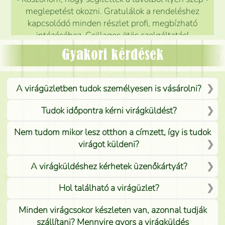
meglepetést okozni. Gratulálok a rendeléshez
kapcsolódó minden részlet profi, megbízható
intézéséhez. Csillagos ötös szolgáltatás!
Mónika
(
5
/5
)
Gyakori kérdések
A virágüzletben tudok személyesen is vásárolni?
Tudok időpontra kérni virágküldést?
Nem tudom mikor lesz otthon a címzett, így is tudok
virágot küldeni?
A virágküldéshez kérhetek üzenőkártyát?
Hol található a virágüzlet?
Minden virágcsokor készleten van, azonnal tudják
szállítani? Mennyire gyors a virágküldés