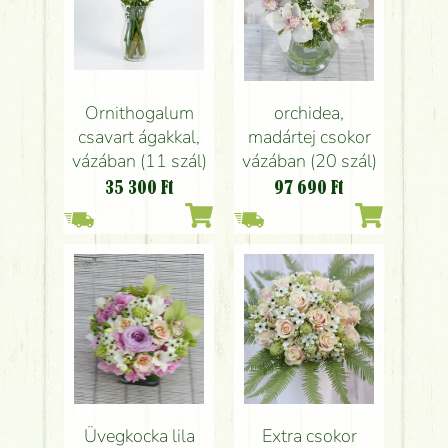
Ornithogalum
orchidea,
csavart ágakkal,
madártej csokor
vázában (11 szál)
vázában (20 szál)
35 300
Ft
97 690
Ft
Üvegkocka lila
Extra csokor