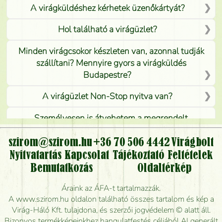
A virágküldéshez kérhetek üzenőkártyát?
Hol található a virágüzlet?
Minden virágcsokor készleten van, azonnal tudják
szállítani? Mennyire gyors a virágküldés
Budapestre?
A virágüzlet Non-Stop nyitva van?
Személyesen is átvehetem a megrendelt
virágcsokrot, vagy csak virágküldéssel, kiszállítással
kérhető?
szirom@szirom.hu
+36 70 506 4442
Virágbolt
Nyitvatartás
Kapcsolat
Tájékoztató
Feltételek
Vidékre is lehet rendelni?
Bemutatkozás
Oldaltérkép
Meddig rendelhetek virágküldést úgy, hogy még ma
Áraink az ÁFA-t tartalmazzák.
kiszállítsák?
A www.szirom.hu oldalon található összes tartalom és kép a
Virág-Háló Kft. tulajdona, és szerzői jogvédelem © alatt áll.
Mennyire gyorsan tudják elkészíteni a csokrot, és
Bizonyos termékképeinkhez hangulatfestés céljából AI generált