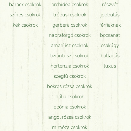
barack csokrok
orchidea csokrok
részvét
színes csokrok
trópusi csokrok
jobbulás
kék csokrok
gerbera csokrok
férfiaknak
napraforgó csokrok
bocsánat
amarílisz csokrok
csakúgy
liziantusz csokrok
ballagás
hortenzia csokrok
luxus
szegfű csokrok
bokros rózsa csokrok
dália csokrok
peónia csokrok
angol rózsa csokrok
mimóza csokrok