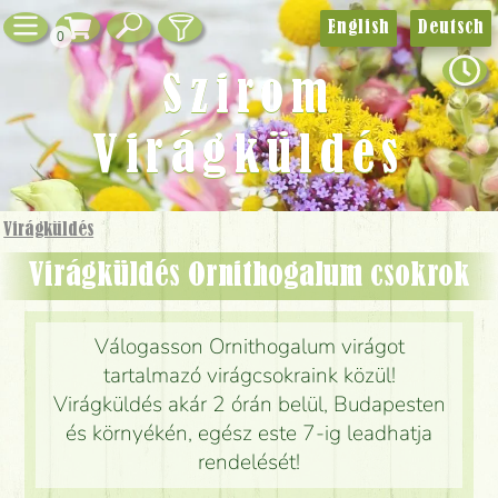
English
Deutsch
0
Szirom
Virágküldés
Virágküldés
Virágküldés Ornithogalum csokrok
Válogasson Ornithogalum virágot
tartalmazó virágcsokraink közül!
Virágküldés akár 2 órán belül, Budapesten
és környékén, egész este 7-ig leadhatja
rendelését!