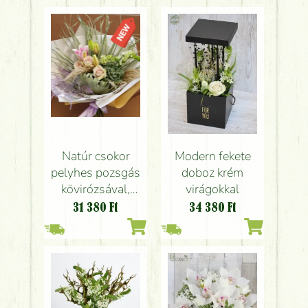
Natúr csokor
Modern fekete
pelyhes pozsgás
doboz krém
kövirózsával,
virágokkal
rózsákkal,
31 380
Ft
34 380
Ft
liliommal