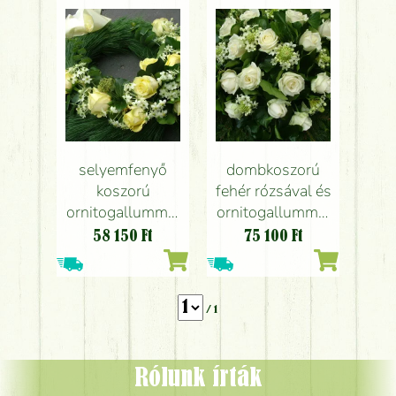
selyemfenyő
dombkoszorú
koszorú
fehér rózsával és
ornitogallummal
ornitogallummal
és rózsával
(110cm)
58 150
Ft
75 100
Ft
(50cm)
/ 1
Rólunk írták