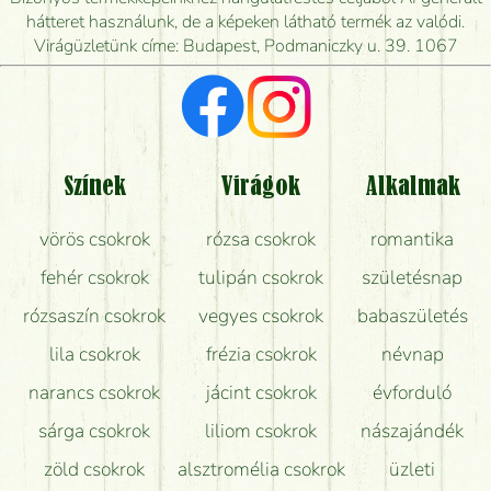
mikor tudják leghamarabb kiszállítani?
hátteret használunk, de a képeken látható termék az valódi.
Virágüzletünk címe: Budapest, Podmaniczky u. 39. 1067
Vörös rózsát keresek, van önöknél?
Milyen visszajelzést kapok a virágküldésről?
Tényleg azt kapom, ami a képen van?
Színek
Virágok
Alkalmak
Mit kell tudni a virágcsokrok szállításáról?
vörös csokrok
rózsa csokrok
romantika
Hogy marad a lehető legtovább friss a csokor?
fehér csokrok
tulipán csokrok
születésnap
Tudok adventi koszorút vásárolni boltban?
rózsaszín csokrok
vegyes csokrok
babaszületés
lila csokrok
frézia csokrok
névnap
narancs csokrok
jácint csokrok
évforduló
sárga csokrok
liliom csokrok
nászajándék
zöld csokrok
alsztromélia csokrok
üzleti