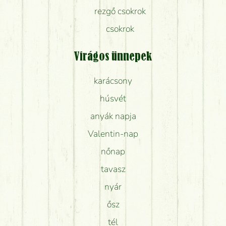
rezgő csokrok
csokrok
Virágos ünnepek
karácsony
húsvét
anyák napja
Valentin-nap
nőnap
tavasz
nyár
ősz
tél