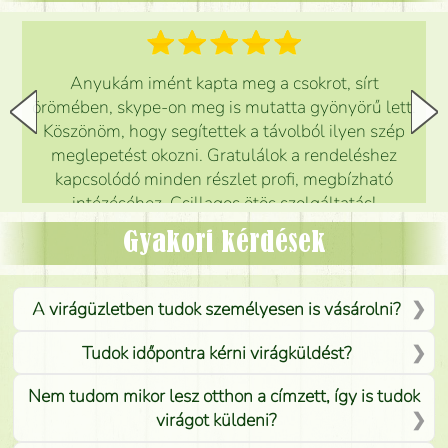
Anyukám imént kapta meg a csokrot, sírt
örömében, skype-on meg is mutatta gyönyörű lett.
Köszönöm, hogy segítettek a távolból ilyen szép
meglepetést okozni. Gratulálok a rendeléshez
kapcsolódó minden részlet profi, megbízható
intézéséhez. Csillagos ötös szolgáltatás!
Mónika
(
5
/5
)
Gyakori kérdések
A virágüzletben tudok személyesen is vásárolni?
Tudok időpontra kérni virágküldést?
Nem tudom mikor lesz otthon a címzett, így is tudok
virágot küldeni?