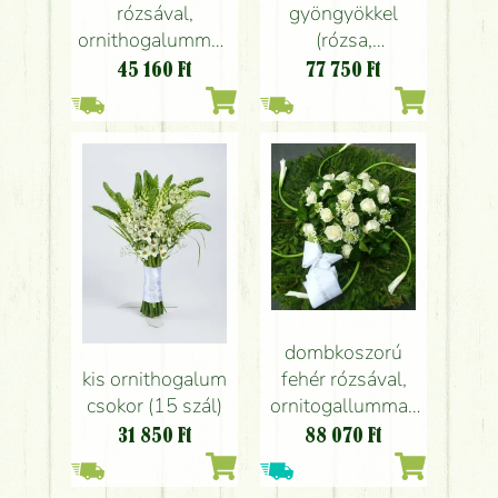
rózsával,
gyöngyökkel
ornithogalummal,
(rózsa,
orchideával (20
ornithogallum,
45 160
Ft
77 750
Ft
szál)
ernyőpáfrány,
krém, fehér)
dombkoszorú
kis ornithogalum
fehér rózsával,
csokor (15 szál)
ornitogallummal,
kálával (1m)
31 850
Ft
88 070
Ft